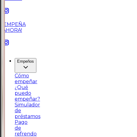
¡EMPEÑA
AHORA!
Empeños
Cómo
empeñar
¿Qué
puedo
empeñar?
Simulador
de
préstamos
Pago
de
refrendo