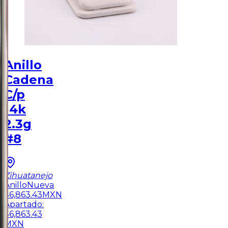
Anillo
Cadena
C/p
14k
2.3g
#8
Zihuatanejo
Anillo
Nueva
$
6,863.43
MXN
Apartado:
$
6,863.43
MXN