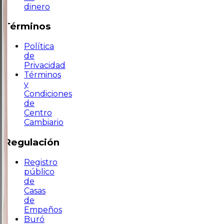
dinero
Términos
Política
de
Privacidad
Términos
y
Condiciones
de
Centro
Cambiario
Regulación
Registro
público
de
Casas
de
Empeños
Buró