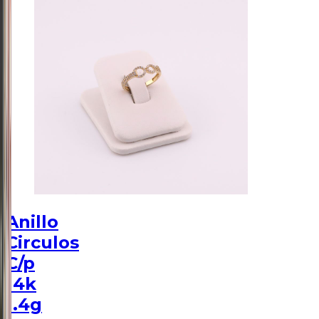
Anillo
Circulos
C/p
14k
1.4g