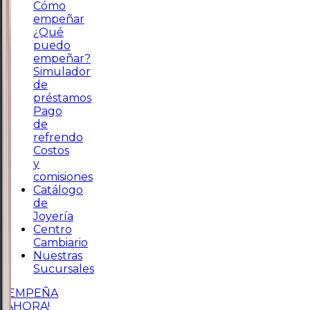
Cómo
empeñar
¿Qué
puedo
empeñar?
Simulador
de
préstamos
Pago
de
refrendo
Costos
y
comisiones
Catálogo
de
Joyería
Centro
Cambiario
Nuestras
Sucursales
¡EMPEÑA
AHORA!