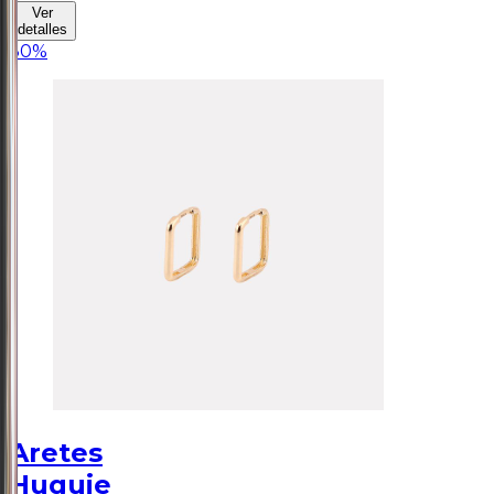
Ver
detalles
30
%
Aretes
Huguie