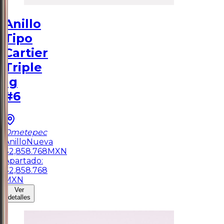
Anillo
Tipo
Cartier
Triple
1g
#6
Ometepec
Anillo
Nueva
$
2,858.768
MXN
Apartado:
$
2,858.768
MXN
Ver
detalles