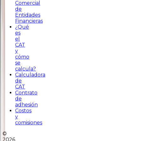
Comercial
de
Entidades
Financieras
¿Qué
es
el
CAT
y
cómo
se
calcula?
Calculadora
de
CAT
Contrato
de
adhesión
Costos
y
comisiones
©
2026