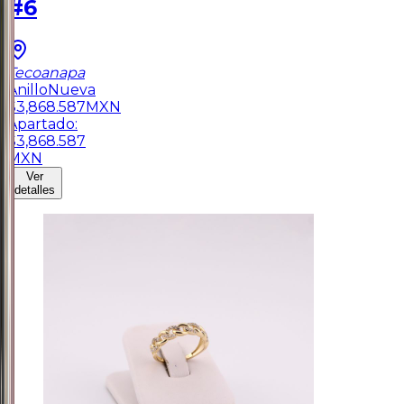
#6
Tecoanapa
Anillo
Nueva
$
3,868.587
MXN
Apartado:
$
3,868.587
MXN
Ver
detalles