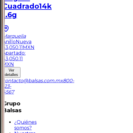
Cuadrado14k
1.6g
Marquelia
Anillo
Nueva
$
3,050.11
MXN
Apartado:
$
3,050.11
MXN
Ver
detalles
contacto@balsas.com.mx
800-
123-
4567
Grupo
Balsas
¿Quiénes
somos?