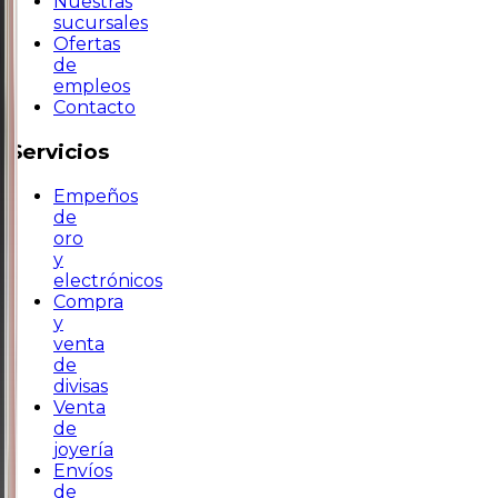
Nuestras
sucursales
Ofertas
de
empleos
Contacto
Servicios
Empeños
de
oro
y
electrónicos
Compra
y
venta
de
divisas
Venta
de
joyería
Envíos
de