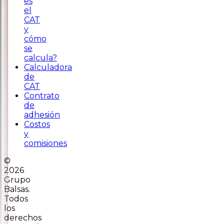
es
el
CAT
y
cómo
se
calcula?
Calculadora
de
CAT
Contrato
de
adhesión
Costos
y
comisiones
©
2026
Grupo
Balsas.
Todos
los
derechos