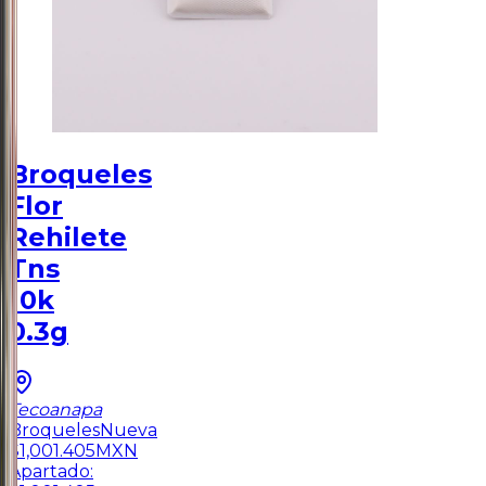
Broqueles
Flor
Rehilete
Tns
10k
0.3g
Tecoanapa
Broqueles
Nueva
$
1,001.405
MXN
Apartado: