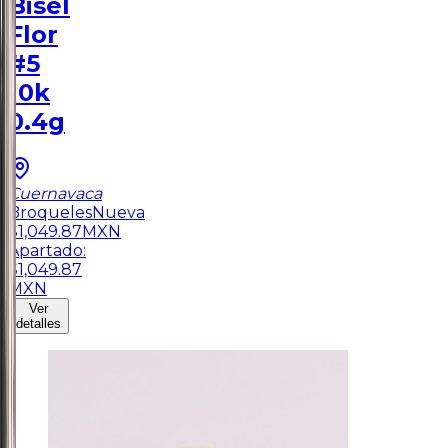
Bisel
Flor
#5
10k
0.4g
Cuernavaca
Broqueles
Nueva
$
1,049.87
MXN
Apartado:
$
1,049.87
MXN
Ver
detalles