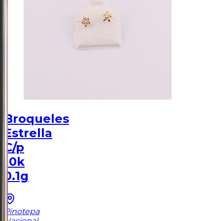
Broqueles
Estrella
C/p
10k
0.1g
Pinotepa
Nacional