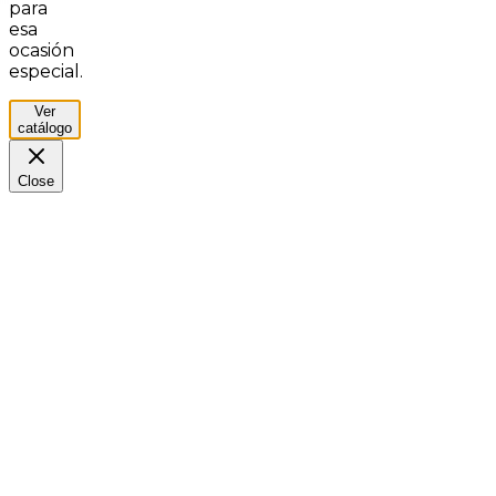
para
esa
ocasión
especial.
Ver
catálogo
Close