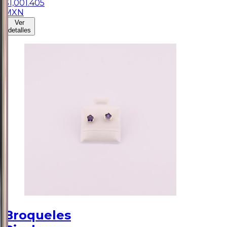
$
1,001.405
MXN
Ver
detalles
Broqueles