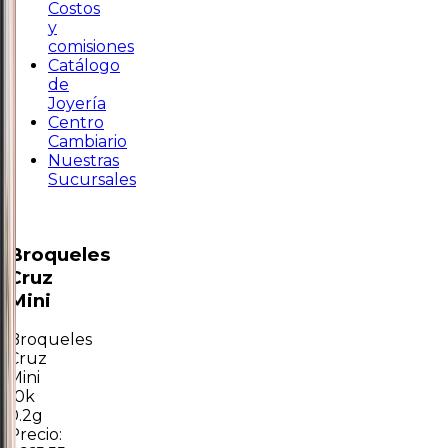
Costos
y
comisiones
Catálogo
de
Joyería
Centro
Cambiario
Nuestras
Sucursales
Broqueles
Cruz
Mini
Broqueles
Cruz
Mini
10k
0.2g
Precio: