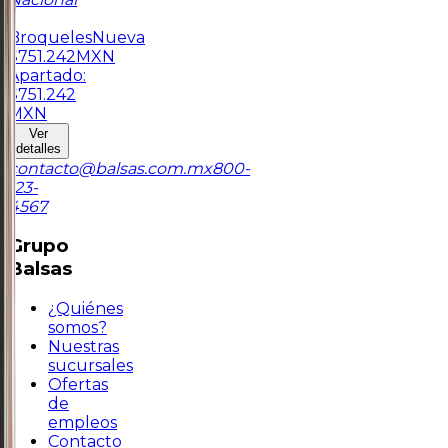
1
Broqueles
Nueva
$
751.242
MXN
Apartado:
$
751.242
MXN
Ver
detalles
contacto@balsas.com.mx
800-
123-
4567
Grupo
Balsas
¿Quiénes
somos?
Nuestras
sucursales
Ofertas
de
empleos
Contacto