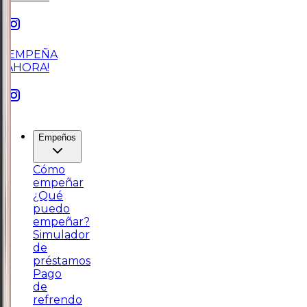
¡EMPEÑA
AHORA!
Empeños
Cómo
empeñar
¿Qué
puedo
empeñar?
Simulador
de
préstamos
Pago
de
refrendo