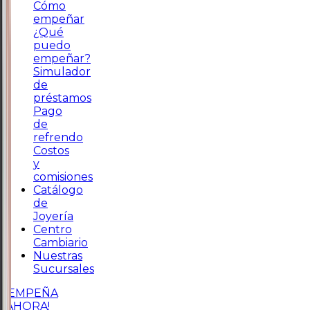
Cómo
empeñar
¿Qué
puedo
empeñar?
Simulador
de
préstamos
Pago
de
refrendo
Costos
y
comisiones
Catálogo
de
Joyería
Centro
Cambiario
Nuestras
Sucursales
¡EMPEÑA
AHORA!