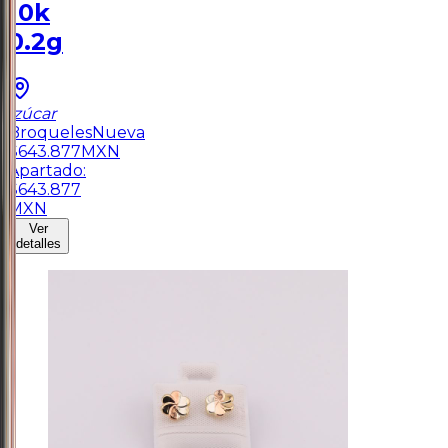
10k
0.2g
Izúcar
Broqueles
Nueva
$
643.877
MXN
Apartado:
$
643.877
MXN
Ver
detalles