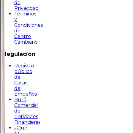
de
Privacidad
Términos
y
Condiciones
de
Centro
Cambiario
Regulación
Registro
público
de
Casas
de
Empeños
Buró
Comercial
de
Entidades
Financieras
¿Qué