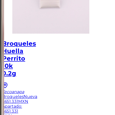
Broqueles
Huella
Perrito
10k
0.2g
Tecoanapa
Broqueles
Nueva
$
651.331
MXN
Apartado:
$
651.331