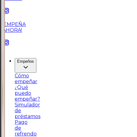
¡EMPEÑA
AHORA!
Empeños
Cómo
empeñar
¿Qué
puedo
empeñar?
Simulador
de
préstamos
Pago
de
refrendo