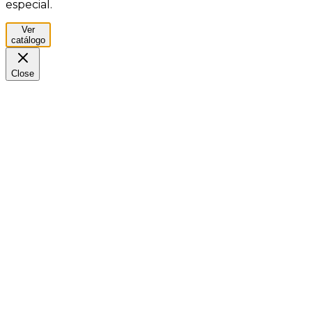
especial.
Ver
catálogo
Close