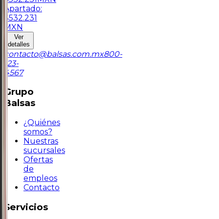
Apartado:
$
532.231
MXN
Ver
detalles
contacto@balsas.com.mx
800-
123-
4567
Grupo
Balsas
¿Quiénes
somos?
Nuestras
sucursales
Ofertas
de
empleos
Contacto
Servicios