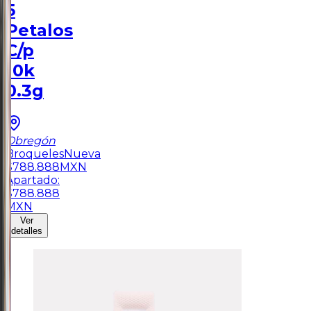
5
Petalos
C/p
10k
0.3g
Obregón
Broqueles
Nueva
$
788.888
MXN
Apartado:
$
788.888
MXN
Ver
detalles