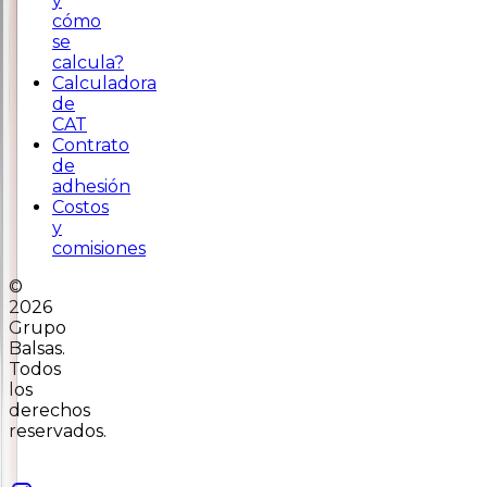
y
cómo
se
calcula?
Calculadora
de
CAT
Contrato
de
adhesión
Costos
y
comisiones
©
2026
Grupo
Balsas.
Todos
los
derechos
reservados.