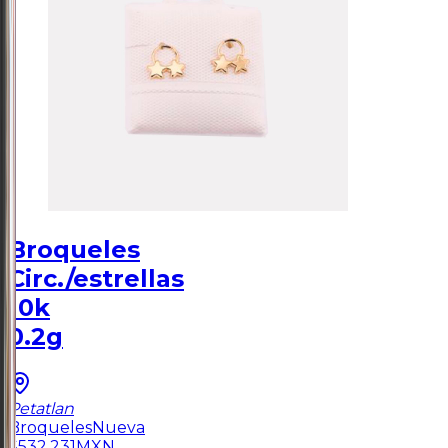
Broqueles
Circ./estrellas
10k
0.2g
Petatlan
Broqueles
Nueva
$
532.231
MXN