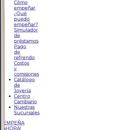
Cómo
empeñar
¿Qué
puedo
empeñar?
Simulador
de
préstamos
Pago
de
refrendo
Costos
y
comisiones
Catálogo
de
Joyería
Centro
Cambiario
Nuestras
Sucursales
¡EMPEÑA
AHORA!