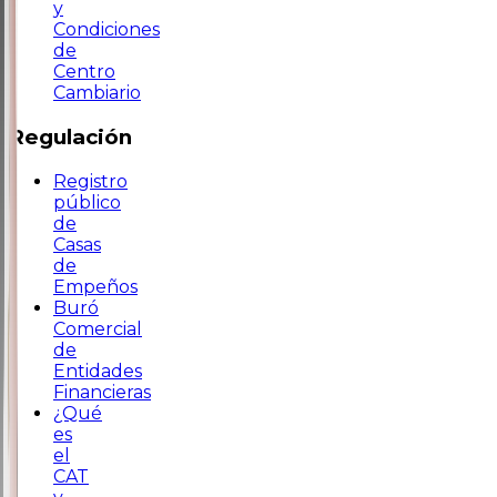
y
Condiciones
de
Centro
Cambiario
Regulación
Registro
público
de
Casas
de
Empeños
Buró
Comercial
de
Entidades
Financieras
¿Qué
es
el
CAT