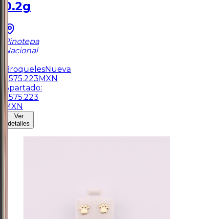
0.2g
Pinotepa
Nacional
1
Broqueles
Nueva
$
575.223
MXN
Apartado:
$
575.223
MXN
Ver
detalles