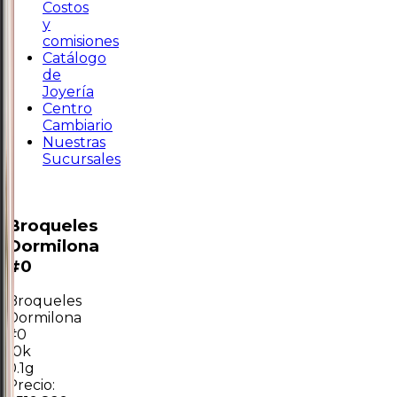
Costos
y
comisiones
Catálogo
de
Joyería
Centro
Cambiario
Nuestras
Sucursales
Broqueles
Dormilona
#0
Broqueles
Dormilona
#0
10k
0.1g
Precio: