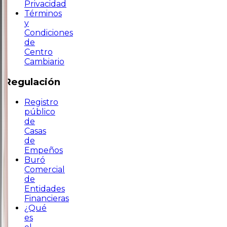
Privacidad
Términos
y
Condiciones
de
Centro
Cambiario
Regulación
Registro
público
de
Casas
de
Empeños
Buró
Comercial
de
Entidades
Financieras
¿Qué
es