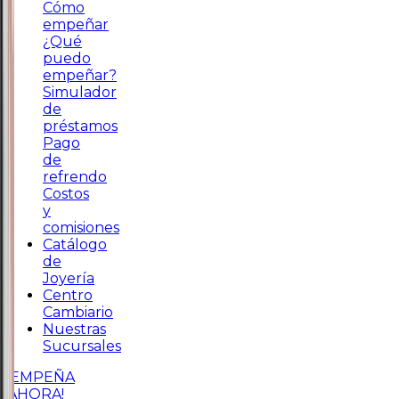
Cómo
empeñar
¿Qué
puedo
empeñar?
Simulador
de
préstamos
Pago
de
refrendo
Costos
y
comisiones
Catálogo
de
Joyería
Centro
Cambiario
Nuestras
Sucursales
¡EMPEÑA
AHORA!