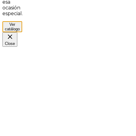
esa
ocasión
especial.
Ver
catálogo
Close