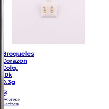
Broqueles
Corazon
Colg.
10k
0.3g
Pinotepa
Nacional
1