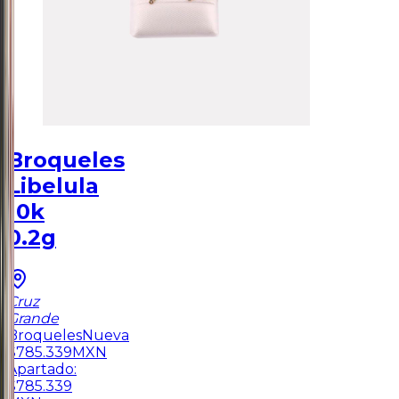
Broqueles
Libelula
10k
0.2g
Cruz
Grande
Broqueles
Nueva
$
785.339
MXN
Apartado:
$
785.339