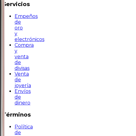
Servicios
Empeños
de
oro
y
electrónicos
Compra
y
venta
de
divisas
Venta
de
joyería
Envíos
de
dinero
Términos
Política
de