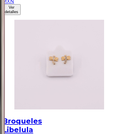
MXN
Ver
detalles
Broqueles
Libelula