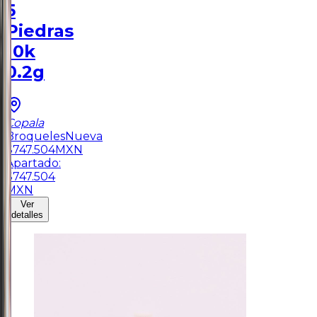
5
Piedras
10k
0.2g
Copala
Broqueles
Nueva
$
747.504
MXN
Apartado:
$
747.504
MXN
Ver
detalles