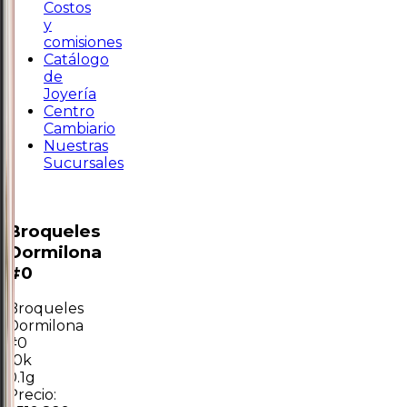
Costos
y
comisiones
Catálogo
de
Joyería
Centro
Cambiario
Nuestras
Sucursales
Broqueles
Dormilona
#0
Broqueles
Dormilona
#0
10k
0.1g
Precio: