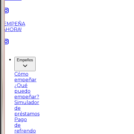
¡EMPEÑA
AHORA!
Empeños
Cómo
empeñar
¿Qué
puedo
empeñar?
Simulador
de
préstamos
Pago
de
refrendo