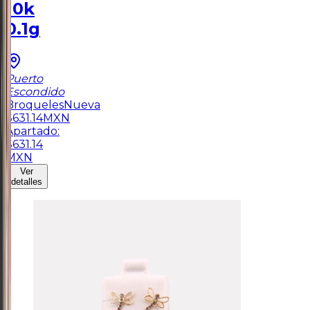
10k
0.1g
Puerto
Escondido
Broqueles
Nueva
$
631.14
MXN
Apartado:
$
631.14
MXN
Ver
detalles