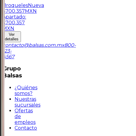
Broqueles
Nueva
$
700.357
MXN
Apartado:
$
700.357
MXN
Ver
detalles
contacto@balsas.com.mx
800-
123-
4567
Grupo
Balsas
¿Quiénes
somos?
Nuestras
sucursales
Ofertas
de
empleos
Contacto