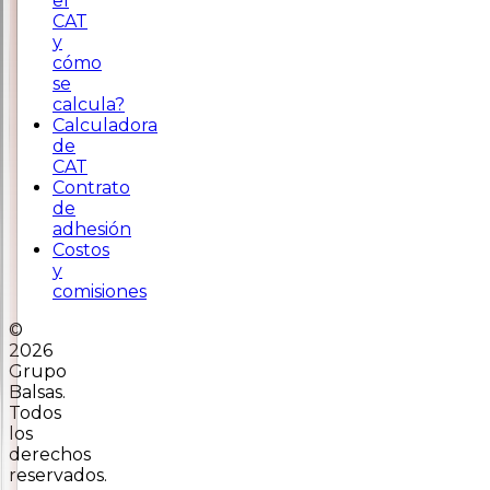
el
CAT
y
cómo
se
calcula?
Calculadora
de
CAT
Contrato
de
adhesión
Costos
y
comisiones
©
2026
Grupo
Balsas.
Todos
los
derechos
reservados.