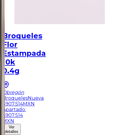
Broqueles
Flor
Estampada
10k
0.4g
Obregón
Broqueles
Nueva
$
907.514
MXN
Apartado:
$
907.514
MXN
Ver
detalles