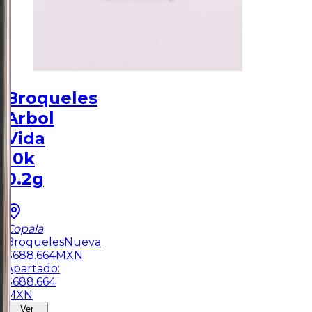
Broqueles
Arbol
Vida
10k
0.2g
Copala
Broqueles
Nueva
$
688.664
MXN
Apartado:
$
688.664
MXN
Ver