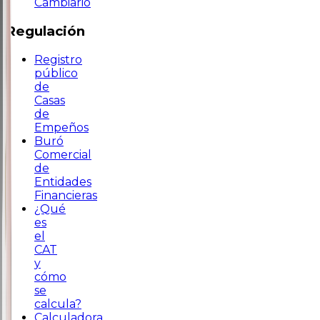
Cambiario
Regulación
Registro
público
de
Casas
de
Empeños
Buró
Comercial
de
Entidades
Financieras
¿Qué
es
el
CAT
y
cómo
se
calcula?
Calculadora