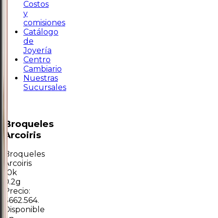
Costos
y
comisiones
Catálogo
de
Joyería
Centro
Cambiario
Nuestras
Sucursales
Broqueles
Arcoiris
Broqueles
Arcoiris
10k
0.2g
Precio:
$662.564.
Disponible