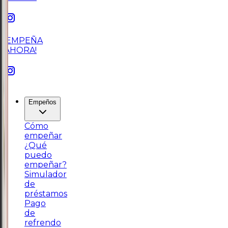
¡EMPEÑA
AHORA!
Empeños
Cómo
empeñar
¿Qué
puedo
empeñar?
Simulador
de
préstamos
Pago
de
refrendo