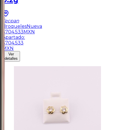
Tecpan
Broqueles
Nueva
$
704.533
MXN
Apartado:
$
704.533
MXN
Ver
detalles