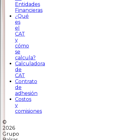
Entidades
Financieras
¿Qué
es
el
CAT
y
cómo
se
calcula?
Calculadora
de
CAT
Contrato
de
adhesión
Costos
y
comisiones
©
2026
Grupo
Balsas.