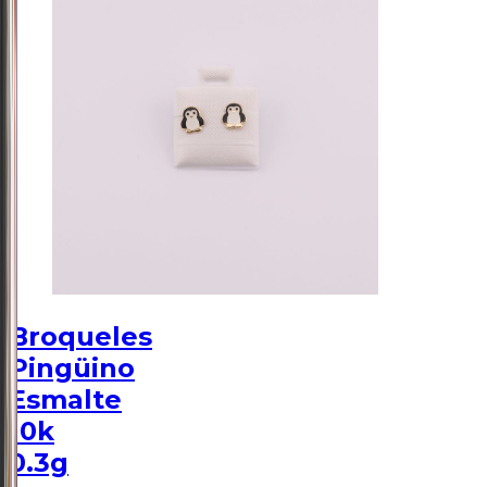
Broqueles
Pingüino
Esmalte
10k
0.3g