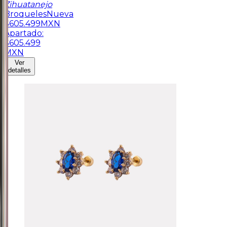
Zihuatanejo
Broqueles
Nueva
$
605.499
MXN
Apartado:
$
605.499
MXN
Ver
detalles