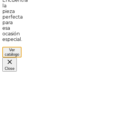
Encuentra
la
pieza
perfecta
para
esa
ocasión
especial.
Ver
catálogo
Close