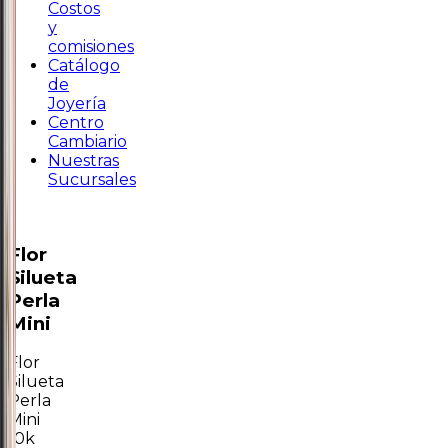
Costos
y
comisiones
Catálogo
de
Joyería
Centro
Cambiario
Nuestras
Sucursales
Flor
Silueta
Perla
Mini
Flor
Silueta
Perla
Mini
10k