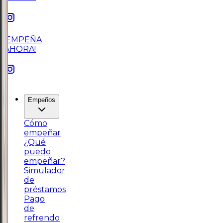
¡EMPEÑA
AHORA!
Empeños
Cómo
empeñar
¿Qué
puedo
empeñar?
Simulador
de
préstamos
Pago
de
refrendo