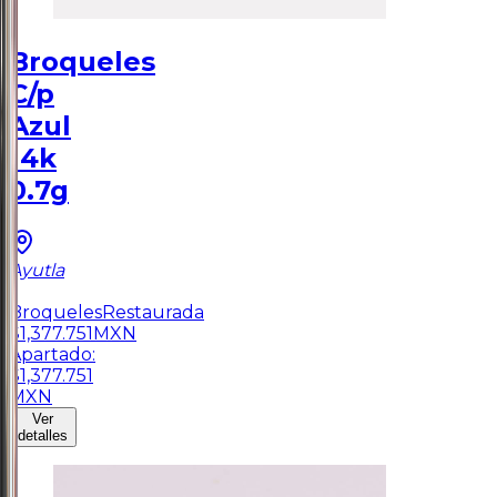
Broqueles
C/p
Azul
14k
0.7g
Ayutla
1
Broqueles
Restaurada
$
1,377.751
MXN
Apartado:
$
1,377.751
MXN
Ver
detalles