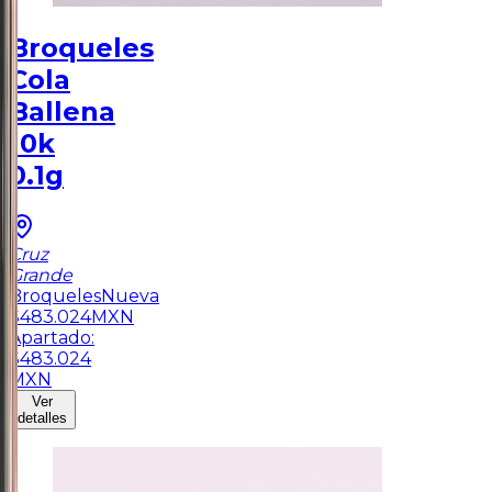
Broqueles
Cola
Ballena
10k
0.1g
Cruz
Grande
Broqueles
Nueva
$
483.024
MXN
Apartado:
$
483.024
MXN
Ver
detalles