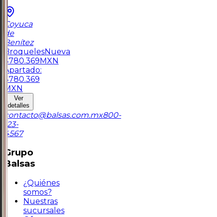
Coyuca
de
Benítez
Broqueles
Nueva
$
780.369
MXN
Apartado:
$
780.369
MXN
Ver
detalles
contacto@balsas.com.mx
800-
123-
4567
Grupo
Balsas
¿Quiénes
somos?
Nuestras
sucursales