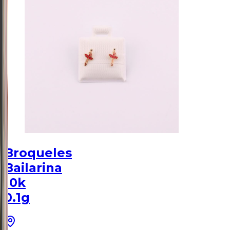
Broqueles
Bailarina
10k
0.1g