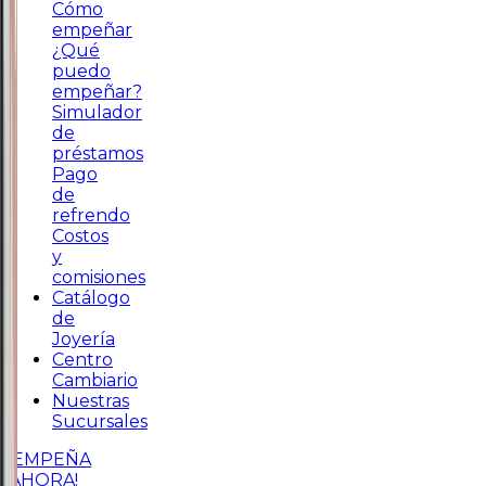
Cómo
empeñar
¿Qué
puedo
empeñar?
Simulador
de
préstamos
Pago
de
refrendo
Costos
y
comisiones
Catálogo
de
Joyería
Centro
Cambiario
Nuestras
Sucursales
¡EMPEÑA
AHORA!