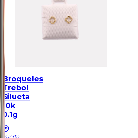
Broqueles
Trebol
Silueta
10k
0.1g
Puerto