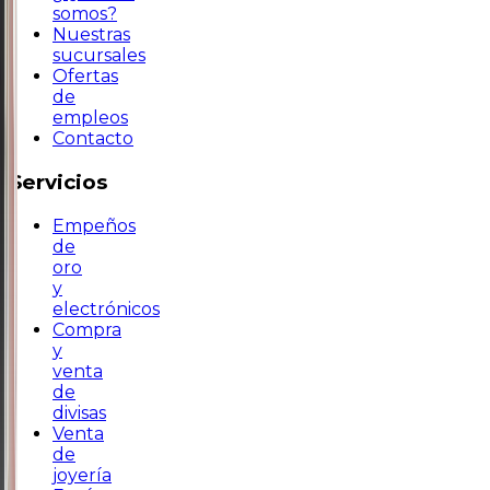
somos?
Nuestras
sucursales
Ofertas
de
empleos
Contacto
Servicios
Empeños
de
oro
y
electrónicos
Compra
y
venta
de
divisas
Venta
de
joyería