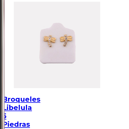
Broqueles
Libelula
5
Piedras