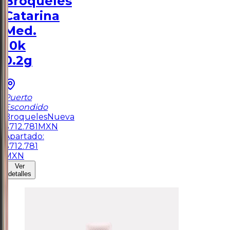
Broqueles
Catarina
Med.
10k
0.2g
Puerto
Escondido
Broqueles
Nueva
$
712.781
MXN
Apartado:
$
712.781
MXN
Ver
detalles