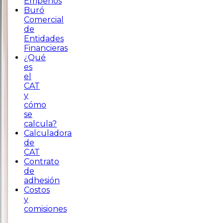
Empeños
Buró
Comercial
de
Entidades
Financieras
¿Qué
es
el
CAT
y
cómo
se
calcula?
Calculadora
de
CAT
Contrato
de
adhesión
Costos
y
comisiones