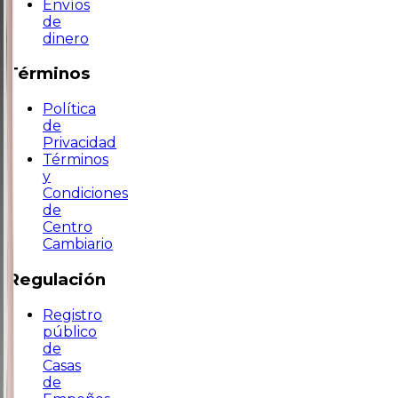
Envíos
de
dinero
Términos
Política
de
Privacidad
Términos
y
Condiciones
de
Centro
Cambiario
Regulación
Registro
público
de
Casas
de