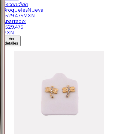
Escondido
Broqueles
Nueva
$
529.475
MXN
Apartado:
$
529.475
MXN
Ver
detalles