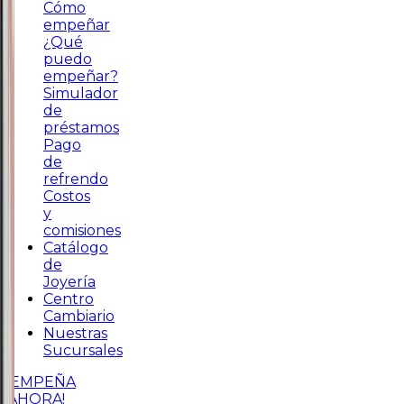
Cómo
empeñar
¿Qué
puedo
empeñar?
Simulador
de
préstamos
Pago
de
refrendo
Costos
y
comisiones
Catálogo
de
Joyería
Centro
Cambiario
Nuestras
Sucursales
¡EMPEÑA
AHORA!