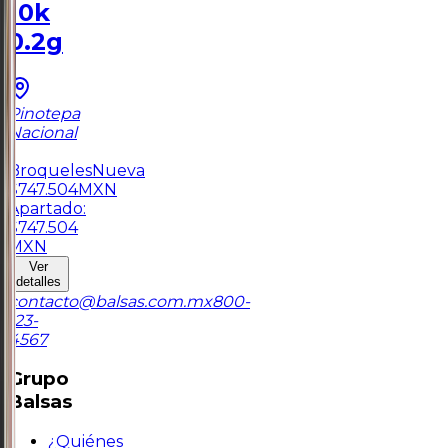
10k
0.2g
Pinotepa
Nacional
1
Broqueles
Nueva
$
747.504
MXN
Apartado:
$
747.504
MXN
Ver
detalles
contacto@balsas.com.mx
800-
123-
4567
Grupo
Balsas
¿Quiénes