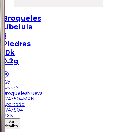
Broqueles
Libelula
5
Piedras
10k
0.2g
Rio
Grande
Broqueles
Nueva
$
747.504
MXN
Apartado:
$
747.504
MXN
Ver
detalles