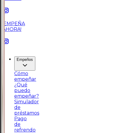
¡EMPEÑA
AHORA!
Empeños
Cómo
empeñar
¿Qué
puedo
empeñar?
Simulador
de
préstamos
Pago
de
refrendo