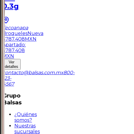
0.3g
Tecoanapa
Broqueles
Nueva
$
787.408
MXN
Apartado:
$
787.408
MXN
Ver
detalles
contacto@balsas.com.mx
800-
123-
4567
Grupo
Balsas
¿Quiénes
somos?
Nuestras
sucursales