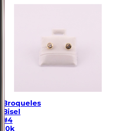
Broqueles
Bisel
#4
10k