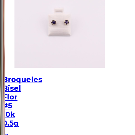
Broqueles
Bisel
Flor
#5
10k
0.5g