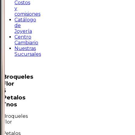
Costos
y
comisiones
Catálogo
de
Joyería
Centro
Cambiario
Nuestras
Sucursales
Broqueles
Flor
5
Petalos
Tnos
Broqueles
Flor
5
Petalos