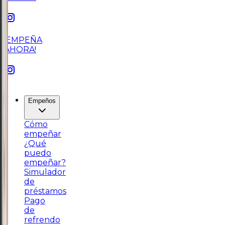
¡EMPEÑA
AHORA!
Empeños
Cómo
empeñar
¿Qué
puedo
empeñar?
Simulador
de
préstamos
Pago
de
refrendo