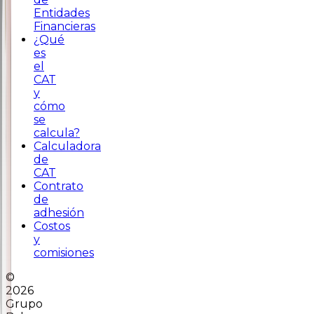
Entidades
Financieras
¿Qué
es
el
CAT
y
cómo
se
calcula?
Calculadora
de
CAT
Contrato
de
adhesión
Costos
y
comisiones
©
2026
Grupo