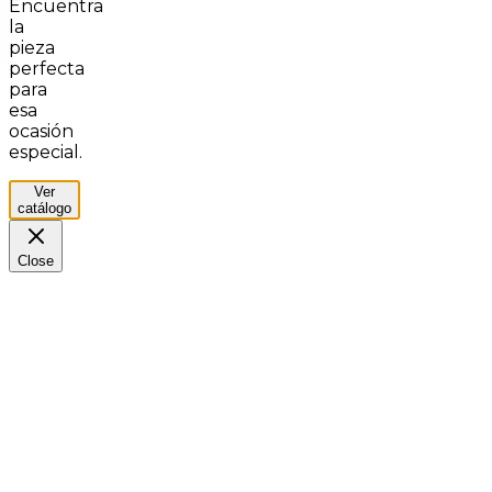
Encuentra
la
pieza
perfecta
para
esa
ocasión
especial.
Ver
catálogo
Close