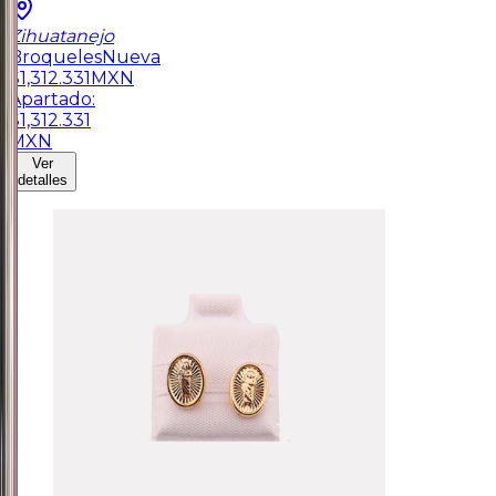
Zihuatanejo
Broqueles
Nueva
$
1,312.331
MXN
Apartado:
$
1,312.331
MXN
Ver
detalles