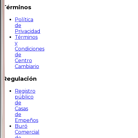
Términos
Política
de
Privacidad
Términos
y
Condiciones
de
Centro
Cambiario
Regulación
Registro
público
de
Casas
de
Empeños
Buró
Comercial
de