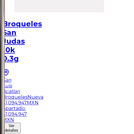
Broqueles
San
Judas
10k
0.3g
San
Luis
Acatlan
Broqueles
Nueva
$
1,094.947
MXN
Apartado:
$
1,094.947
MXN
Ver
detalles