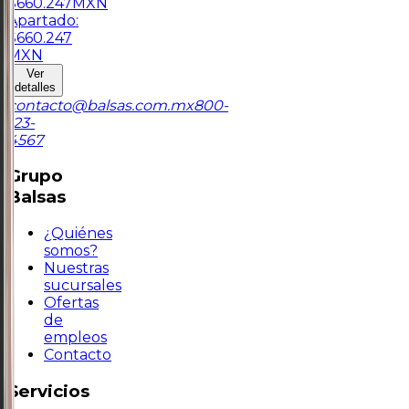
$
660.247
MXN
Apartado:
$
660.247
MXN
Ver
detalles
contacto@balsas.com.mx
800-
123-
4567
Grupo
Balsas
¿Quiénes
somos?
Nuestras
sucursales
Ofertas
de
empleos
Contacto
Servicios