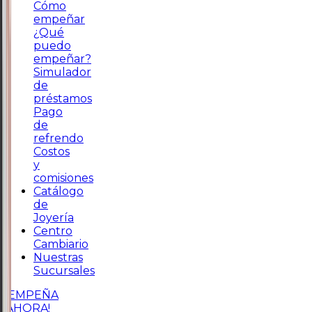
Cómo
empeñar
¿Qué
puedo
empeñar?
Simulador
de
préstamos
Pago
de
refrendo
Costos
y
comisiones
Catálogo
de
Joyería
Centro
Cambiario
Nuestras
Sucursales
¡EMPEÑA
AHORA!