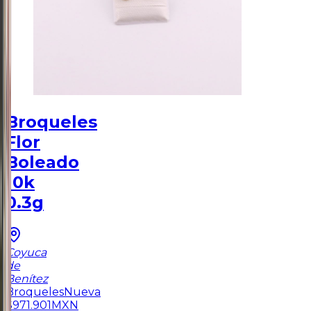
Broqueles
Flor
Boleado
10k
0.3g
Coyuca
de
Benítez
Broqueles
Nueva
$
971.901
MXN