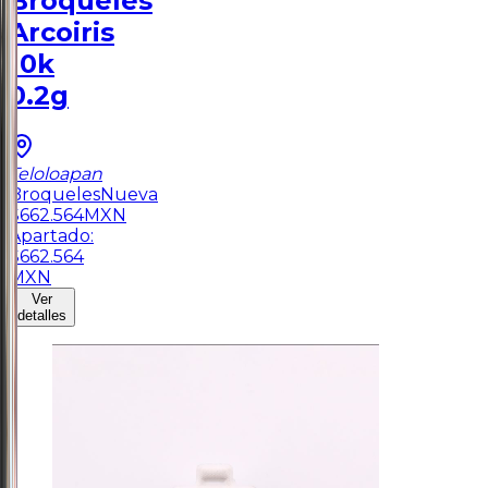
Broqueles
Arcoiris
10k
0.2g
Teloloapan
Broqueles
Nueva
$
662.564
MXN
Apartado:
$
662.564
MXN
Ver
detalles