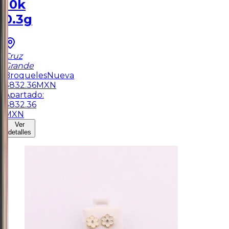
10k
0.3g
Cruz
Grande
Broqueles
Nueva
$
832.36
MXN
Apartado:
$
832.36
MXN
Ver
detalles