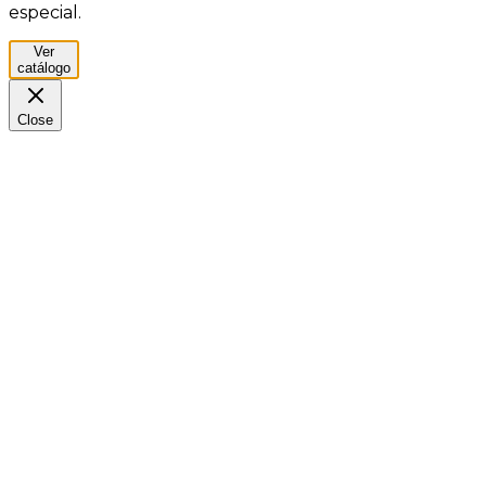
especial.
Ver
catálogo
Close