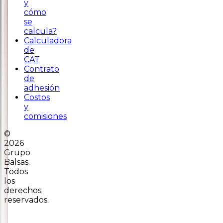
y
cómo
se
calcula?
Calculadora
de
CAT
Contrato
de
adhesión
Costos
y
comisiones
©
2026
Grupo
Balsas.
Todos
los
derechos
reservados.