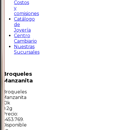
Costos
y
comisiones
Catálogo
de
Joyería
Centro
Cambiario
Nuestras
Sucursales
Broqueles
Manzanita
Broqueles
Manzanita
10k
0.2g
Precio:
$453.769.
Disponible