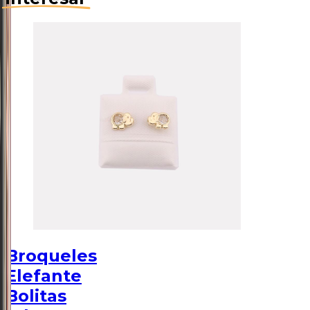
Broqueles
Elefante
Bolitas