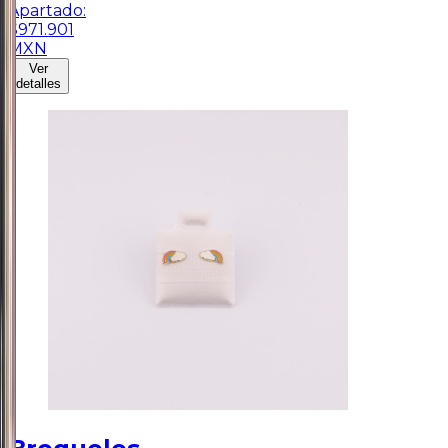
Apartado:
$
971.901
MXN
Ver
detalles