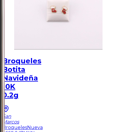
Broqueles
Botita
Navideña
10K
0.2g
San
Marcos
Broqueles
Nueva