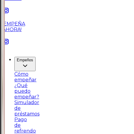
¡EMPEÑA
AHORA!
Empeños
Cómo
empeñar
¿Qué
puedo
empeñar?
Simulador
de
préstamos
Pago
de
refrendo