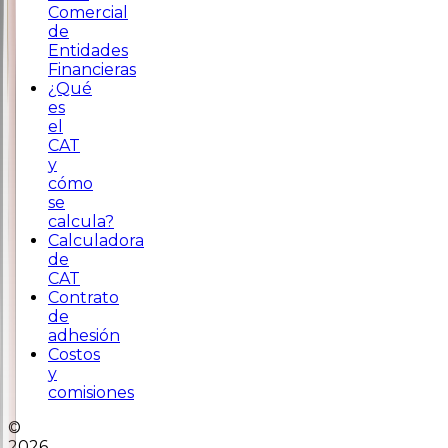
Comercial
de
Entidades
Financieras
¿Qué
es
el
CAT
y
cómo
se
calcula?
Calculadora
de
CAT
Contrato
de
adhesión
Costos
y
comisiones
©
2026