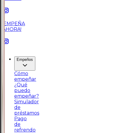
¡EMPEÑA
AHORA!
Empeños
Cómo
empeñar
¿Qué
puedo
empeñar?
Simulador
de
préstamos
Pago
de
refrendo