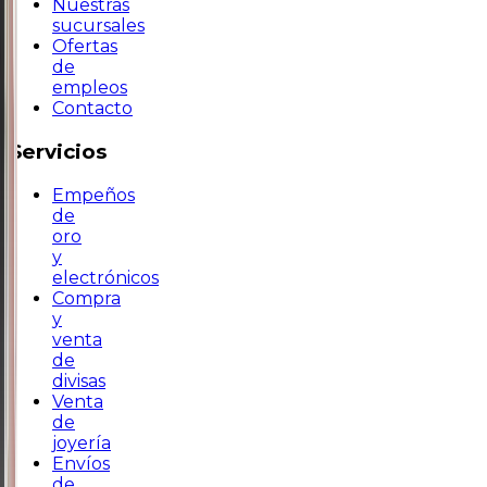
Nuestras
sucursales
Ofertas
de
empleos
Contacto
Servicios
Empeños
de
oro
y
electrónicos
Compra
y
venta
de
divisas
Venta
de
joyería
Envíos
de