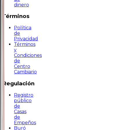
dinero
Términos
Política
de
Privacidad
Términos
y
Condiciones
de
Centro
Cambiario
Regulación
Registro
público
de
Casas
de
Empeños
Buró