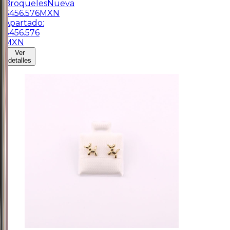
Broqueles
Nueva
$
456.576
MXN
Apartado:
$
456.576
MXN
Ver
detalles