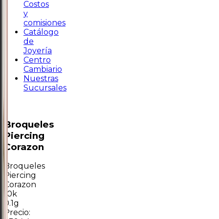
Costos
y
comisiones
Catálogo
de
Joyería
Centro
Cambiario
Nuestras
Sucursales
Broqueles
Piercing
Corazon
Broqueles
Piercing
Corazon
10k
0.1g
Precio: