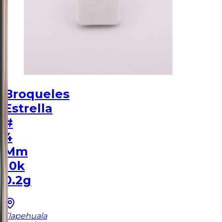
Broqueles
Estrella
#
4
Mm
10k
0.2g
Tlapehuala