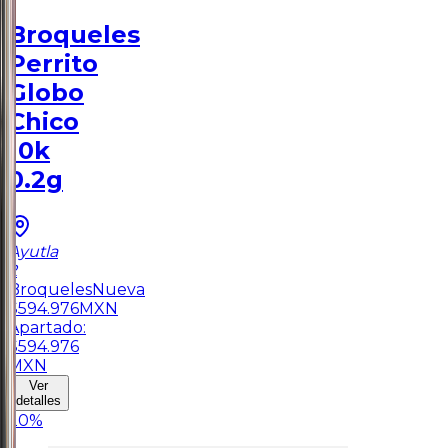
Broqueles
Perrito
Globo
Chico
10k
0.2g
Ayutla
2
Broqueles
Nueva
$
594.976
MXN
Apartado:
$
594.976
MXN
Ver
detalles
20
%