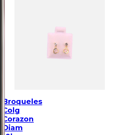
Broqueles
Colg
Corazon
Diam