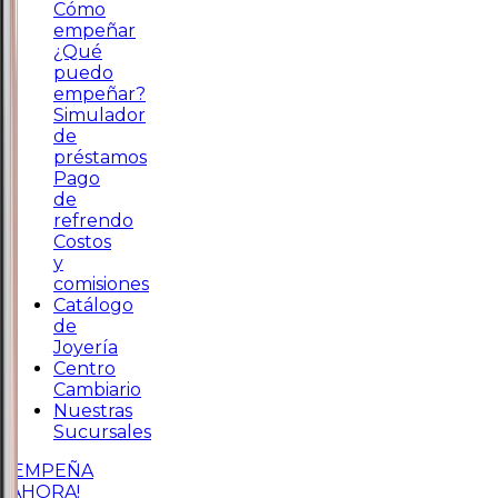
Cómo
empeñar
¿Qué
puedo
empeñar?
Simulador
de
préstamos
Pago
de
refrendo
Costos
y
comisiones
Catálogo
de
Joyería
Centro
Cambiario
Nuestras
Sucursales
¡EMPEÑA
AHORA!