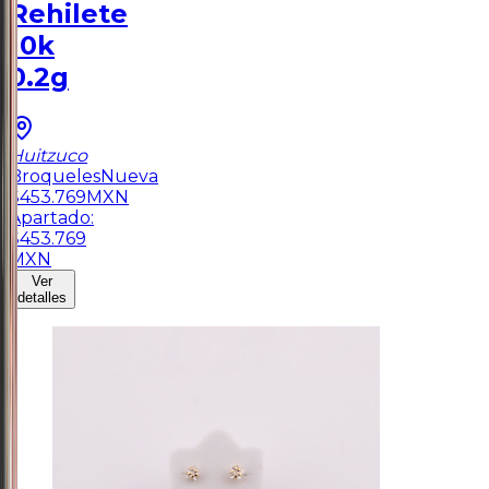
Rehilete
10k
0.2g
Huitzuco
Broqueles
Nueva
$
453.769
MXN
Apartado:
$
453.769
MXN
Ver
detalles