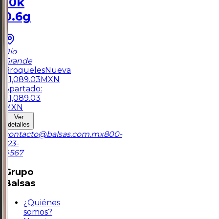
10k
0.6g
Rio
Grande
Broqueles
Nueva
$
1,089.03
MXN
Apartado:
$
1,089.03
MXN
Ver
detalles
contacto@balsas.com.mx
800-
123-
4567
Grupo
Balsas
¿Quiénes
somos?