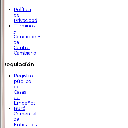
Política
de
Privacidad
Términos
y
Condiciones
de
Centro
Cambiario
Regulación
Registro
público
de
Casas
de
Empeños
Buró
Comercial
de
Entidades