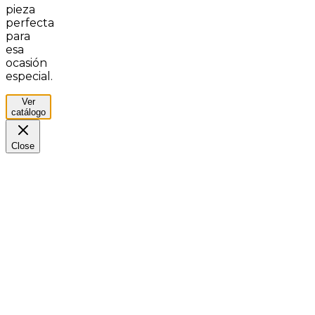
pieza
perfecta
para
esa
ocasión
especial.
Ver
catálogo
Close