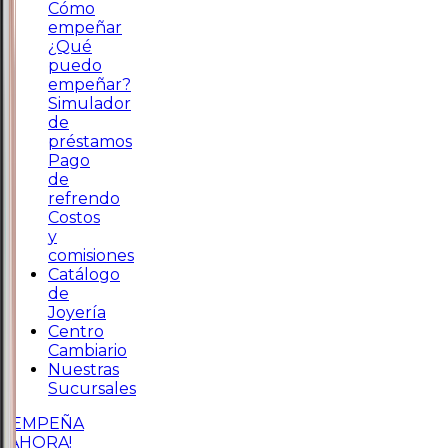
Cómo
empeñar
¿Qué
puedo
empeñar?
Simulador
de
préstamos
Pago
de
refrendo
Costos
y
comisiones
Catálogo
de
Joyería
Centro
Cambiario
Nuestras
Sucursales
¡EMPEÑA
AHORA!