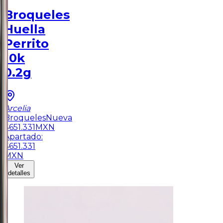
Broqueles
Huella
Perrito
10k
0.2g
Arcelia
Broqueles
Nueva
$
651.331
MXN
Apartado:
$
651.331
MXN
Ver
detalles