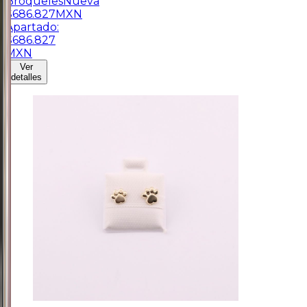
Broqueles
Nueva
$
686.827
MXN
Apartado:
$
686.827
MXN
Ver
detalles