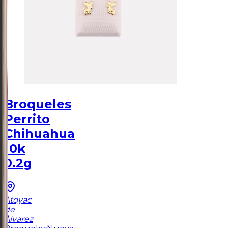
Broqueles
Perrito
Chihuahua
10k
0.2g
Atoyac
de
Álvarez