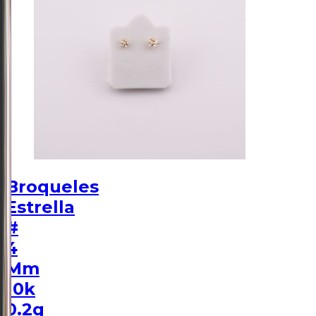
Broqueles
Estrella
#
4
Mm
10k
0.2g