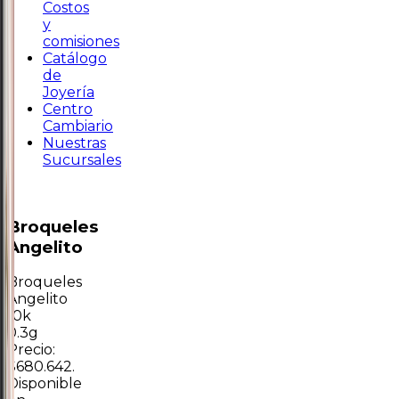
Costos
y
comisiones
Catálogo
de
Joyería
Centro
Cambiario
Nuestras
Sucursales
Broqueles
Angelito
Broqueles
Angelito
10k
0.3g
Precio:
$680.642.
Disponible