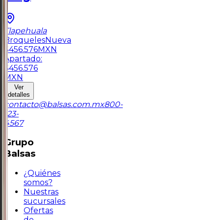
Tlapehuala
Broqueles
Nueva
$
456.576
MXN
Apartado:
$
456.576
MXN
Ver
detalles
contacto@balsas.com.mx
800-
123-
4567
Grupo
Balsas
¿Quiénes
somos?
Nuestras
sucursales
Ofertas
de