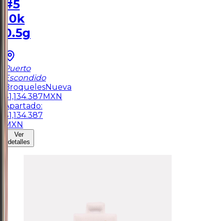
#5
10k
0.5g
Puerto
Escondido
Broqueles
Nueva
$
1,134.387
MXN
Apartado:
$
1,134.387
MXN
Ver
detalles