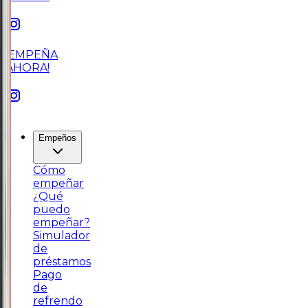
¡EMPEÑA
AHORA!
Empeños
Cómo
empeñar
¿Qué
puedo
empeñar?
Simulador
de
préstamos
Pago
de
refrendo