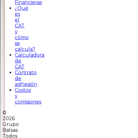
Financieras
¿Qué
es
el
CAT
y
cómo
se
calcula?
Calculadora
de
CAT
Contrato
de
adhesión
Costos
y
comisiones
©
2026
Grupo
Balsas.
Todos