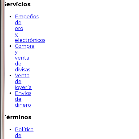
Servicios
Empeños
de
oro
y
electrónicos
Compra
y
venta
de
divisas
Venta
de
joyería
Envíos
de
dinero
Términos
Política
de