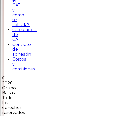
el
CAT
y
cómo
se
calcula?
Calculadora
de
CAT
Contrato
de
adhesión
Costos
y
comisiones
©
2026
Grupo
Balsas.
Todos
los
derechos
reservados.