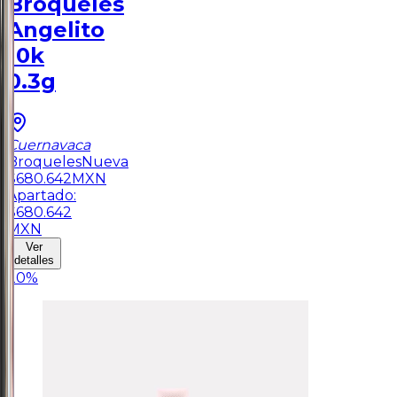
Broqueles
Angelito
10k
0.3g
Cuernavaca
Broqueles
Nueva
$
680.642
MXN
Apartado:
$
680.642
MXN
Ver
detalles
20
%