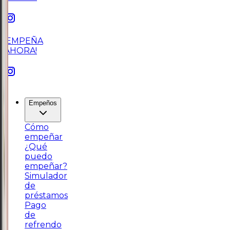
¡EMPEÑA
AHORA!
Empeños
Cómo
empeñar
¿Qué
puedo
empeñar?
Simulador
de
préstamos
Pago
de
refrendo