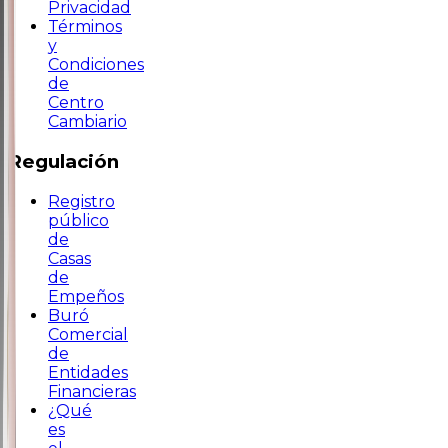
Privacidad
Términos
y
Condiciones
de
Centro
Cambiario
Regulación
Registro
público
de
Casas
de
Empeños
Buró
Comercial
de
Entidades
Financieras
¿Qué
es