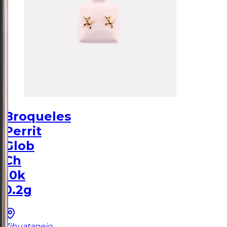
Broqueles
Perrit
Glob
Ch
10k
0.2g
Zihuatanejo