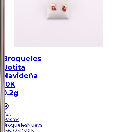
Broqueles
Botita
Navideña
10K
0.2g
San
Marcos
Broqueles
Nueva
$
660.247
MXN