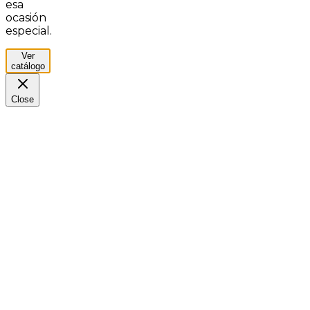
esa
ocasión
especial.
Ver
catálogo
Close