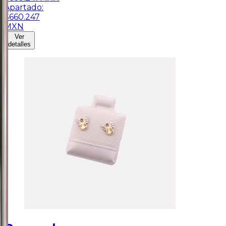
Apartado:
$
660.247
MXN
Ver
detalles