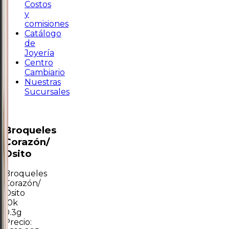
Costos
y
comisiones
Catálogo
de
Joyería
Centro
Cambiario
Nuestras
Sucursales
Broqueles
Corazón/
Osito
Broqueles
Corazón/
Osito
10k
0.3g
Precio: