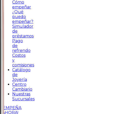
Cómo
empeñar
¿Qué
puedo
empeñar?
Simulador
de
préstamos
Pago
de
refrendo
Costos
y
comisiones
Catálogo
de
Joyería
Centro
Cambiario
Nuestras
Sucursales
¡EMPEÑA
AHORA!