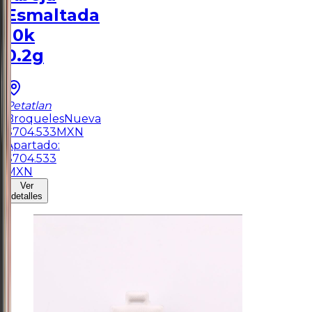
Esmaltada
10k
0.2g
Petatlan
Broqueles
Nueva
$
704.533
MXN
Apartado:
$
704.533
MXN
Ver
detalles