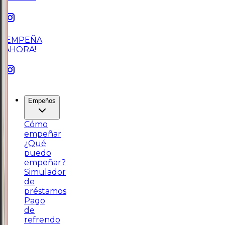
¡EMPEÑA
AHORA!
Empeños
Cómo
empeñar
¿Qué
puedo
empeñar?
Simulador
de
préstamos
Pago
de
refrendo