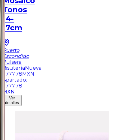
Mosaico
Tonos
14-
17cm
Puerto
Escondido
Pulsera
Bisutería
Nueva
$
777.78
MXN
Apartado:
$
777.78
MXN
Ver
detalles