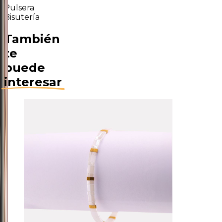
Pulsera
Bisutería
También
te
puede
interesar