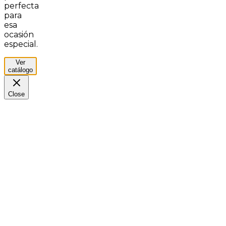
perfecta
para
esa
ocasión
especial.
Ver
catálogo
Close