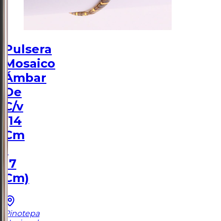
Pulsera
Mosaico
Ámbar
De
C/v
(14
Cm
-
17
Cm)
Pinotepa