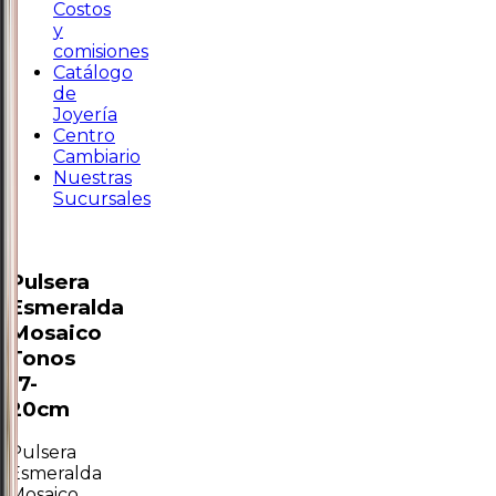
Costos
y
comisiones
Catálogo
de
Joyería
Centro
Cambiario
Nuestras
Sucursales
Pulsera
Esmeralda
Mosaico
Tonos
17-
20cm
Pulsera
Esmeralda
Mosaico