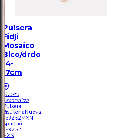
Pulsera
Fidji
Mosaico
Blco/drdo
14-
17cm
Puerto
Escondido
Pulsera
Bisutería
Nueva
$
692.52
MXN
Apartado:
$
692.52
MXN