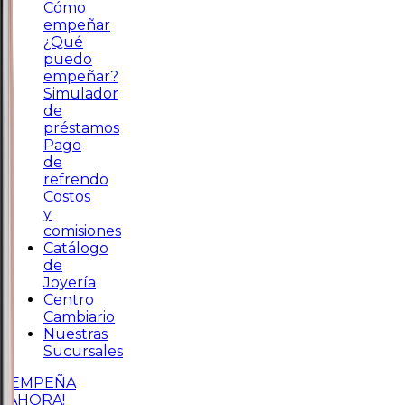
Cómo
empeñar
¿Qué
puedo
empeñar?
Simulador
de
préstamos
Pago
de
refrendo
Costos
y
comisiones
Catálogo
de
Joyería
Centro
Cambiario
Nuestras
Sucursales
¡EMPEÑA
AHORA!