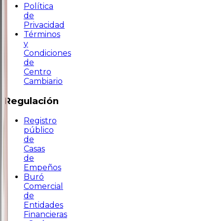
Política
de
Privacidad
Términos
y
Condiciones
de
Centro
Cambiario
Regulación
Registro
público
de
Casas
de
Empeños
Buró
Comercial
de
Entidades
Financieras