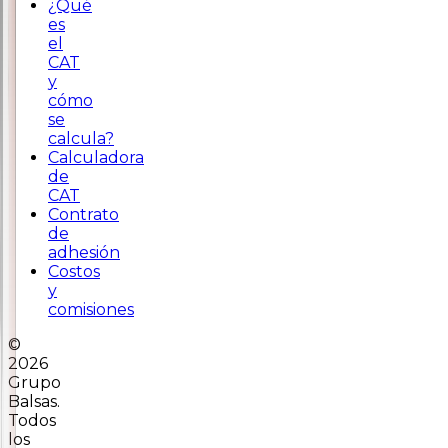
¿Qué
es
el
CAT
y
cómo
se
calcula?
Calculadora
de
CAT
Contrato
de
adhesión
Costos
y
comisiones
©
2026
Grupo
Balsas.
Todos
los