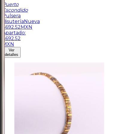
Puerto
Escondido
Pulsera
Bisutería
Nueva
$
692.52
MXN
Apartado:
$
692.52
MXN
Ver
detalles