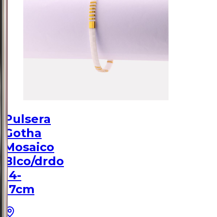
Pulsera
Gotha
Mosaico
Blco/drdo
14-
17cm