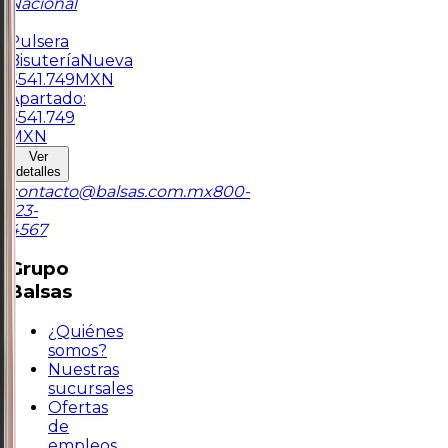
Nacional
1
Pulsera
Bisutería
Nueva
$
541.749
MXN
Apartado:
$
541.749
MXN
Ver
detalles
contacto@balsas.com.mx
800-
123-
4567
Grupo
Balsas
¿Quiénes
somos?
Nuestras
sucursales
Ofertas
de
empleos