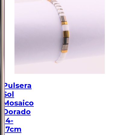
Pulsera
Sol
Mosaico
Dorado
14-
17cm