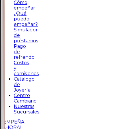
Cómo
empeñar
¿Qué
puedo
empeñar?
Simulador
de
préstamos
Pago
de
refrendo
Costos
y
comisiones
Catálogo
de
Joyería
Centro
Cambiario
Nuestras
Sucursales
¡EMPEÑA
AHORA!