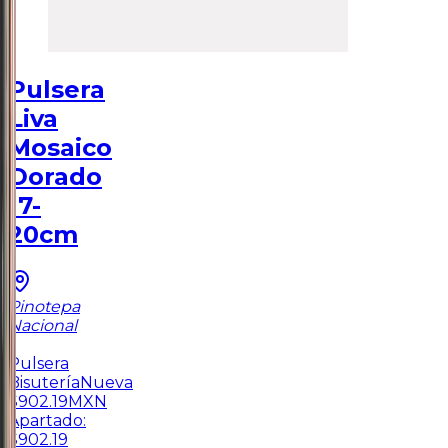
Pulsera
Liva
Mosaico
Dorado
17-
20cm
Pinotepa
Nacional
1
Pulsera
Bisutería
Nueva
$
902.19
MXN
Apartado:
$
902.19