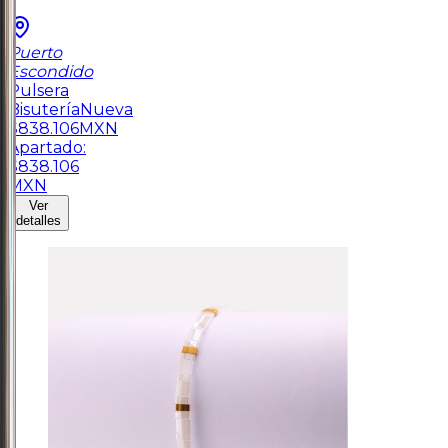
Puerto
Escondido
Pulsera
Bisutería
Nueva
$
838.106
MXN
Apartado:
$
838.106
MXN
Ver
detalles