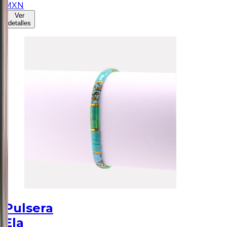
MXN
Ver
detalles
Pulsera
Ela