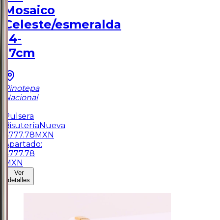
Mosaico
Celeste/esmeralda
14-
17cm
Pinotepa
Nacional
1
Pulsera
Bisutería
Nueva
$
777.78
MXN
Apartado:
$
777.78
MXN
Ver
detalles