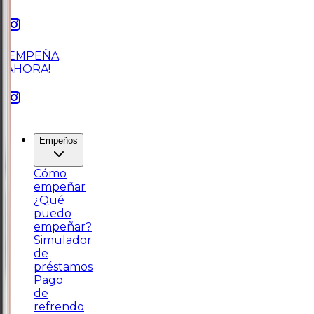
¡EMPEÑA
AHORA!
Empeños
Cómo
empeñar
¿Qué
puedo
empeñar?
Simulador
de
préstamos
Pago
de
refrendo