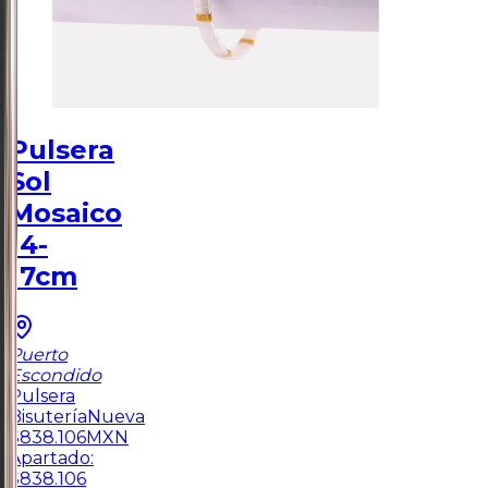
Pulsera
Sol
Mosaico
14-
17cm
Puerto
Escondido
Pulsera
Bisutería
Nueva
$
838.106
MXN
Apartado:
$
838.106