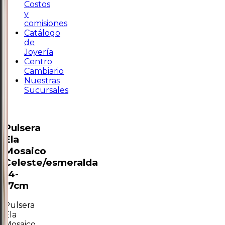
Costos
y
comisiones
Catálogo
de
Joyería
Centro
Cambiario
Nuestras
Sucursales
Pulsera
Ela
Mosaico
Celeste/esmeralda
14-
17cm
Pulsera
Ela
Mosaico