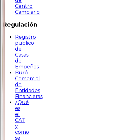
de
Centro
Cambiario
Regulación
Registro
público
de
Casas
de
Empeños
Buró
Comercial
de
Entidades
Financieras
¿Qué
es
el
CAT
y
cómo
se