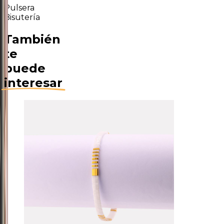
Pulsera
Bisutería
También
te
puede
interesar