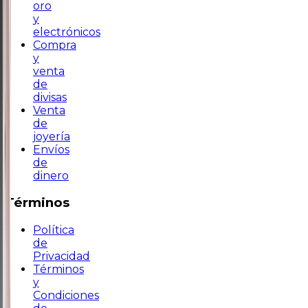
oro
y
electrónicos
Compra
y
venta
de
divisas
Venta
de
joyería
Envíos
de
dinero
Términos
Política
de
Privacidad
Términos
y
Condiciones