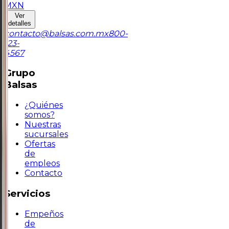
MXN
Ver
detalles
contacto@balsas.com.mx
800-
123-
4567
Grupo
Balsas
¿Quiénes
somos?
Nuestras
sucursales
Ofertas
de
empleos
Contacto
Servicios
Empeños
de