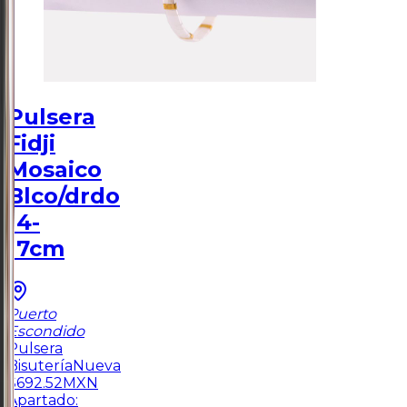
Pulsera
Fidji
Mosaico
Blco/drdo
14-
17cm
Puerto
Escondido
Pulsera
Bisutería
Nueva
$
692.52
MXN
Apartado: