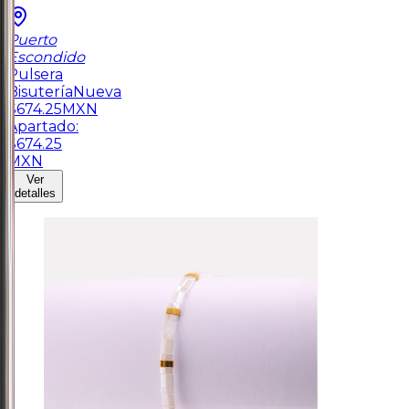
Puerto
Escondido
Pulsera
Bisutería
Nueva
$
674.25
MXN
Apartado:
$
674.25
MXN
Ver
detalles