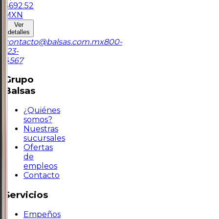
$
692.52
MXN
Ver
detalles
contacto@balsas.com.mx
800-
123-
4567
Grupo
Balsas
¿Quiénes
somos?
Nuestras
sucursales
Ofertas
de
empleos
Contacto
Servicios
Empeños