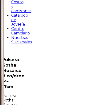
Costos
y
comisiones
Catálogo
de
Joyería
Centro
Cambiario
Nuestras
Sucursales
Pulsera
Gotha
Mosaico
Blco/drdo
14-
17cm
Pulsera
Gotha
Mosaico