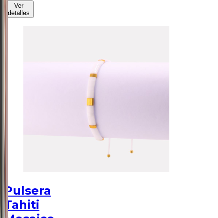
Ver
detalles
Pulsera
Tahiti