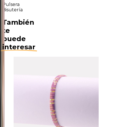
Pulsera
Bisutería
También
te
puede
interesar