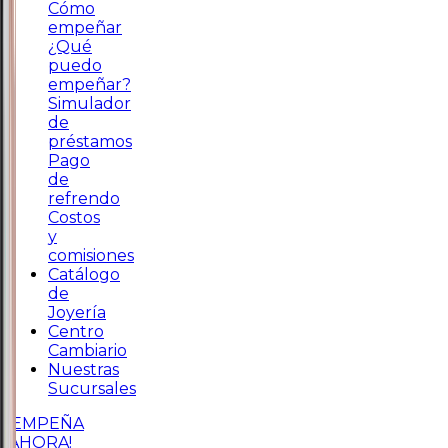
Cómo
empeñar
¿Qué
puedo
empeñar?
Simulador
de
préstamos
Pago
de
refrendo
Costos
y
comisiones
Catálogo
de
Joyería
Centro
Cambiario
Nuestras
Sucursales
¡EMPEÑA
AHORA!