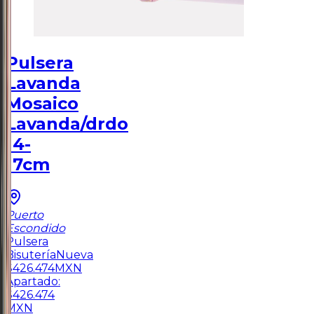
Pulsera
Lavanda
Mosaico
Lavanda/drdo
14-
17cm
Puerto
Escondido
Pulsera
Bisutería
Nueva
$
426.474
MXN
Apartado:
$
426.474
MXN