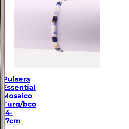
Pulsera
Essential
Mosaico
Turq/bco
14-
17cm