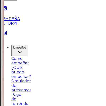
¡EMPEÑA
AHORA!
Empeños
Cómo
empeñar
¿Qué
puedo
empeñar?
Simulador
de
préstamos
Pago
de
refrendo