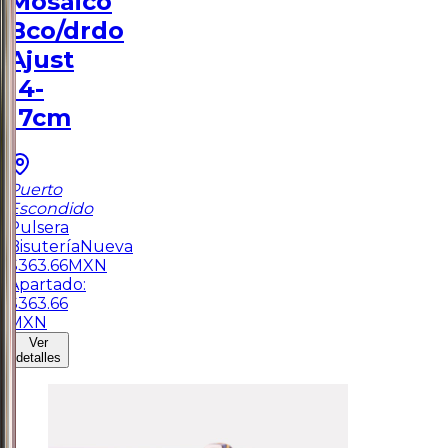
Mosaico
Bco/drdo
Ajust
14-
17cm
Puerto
Escondido
Pulsera
Bisutería
Nueva
$
363.66
MXN
Apartado:
$
363.66
MXN
Ver
detalles