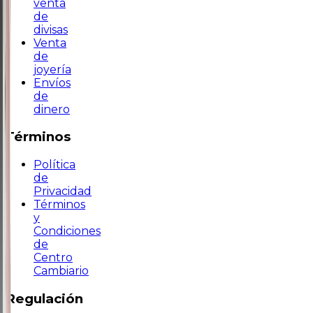
venta
de
divisas
Venta
de
joyería
Envíos
de
dinero
Términos
Política
de
Privacidad
Términos
y
Condiciones
de
Centro
Cambiario
Regulación