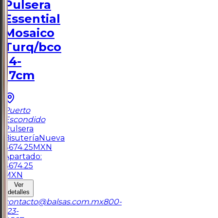
Pulsera
Essential
Mosaico
Turq/bco
14-
17cm
Puerto
Escondido
Pulsera
Bisutería
Nueva
$
674.25
MXN
Apartado:
$
674.25
MXN
Ver
detalles
contacto@balsas.com.mx
800-
123-