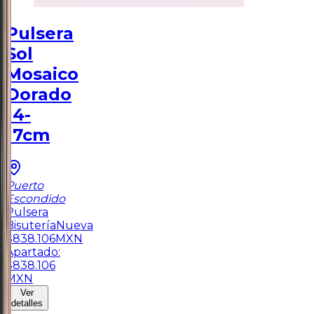
Pulsera
Sol
Mosaico
Dorado
14-
17cm
Puerto
Escondido
Pulsera
Bisutería
Nueva
$
838.106
MXN
Apartado:
$
838.106
MXN
Ver
detalles