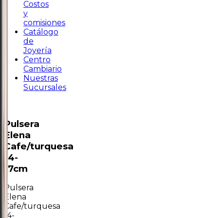
Costos
y
comisiones
Catálogo
de
Joyería
Centro
Cambiario
Nuestras
Sucursales
Pulsera
Elena
Cafe/turquesa
14-
17cm
Pulsera
Elena
Cafe/turquesa
14-