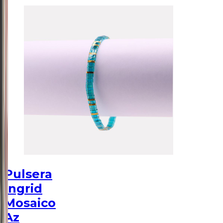
Pulsera
Ingrid
Mosaico
Az