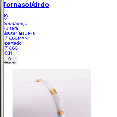
Tornasol/drdo
Zihuatanejo
Pulsera
Bisutería
Nueva
$
716.88
MXN
Apartado:
$
716.88
MXN
Ver
detalles