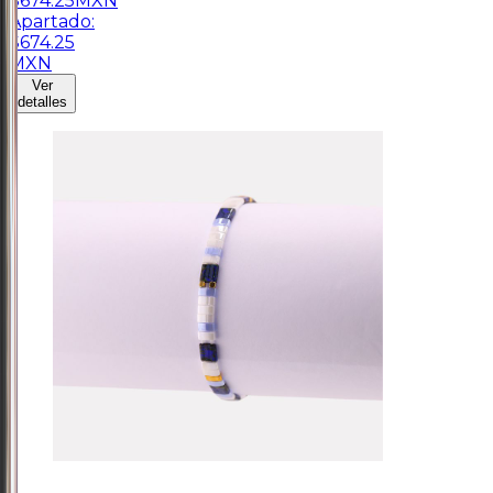
$
674.25
MXN
Apartado:
$
674.25
MXN
Ver
detalles