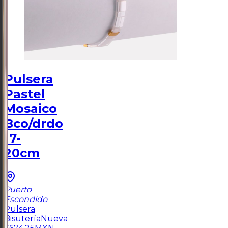
Pulsera
Pastel
Mosaico
Bco/drdo
17-
20cm
Puerto
Escondido
Pulsera
Bisutería
Nueva