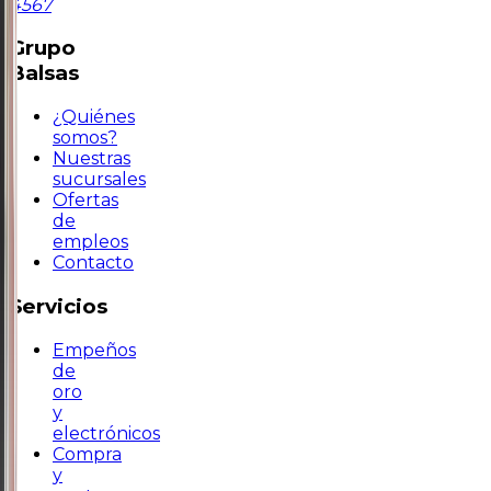
4567
Grupo
Balsas
¿Quiénes
somos?
Nuestras
sucursales
Ofertas
de
empleos
Contacto
Servicios
Empeños
de
oro
y
electrónicos
Compra
y