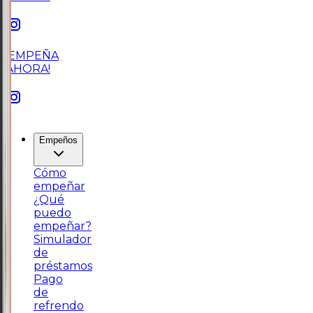
¡EMPEÑA
AHORA!
Empeños
Cómo
empeñar
¿Qué
puedo
empeñar?
Simulador
de
préstamos
Pago
de
refrendo