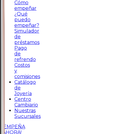
Cómo
empeñar
¿Qué
puedo
empeñar?
Simulador
de
préstamos
Pago
de
refrendo
Costos
y
comisiones
Catálogo
de
Joyería
Centro
Cambiario
Nuestras
Sucursales
¡EMPEÑA
AHORA!