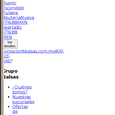
Puerto
Escondido
Pulsera
Bisutería
Nueva
$
716.88
MXN
Apartado:
$
716.88
MXN
Ver
detalles
contacto@balsas.com.mx
800-
123-
4567
Grupo
Balsas
¿Quiénes
somos?
Nuestras
sucursales
Ofertas
de