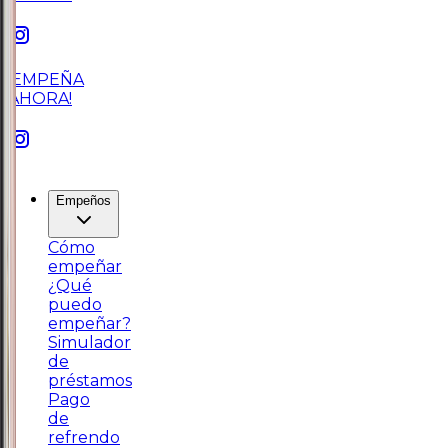
¡EMPEÑA
AHORA!
Empeños
Cómo
empeñar
¿Qué
puedo
empeñar?
Simulador
de
préstamos
Pago
de
refrendo