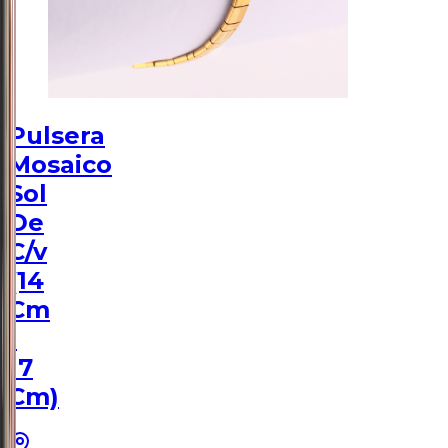
Pulsera
Mosaico
Sol
De
C/v
(14
Cm
-
17
Cm)