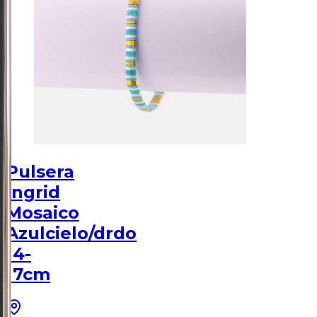
Pulsera
Ingrid
Mosaico
Azulcielo/drdo
14-
17cm