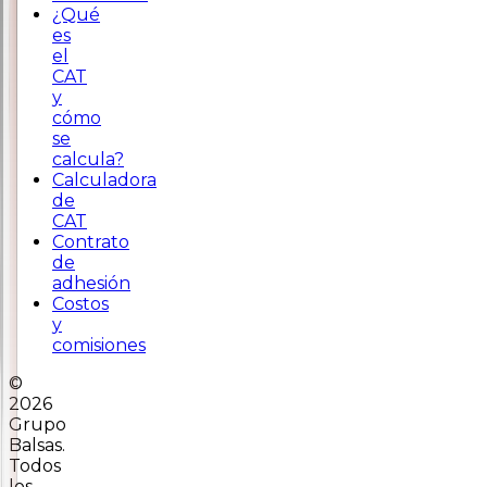
¿Qué
es
el
CAT
y
cómo
se
calcula?
Calculadora
de
CAT
Contrato
de
adhesión
Costos
y
comisiones
©
2026
Grupo
Balsas.
Todos
los