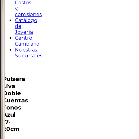
Costos
y
comisiones
Catálogo
de
Joyería
Centro
Cambiario
Nuestras
Sucursales
Pulsera
Liva
Doble
Cuentas
Tonos
Azul
17-
20cm