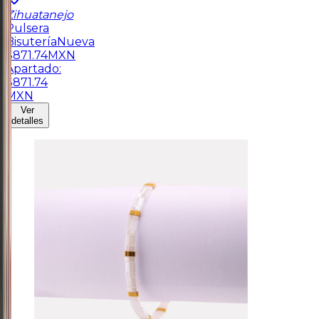
Zihuatanejo
Pulsera
Bisutería
Nueva
$
871.74
MXN
Apartado:
$
871.74
MXN
Ver
detalles