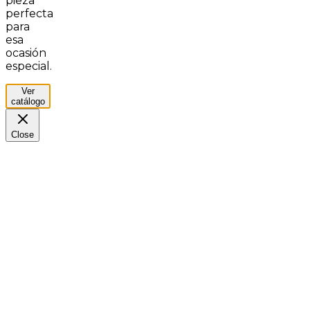
pieza
perfecta
para
esa
ocasión
especial.
Ver
catálogo
Close