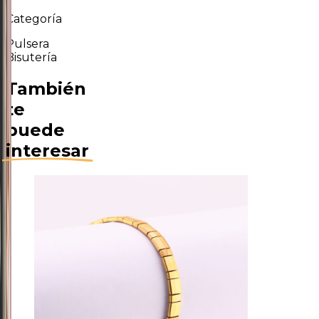
Categoría
Pulsera
Bisutería
También
te
puede
interesar