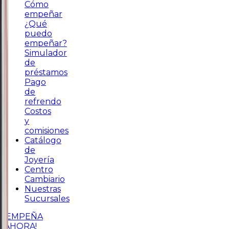
Cómo
empeñar
¿Qué
puedo
empeñar?
Simulador
de
préstamos
Pago
de
refrendo
Costos
y
comisiones
Catálogo
de
Joyería
Centro
Cambiario
Nuestras
Sucursales
¡EMPEÑA
AHORA!