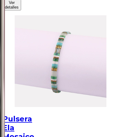
Ver
detalles
Pulsera
Ela
Mosaico