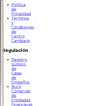
Política
de
Privacidad
Términos
y
Condiciones
de
Centro
Cambiario
Regulación
Registro
público
de
Casas
de
Empeños
Buró
Comercial
de
Entidades
Financieras