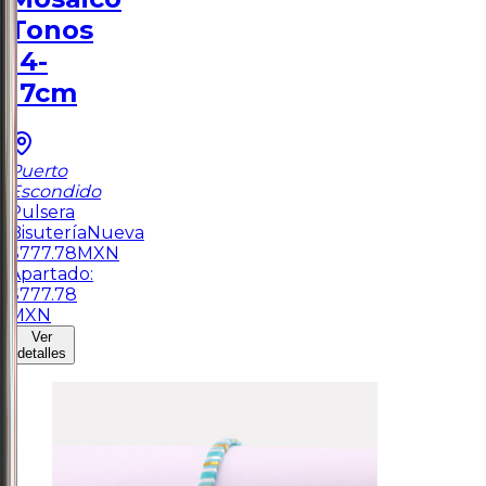
Tonos
14-
17cm
Puerto
Escondido
Pulsera
Bisutería
Nueva
$
777.78
MXN
Apartado:
$
777.78
MXN
Ver
detalles