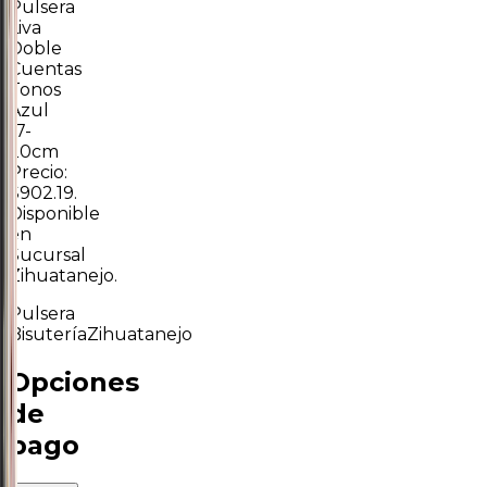
Pulsera
Liva
Doble
Cuentas
Tonos
Azul
17-
20cm
Precio:
$902.19.
Disponible
en
Sucursal
Zihuatanejo.
Pulsera
Bisutería
Zihuatanejo
Opciones
de
pago