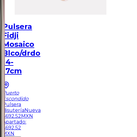
Pulsera
Fidji
Mosaico
Blco/drdo
14-
17cm
Puerto
Escondido
Pulsera
Bisutería
Nueva
$
692.52
MXN
Apartado:
$
692.52
MXN