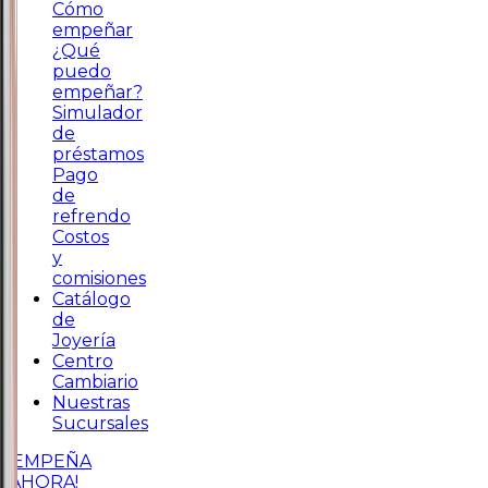
Cómo
empeñar
¿Qué
puedo
empeñar?
Simulador
de
préstamos
Pago
de
refrendo
Costos
y
comisiones
Catálogo
de
Joyería
Centro
Cambiario
Nuestras
Sucursales
¡EMPEÑA
AHORA!