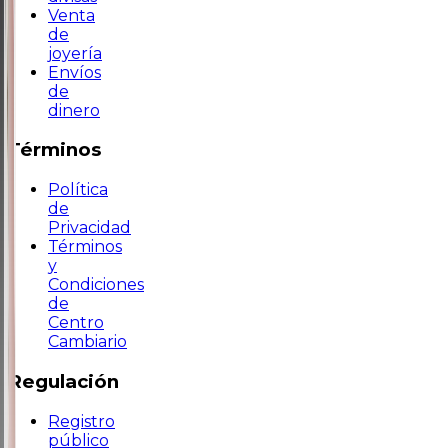
Venta
de
joyería
Envíos
de
dinero
Términos
Política
de
Privacidad
Términos
y
Condiciones
de
Centro
Cambiario
Regulación
Registro
público