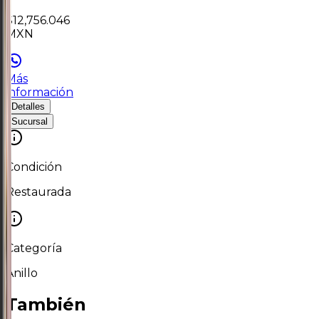
$
12,756.046
MXN
Más
información
Detalles
Sucursal
Condición
Restaurada
Categoría
Anillo
También