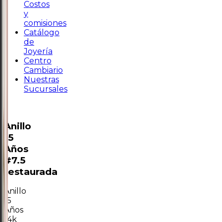
Costos
y
comisiones
Catálogo
de
Joyería
Centro
Cambiario
Nuestras
Sucursales
Anillo
15
Años
#7.5
restaurada
Anillo
15
Años
14k