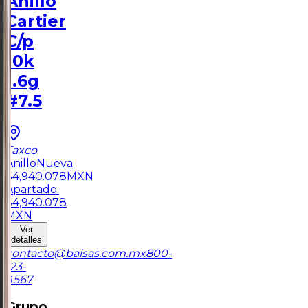
Anillo
Cartier
C/p
10k
1.6g
#7.5
Taxco
Anillo
Nueva
$
4,940.078
MXN
Apartado:
$
4,940.078
MXN
Ver
detalles
contacto@balsas.com.mx
800-
123-
4567
Grupo