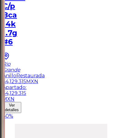
C/p
Bca
14k
1.7g
#6
Rio
Grande
Anillo
Restaurada
$
4,129.315
MXN
Apartado:
$
4,129.315
MXN
Ver
detalles
30
%