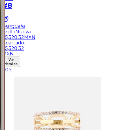
#8
Marquelia
Anillo
Nueva
$
5,528.32
MXN
Apartado:
$
5,528.32
MXN
Ver
detalles
20
%