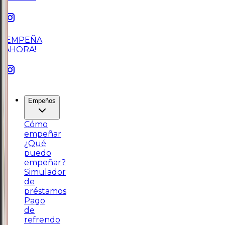
¡EMPEÑA
AHORA!
Empeños
Cómo
empeñar
¿Qué
puedo
empeñar?
Simulador
de
préstamos
Pago
de
refrendo