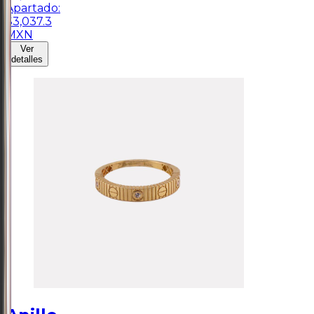
Apartado:
$
3,037.3
MXN
Ver
detalles