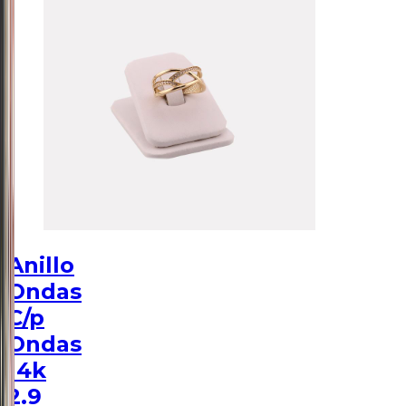
Anillo
Ondas
C/p
Ondas
14k
2.9