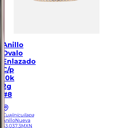
Anillo
Ovalo
Enlazado
C/p
10k
2g
#8
Cuajinicuilapa
Anillo
Nueva
$
3,037.3
MXN