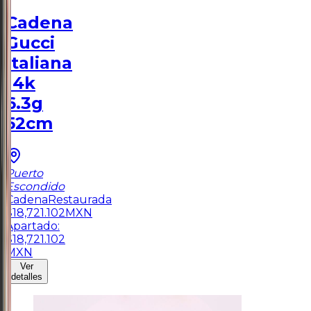
Cadena
Gucci
Italiana
14k
6.3g
52cm
Puerto
Escondido
Cadena
Restaurada
$
18,721.102
MXN
Apartado:
$
18,721.102
MXN
Ver
detalles