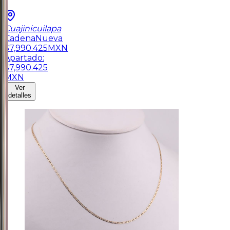
Cuajinicuilapa
Cadena
Nueva
$
7,990.425
MXN
Apartado:
$
7,990.425
MXN
Ver
detalles