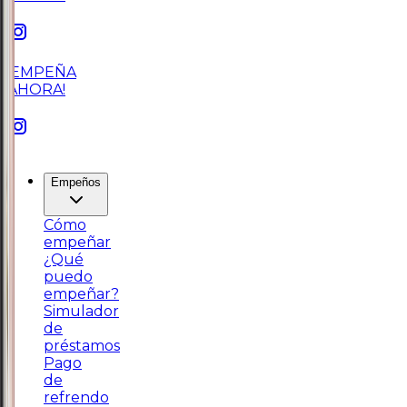
¡EMPEÑA
AHORA!
Empeños
Cómo
empeñar
¿Qué
puedo
empeñar?
Simulador
de
préstamos
Pago
de
refrendo