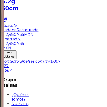
4.2g
50cm
Cuautla
Cadena
Restaurada
$
12,480.735
MXN
Apartado:
$
12,480.735
MXN
Ver
detalles
contacto@balsas.com.mx
800-
123-
4567
Grupo
Balsas
¿Quiénes
somos?
Nuestras