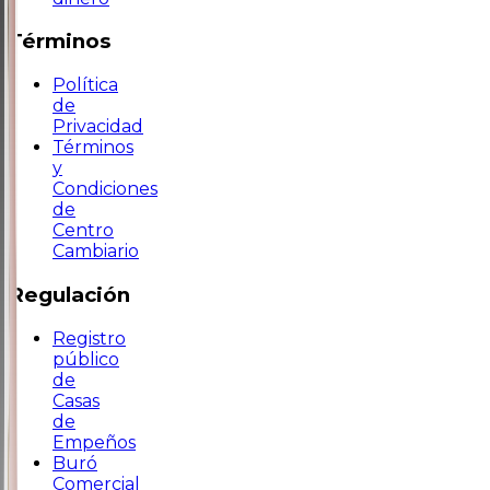
Términos
Política
de
Privacidad
Términos
y
Condiciones
de
Centro
Cambiario
Regulación
Registro
público
de
Casas
de
Empeños
Buró
Comercial