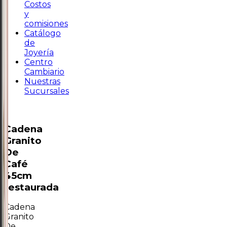
Costos
y
comisiones
Catálogo
de
Joyería
Centro
Cambiario
Nuestras
Sucursales
Cadena
Granito
De
Café
45cm
restaurada
Cadena
Granito
De