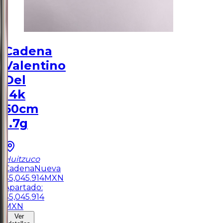
Cadena
Valentino
Del
14k
50cm
1.7g
Huitzuco
Cadena
Nueva
$
5,045.914
MXN
Apartado:
$
5,045.914
MXN
Ver