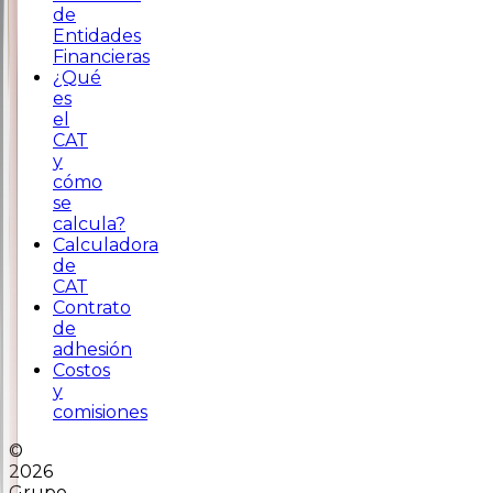
de
Entidades
Financieras
¿Qué
es
el
CAT
y
cómo
se
calcula?
Calculadora
de
CAT
Contrato
de
adhesión
Costos
y
comisiones
©
2026
Grupo