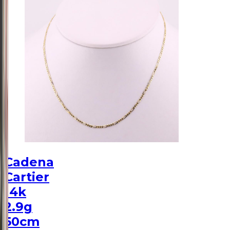
Cadena
Cartier
14k
2.9g
50cm