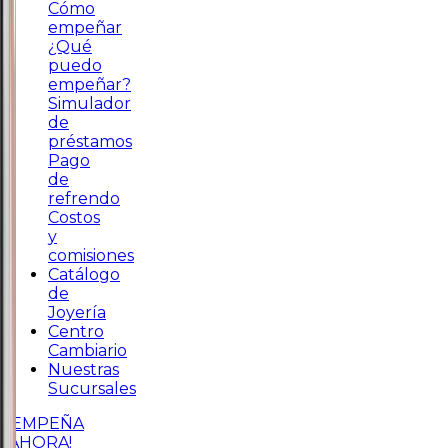
Cómo
empeñar
¿Qué
puedo
empeñar?
Simulador
de
préstamos
Pago
de
refrendo
Costos
y
comisiones
Catálogo
de
Joyería
Centro
Cambiario
Nuestras
Sucursales
¡EMPEÑA
AHORA!