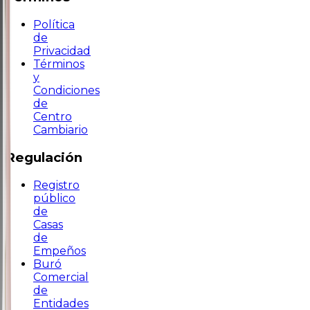
Política
de
Privacidad
Términos
y
Condiciones
de
Centro
Cambiario
Regulación
Registro
público
de
Casas
de
Empeños
Buró
Comercial
de
Entidades