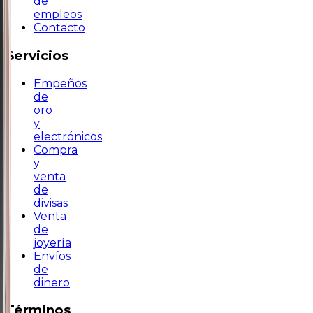
de
empleos
Contacto
Servicios
Empeños
de
oro
y
electrónicos
Compra
y
venta
de
divisas
Venta
de
joyería
Envíos
de
dinero
Términos