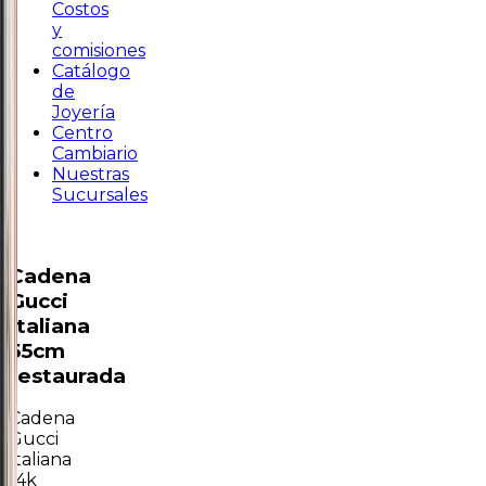
Costos
y
comisiones
Catálogo
de
Joyería
Centro
Cambiario
Nuestras
Sucursales
Cadena
Gucci
Italiana
55cm
restaurada
Cadena
Gucci
Italiana
14k