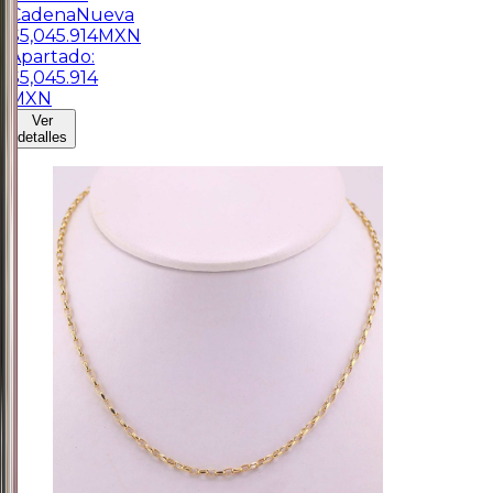
Cadena
Nueva
$
5,045.914
MXN
Apartado:
$
5,045.914
MXN
Ver
detalles