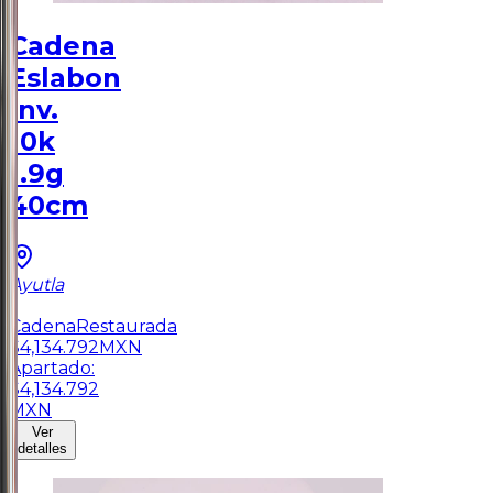
Cadena
Eslabon
Inv.
10k
1.9g
40cm
Ayutla
1
Cadena
Restaurada
$
4,134.792
MXN
Apartado:
$
4,134.792
MXN
Ver
detalles