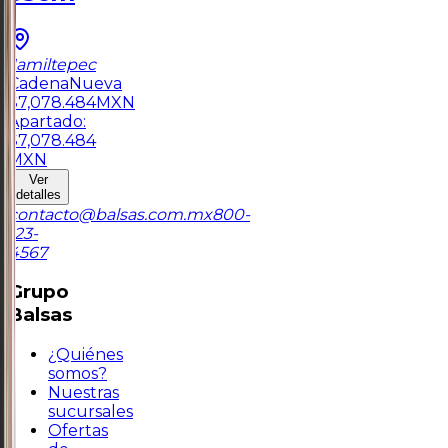
Jamiltepec
Cadena
Nueva
$
7,078.484
MXN
Apartado:
$
7,078.484
MXN
Ver
detalles
contacto@balsas.com.mx
800-
123-
4567
Grupo
Balsas
¿Quiénes
somos?
Nuestras
sucursales
Ofertas