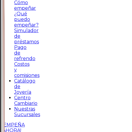
Cómo
empeñar
¿Qué
puedo
empeñar?
Simulador
de
préstamos
Pago
de
refrendo
Costos
y
comisiones
Catálogo
de
Joyería
Centro
Cambiario
Nuestras
Sucursales
¡EMPEÑA
AHORA!