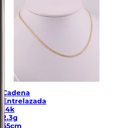
Cadena
Entrelazada
14k
2.3g
55cm