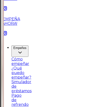
¡EMPEÑA
AHORA!
Empeños
Cómo
empeñar
¿Qué
puedo
empeñar?
Simulador
de
préstamos
Pago
de
refrendo