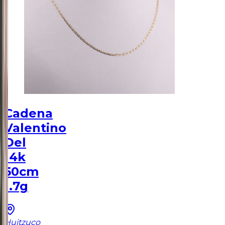
Cadena
Valentino
Del
14k
50cm
1.7g
Huitzuco