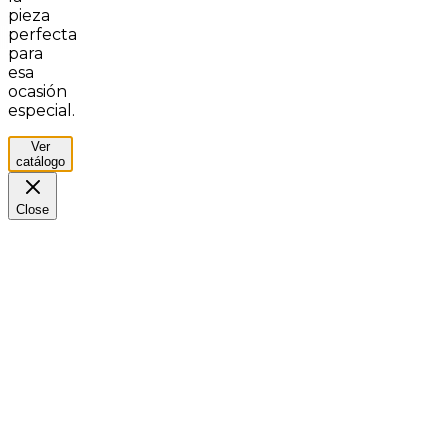
pieza
perfecta
para
esa
ocasión
especial.
Ver
catálogo
Close