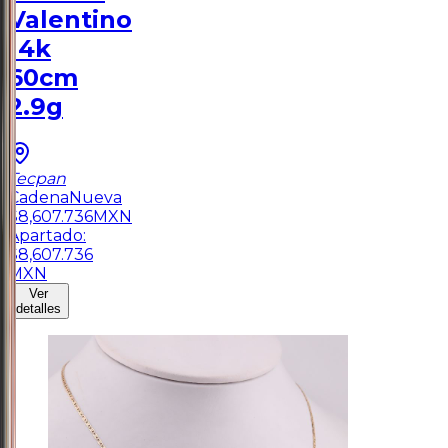
Valentino
14k
60cm
2.9g
Tecpan
Cadena
Nueva
$
8,607.736
MXN
Apartado:
$
8,607.736
MXN
Ver
detalles