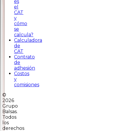
es
el
CAT
y
cómo
se
calcula?
Calculadora
de
CAT
Contrato
de
adhesión
Costos
y
comisiones
©
2026
Grupo
Balsas.
Todos
los
derechos