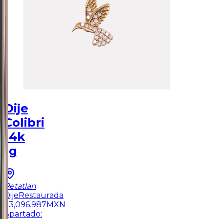
Dije
Colibri
14k
1g
Petatlan
Dije
Restaurada
$
3,096.987
MXN
Apartado: