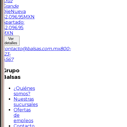
Cruz
Grande
Dije
Nueva
$
2,096.95
MXN
Apartado:
$
2,096.95
MXN
Ver
detalles
contacto@balsas.com.mx
800-
123-
4567
Grupo
Balsas
¿Quiénes
somos?
Nuestras
sucursales
Ofertas
de
empleos
Contacto