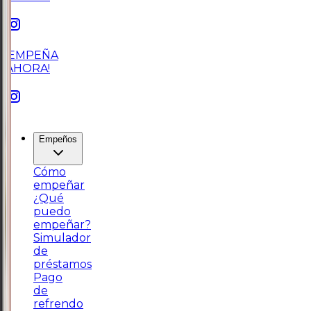
¡EMPEÑA
AHORA!
Empeños
Cómo
empeñar
¿Qué
puedo
empeñar?
Simulador
de
préstamos
Pago
de
refrendo