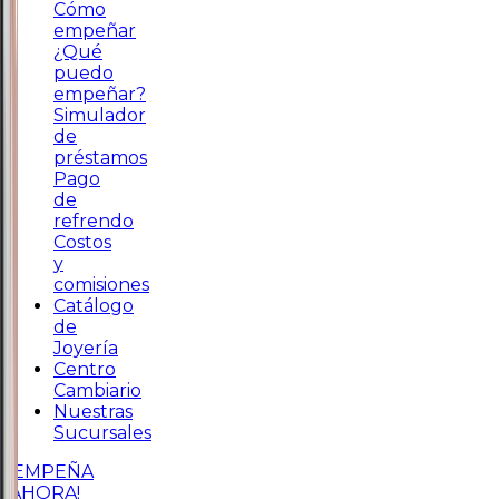
Cómo
empeñar
¿Qué
puedo
empeñar?
Simulador
de
préstamos
Pago
de
refrendo
Costos
y
comisiones
Catálogo
de
Joyería
Centro
Cambiario
Nuestras
Sucursales
¡EMPEÑA
AHORA!