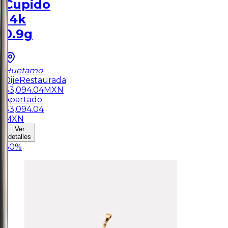
Cupido
14k
0.9g
Huetamo
Dije
Restaurada
$
3,094.04
MXN
Apartado:
$
3,094.04
MXN
Ver
detalles
30
%