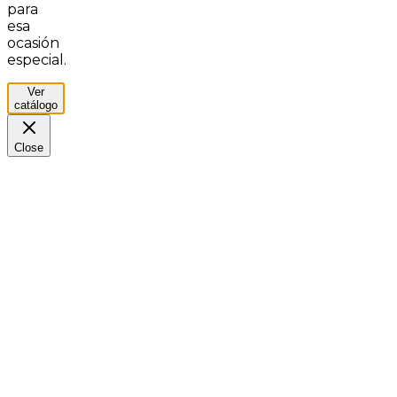
para
esa
ocasión
especial.
Ver
catálogo
Close