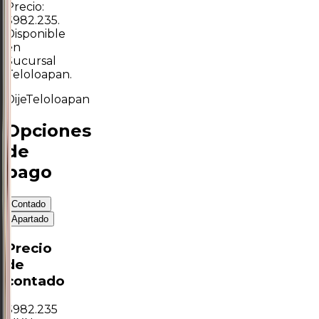
Precio:
$982.235.
Disponible
en
Sucursal
Teloloapan.
Dije
Teloloapan
Opciones
de
pago
Contado
Apartado
Precio
de
contado
$
982.235