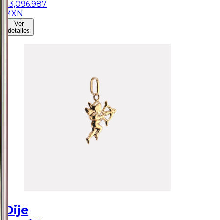
$
3,096.987
MXN
Ver
detalles
Dije