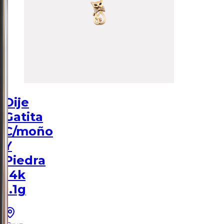
Dije
Gatita
C/moño
Y
Piedra
14k
1.1g