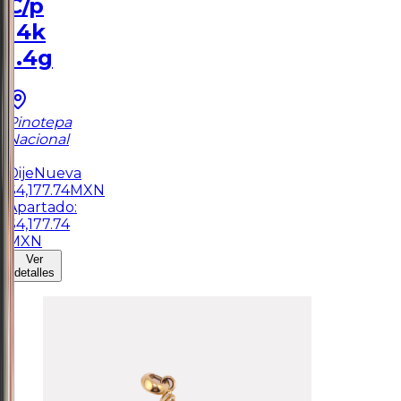
C/p
14k
1.4g
Pinotepa
Nacional
1
Dije
Nueva
$
4,177.74
MXN
Apartado:
$
4,177.74
MXN
Ver
detalles