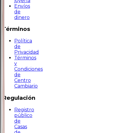
joyería
Envíos
de
dinero
Términos
Política
de
Privacidad
Términos
y
Condiciones
de
Centro
Cambiario
Regulación
Registro
público
de
Casas
de