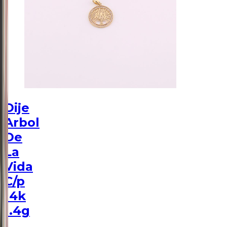
Dije
Arbol
De
La
Vida
C/p
14k
1.4g