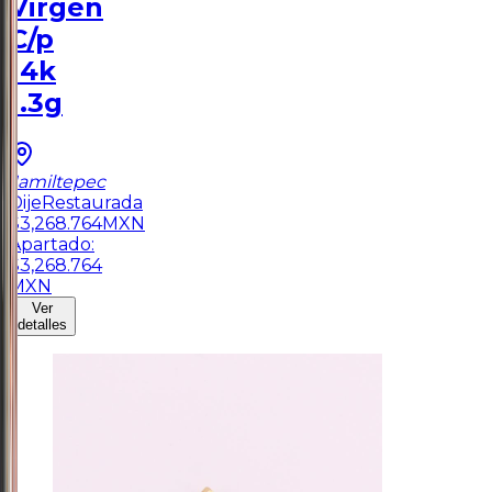
Virgen
C/p
14k
1.3g
Jamiltepec
Dije
Restaurada
$
3,268.764
MXN
Apartado:
$
3,268.764
MXN
Ver
detalles