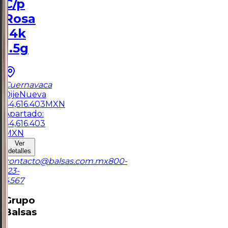
C/p
Rosa
14k
1.5g
Cuernavaca
Dije
Nueva
$
4,616.403
MXN
Apartado:
$
4,616.403
MXN
Ver
detalles
contacto@balsas.com.mx
800-
123-
4567
Grupo
Balsas