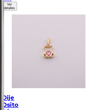
Ver
detalles
Dije
Osito