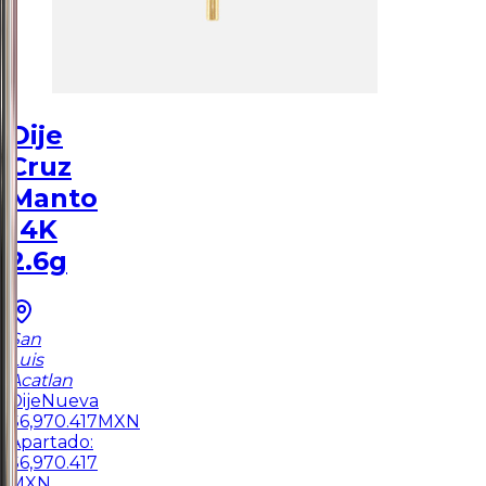
Dije
Cruz
Manto
14K
2.6g
San
Luis
Acatlan
Dije
Nueva
$
6,970.417
MXN
Apartado:
$
6,970.417
MXN