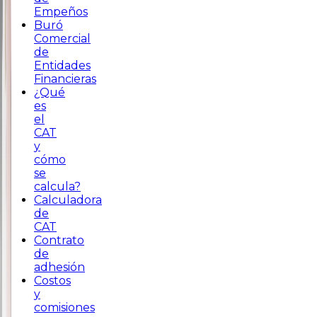
Empeños
Buró
Comercial
de
Entidades
Financieras
¿Qué
es
el
CAT
y
cómo
se
calcula?
Calculadora
de
CAT
Contrato
de
adhesión
Costos
y
comisiones