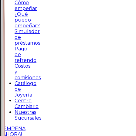
Cómo
empeñar
¿Qué
puedo
empeñar?
Simulador
de
préstamos
Pago
de
refrendo
Costos
y
comisiones
Catálogo
de
Joyería
Centro
Cambiario
Nuestras
Sucursales
¡EMPEÑA
AHORA!