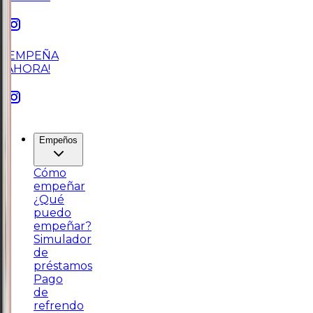
¡EMPEÑA
AHORA!
Empeños
Cómo
empeñar
¿Qué
puedo
empeñar?
Simulador
de
préstamos
Pago
de
refrendo