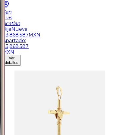
San
Luis
Acatlan
Dije
Nueva
$
3,868.587
MXN
Apartado:
$
3,868.587
MXN
Ver
detalles