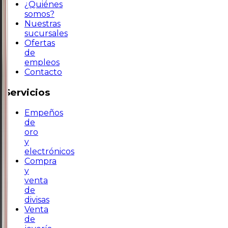
¿Quiénes
somos?
Nuestras
sucursales
Ofertas
de
empleos
Contacto
Servicios
Empeños
de
oro
y
electrónicos
Compra
y
venta
de
divisas
Venta
de