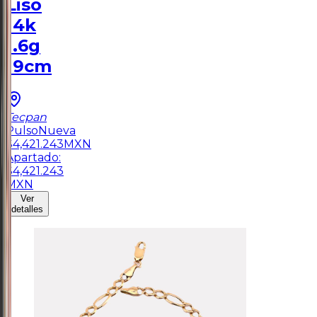
Liso
14k
1.6g
19cm
Tecpan
Pulso
Nueva
$
4,421.243
MXN
Apartado:
$
4,421.243
MXN
Ver
detalles