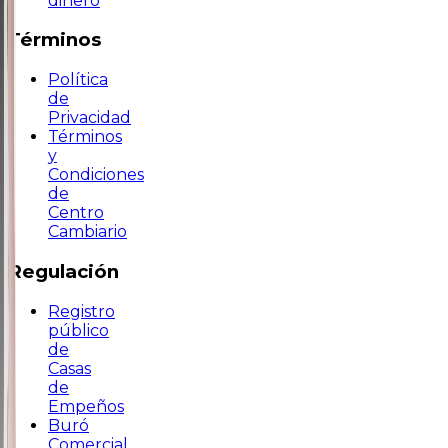
dinero
Términos
Política
de
Privacidad
Términos
y
Condiciones
de
Centro
Cambiario
Regulación
Registro
público
de
Casas
de
Empeños
Buró
Comercial