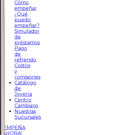
Cómo
empeñar
¿Qué
puedo
empeñar?
Simulador
de
préstamos
Pago
de
refrendo
Costos
y
comisiones
Catálogo
de
Joyería
Centro
Cambiario
Nuestras
Sucursales
¡EMPEÑA
AHORA!