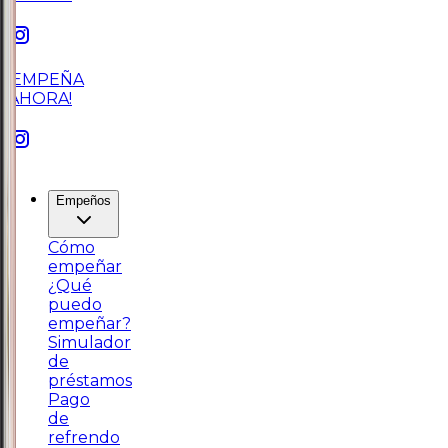
¡EMPEÑA
AHORA!
Empeños
Cómo
empeñar
¿Qué
puedo
empeñar?
Simulador
de
préstamos
Pago
de
refrendo