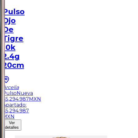
Pulso
Ojo
De
Tigre
10k
2.4g
20cm
Arcelia
Pulso
Nueva
$
5,294.987
MXN
Apartado:
$
5,294.987
MXN
Ver
detalles