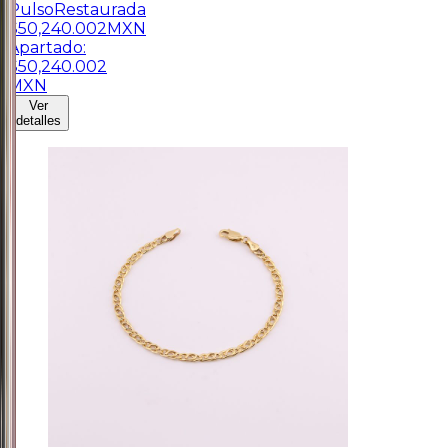
Pulso
Restaurada
$
50,240.002
MXN
Apartado:
$
50,240.002
MXN
Ver
detalles