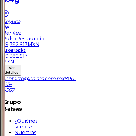
Coyuca
de
Benítez
Pulso
Restaurada
$
9,382.917
MXN
Apartado:
$
9,382.917
MXN
Ver
detalles
contacto@balsas.com.mx
800-
123-
4567
Grupo
Balsas
¿Quiénes
somos?
Nuestras