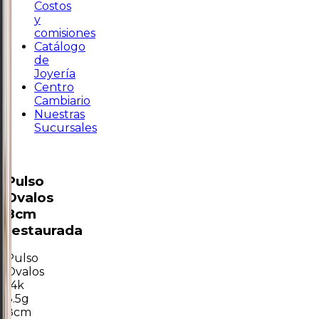
Costos
y
comisiones
Catálogo
de
Joyería
Centro
Cambiario
Nuestras
Sucursales
Pulso
Ovalos
8cm
restaurada
Pulso
Ovalos
14k
3.5g
8cm