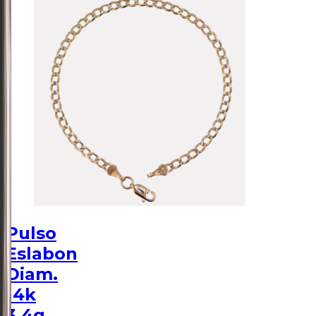
Pulso
Eslabon
Diam.
14k
3.4g