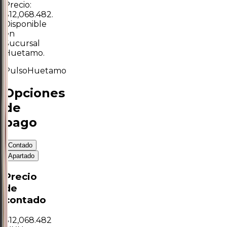
Precio:
$12,068.482.
Disponible
en
Sucursal
Huetamo.
Pulso
Huetamo
Opciones
de
pago
Contado
Apartado
Precio
de
contado
$
12,068.482