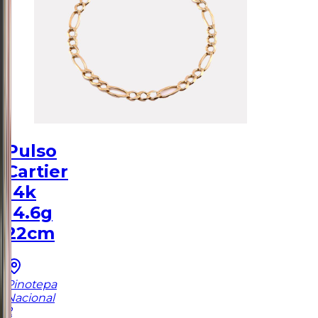
Pulso
Cartier
14k
14.6g
22cm
Pinotepa
Nacional
2