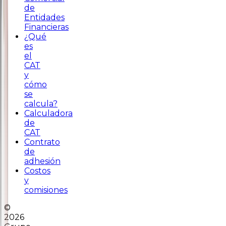
de
Entidades
Financieras
¿Qué
es
el
CAT
y
cómo
se
calcula?
Calculadora
de
CAT
Contrato
de
adhesión
Costos
y
comisiones
©
2026