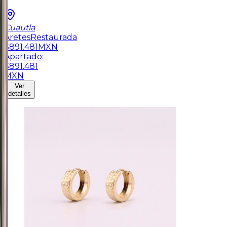
Cuautla
Aretes
Restaurada
$
891.481
MXN
Apartado:
$
891.481
MXN
Ver
detalles