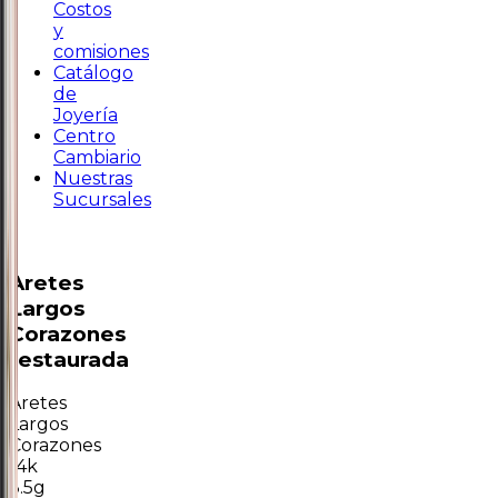
Costos
y
comisiones
Catálogo
de
Joyería
Centro
Cambiario
Nuestras
Sucursales
Aretes
Largos
Corazones
restaurada
Aretes
Largos
Corazones
14k
3.5g