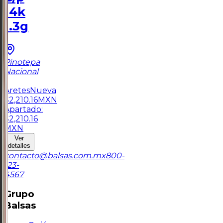
14k
1.3g
Pinotepa
Nacional
1
Aretes
Nueva
$
2,210.16
MXN
Apartado:
$
2,210.16
MXN
Ver
detalles
contacto@balsas.com.mx
800-
123-
4567
Grupo
Balsas