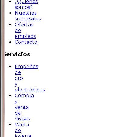
¿Quiénes
somos?
Nuestras
sucursales
Ofertas
de
empleos
Contacto
Servicios
Empeños
de
oro
y
electrónicos
Compra
y
venta
de
divisas
Venta
de
joyería