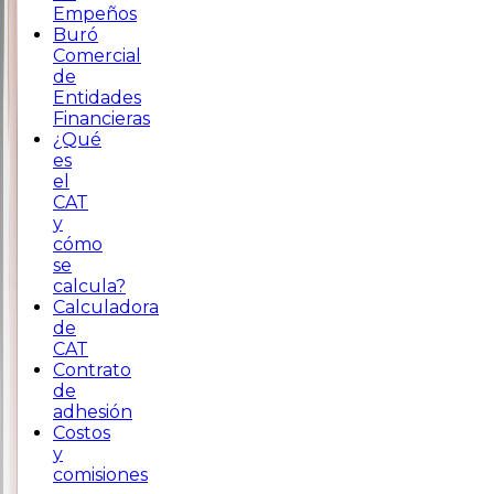
Empeños
Buró
Comercial
de
Entidades
Financieras
¿Qué
es
el
CAT
y
cómo
se
calcula?
Calculadora
de
CAT
Contrato
de
adhesión
Costos
y
comisiones