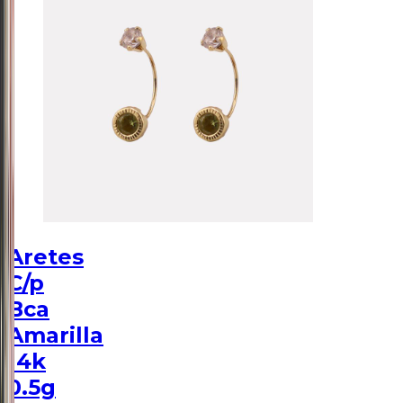
Aretes
C/p
Bca
Amarilla
14k
0.5g