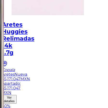
Aretes
Huggies
Relimadas
14k
1.7g
Copala
Aretes
Nueva
$
5,171.047
MXN
Apartado:
$
5,171.047
MXN
Ver
detalles
30
%