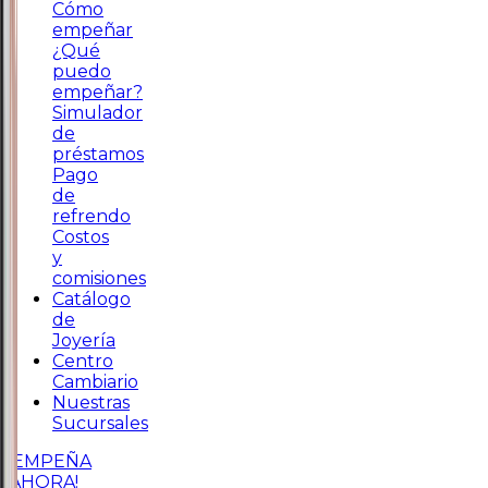
Cómo
empeñar
¿Qué
puedo
empeñar?
Simulador
de
préstamos
Pago
de
refrendo
Costos
y
comisiones
Catálogo
de
Joyería
Centro
Cambiario
Nuestras
Sucursales
¡EMPEÑA
AHORA!