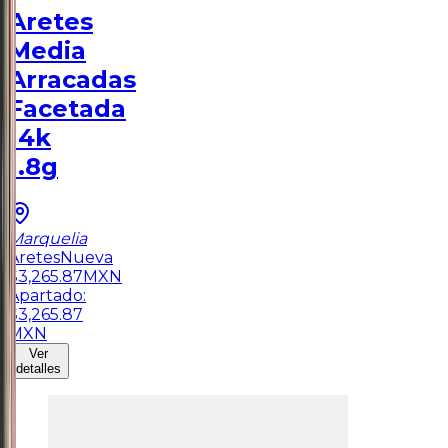
Aretes
Media
Arracadas
Facetada
14k
1.8g
Marquelia
Aretes
Nueva
$
3,265.87
MXN
Apartado:
$
3,265.87
MXN
Ver
detalles