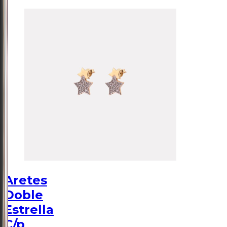
Aretes
Doble
Estrella
C/p