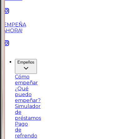
¡EMPEÑA
AHORA!
Empeños
Cómo
empeñar
¿Qué
puedo
empeñar?
Simulador
de
préstamos
Pago
de
refrendo