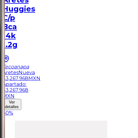
Huggies
C/p
Bca
14k
1.2g
Tecoanapa
Aretes
Nueva
$
3,267.968
MXN
Apartado:
$
3,267.968
MXN
Ver
detalles
30
%