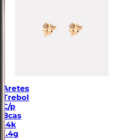
Aretes
Trebol
C/p
Bcas
14k
1.4g