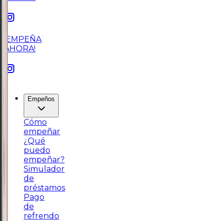
¡EMPEÑA
AHORA!
Empeños
Cómo
empeñar
¿Qué
puedo
empeñar?
Simulador
de
préstamos
Pago
de
refrendo