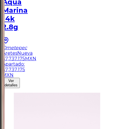
Aqua
Marina
14k
2.8g
Ometepec
Aretes
Nueva
$
7,737.175
MXN
Apartado:
$
7,737.175
MXN
Ver
detalles