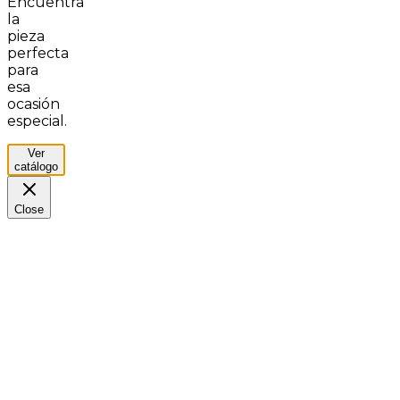
Encuentra
la
pieza
perfecta
para
esa
ocasión
especial.
Ver
catálogo
Close