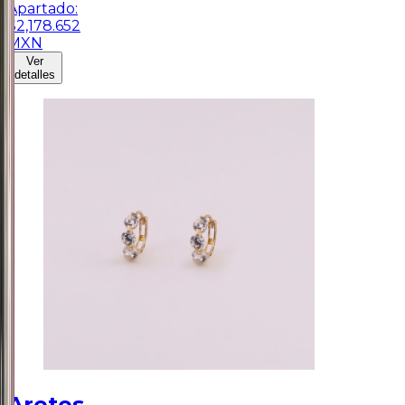
Apartado:
$
2,178.652
MXN
Ver
detalles
Aretes