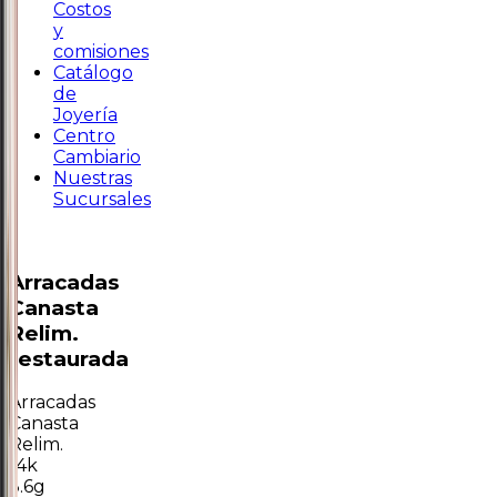
Costos
y
comisiones
Catálogo
de
Joyería
Centro
Cambiario
Nuestras
Sucursales
Arracadas
Canasta
Relim.
restaurada
Arracadas
Canasta
Relim.
14k
3.6g