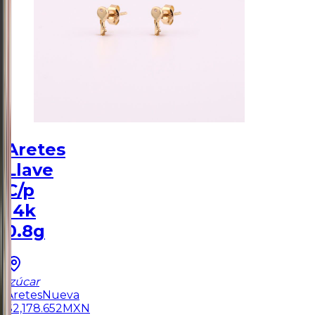
Aretes
Llave
C/p
14k
0.8g
Izúcar
Aretes
Nueva
$
2,178.652
MXN