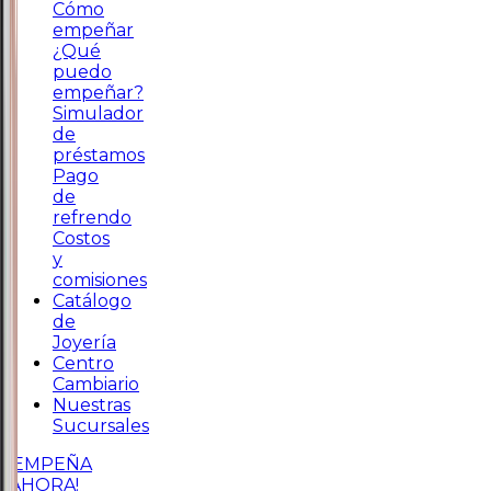
Cómo
empeñar
¿Qué
puedo
empeñar?
Simulador
de
préstamos
Pago
de
refrendo
Costos
y
comisiones
Catálogo
de
Joyería
Centro
Cambiario
Nuestras
Sucursales
¡EMPEÑA
AHORA!