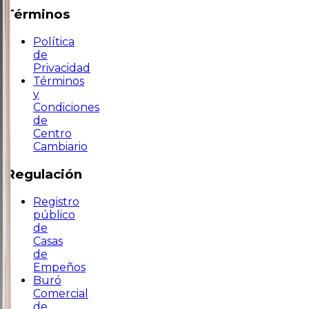
Términos
Política
de
Privacidad
Términos
y
Condiciones
de
Centro
Cambiario
Regulación
Registro
público
de
Casas
de
Empeños
Buró
Comercial
de