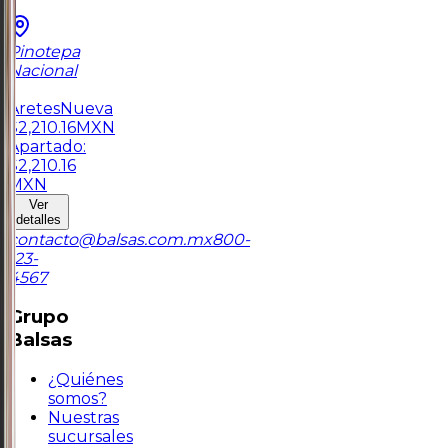
Pinotepa
Nacional
1
Aretes
Nueva
$
2,210.16
MXN
Apartado:
$
2,210.16
MXN
Ver
detalles
contacto@balsas.com.mx
800-
123-
4567
Grupo
Balsas
¿Quiénes
somos?
Nuestras
sucursales