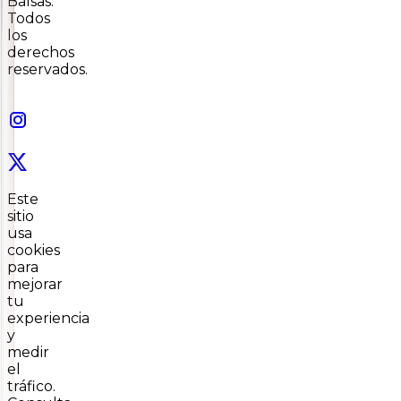
Balsas.
Todos
los
derechos
reservados.
Este
sitio
usa
cookies
para
mejorar
tu
experiencia
y
medir
el
tráfico.