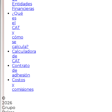
Entidades
Financieras
¿Qué
es
el
CAT
y
cómo
se
calcula?
Calculadora
de
CAT
Contrato
de
adhesión
Costos
y
comisiones
©
2026
Grupo