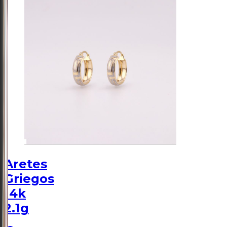
Aretes
Griegos
14k
2.1g