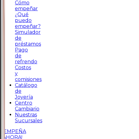
Cómo
empeñar
¿Qué
puedo
empeñar?
Simulador
de
préstamos
Pago
de
refrendo
Costos
y
comisiones
Catálogo
de
Joyería
Centro
Cambiario
Nuestras
Sucursales
¡EMPEÑA
AHORA!