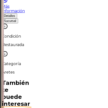
Más
información
Detalles
Sucursal
Condición
Restaurada
Categoría
Aretes
También
te
puede
interesar