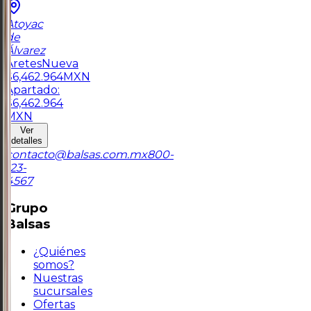
Atoyac
de
Álvarez
Aretes
Nueva
$
6,462.964
MXN
Apartado:
$
6,462.964
MXN
Ver
detalles
contacto@balsas.com.mx
800-
123-
4567
Grupo
Balsas
¿Quiénes
somos?
Nuestras
sucursales
Ofertas