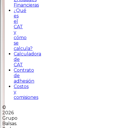
Financieras
¿Qué
es
el
CAT
y
cómo
se
calcula?
Calculadora
de
CAT
Contrato
de
adhesión
Costos
y
comisiones
©
2026
Grupo
Balsas.