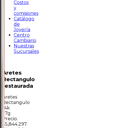
Costos
y
comisiones
Catálogo
de
Joyería
Centro
Cambiario
Nuestras
Sucursales
Aretes
Rectangulo
restaurada
Aretes
Rectangulo
14k
1.7g
Precio:
$5,844.297.