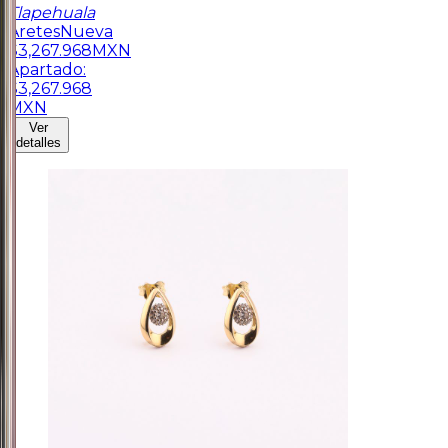
Tlapehuala
Aretes
Nueva
$
3,267.968
MXN
Apartado:
$
3,267.968
MXN
Ver
detalles