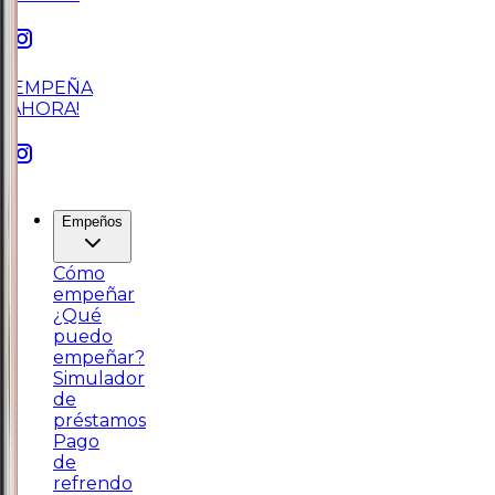
¡EMPEÑA
AHORA!
Empeños
Cómo
empeñar
¿Qué
puedo
empeñar?
Simulador
de
préstamos
Pago
de
refrendo