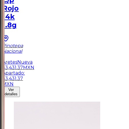
Rojo
14k
1.8g
Pinotepa
Nacional
1
Aretes
Nueva
$
3,431.37
MXN
Apartado:
$
3,431.37
MXN
Ver
detalles