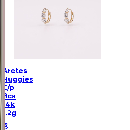
Aretes
Huggies
C/p
Bca
14k
1.2g