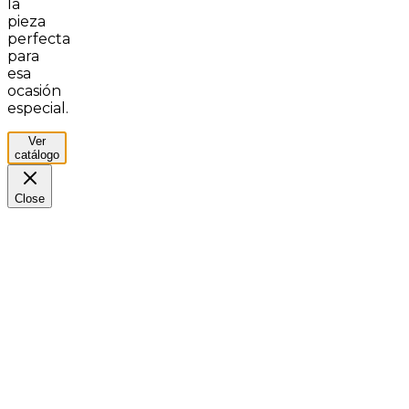
la
pieza
perfecta
para
esa
ocasión
especial.
Ver
catálogo
Close