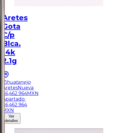
Aretes
Gota
C/p
Blca.
14k
2.1g
Zihuatanejo
Aretes
Nueva
$
6,462.964
MXN
Apartado:
$
6,462.964
MXN
Ver
detalles