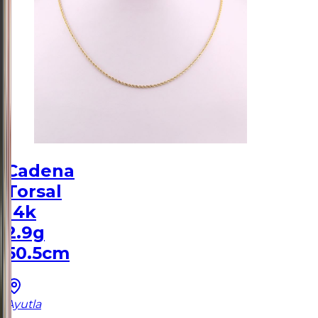
Cadena
Torsal
14k
2.9g
50.5cm
Ayutla
1