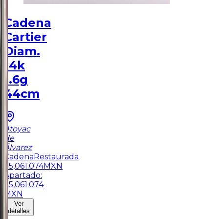
Cadena
Cartier
Diam.
14k
1.6g
44cm
Atoyac
de
Álvarez
Cadena
Restaurada
$
5,061.074
MXN
Apartado:
$
5,061.074
MXN
Ver
detalles