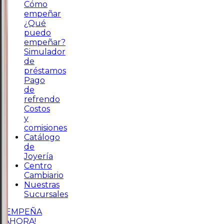
Cómo
empeñar
¿Qué
puedo
empeñar?
Simulador
de
préstamos
Pago
de
refrendo
Costos
y
comisiones
Catálogo
de
Joyería
Centro
Cambiario
Nuestras
Sucursales
¡EMPEÑA
AHORA!