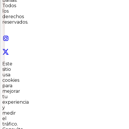
Balsas.
Todos
los
derechos
reservados.
Este
sitio
usa
cookies
para
mejorar
tu
experiencia
y
medir
el
tráfico.