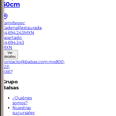
50cm
Jamiltepec
Cadena
Restaurada
$
4,694.243
MXN
Apartado:
$
4,694.243
MXN
Ver
detalles
contacto@balsas.com.mx
800-
123-
4567
Grupo
Balsas
¿Quiénes
somos?
Nuestras
sucursales