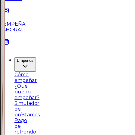
¡EMPEÑA
AHORA!
Empeños
Cómo
empeñar
¿Qué
puedo
empeñar?
Simulador
de
préstamos
Pago
de
refrendo