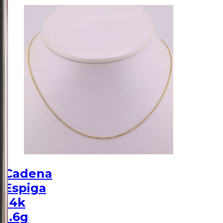
Cadena
Espiga
14k
1.6g