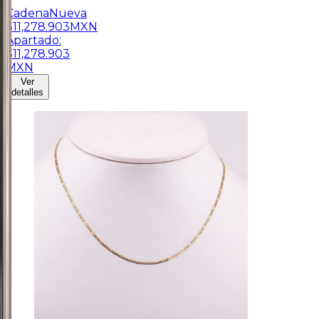
Cadena
Nueva
$
11,278.903
MXN
Apartado:
$
11,278.903
MXN
Ver
detalles