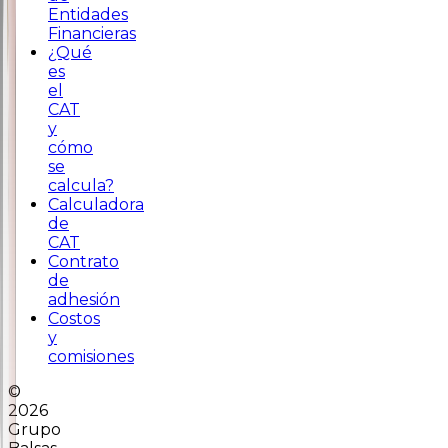
Entidades
Financieras
¿Qué
es
el
CAT
y
cómo
se
calcula?
Calculadora
de
CAT
Contrato
de
adhesión
Costos
y
comisiones
©
2026
Grupo