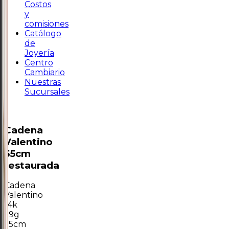
Costos
y
comisiones
Catálogo
de
Joyería
Centro
Cambiario
Nuestras
Sucursales
Cadena
Valentino
55cm
restaurada
Cadena
Valentino
14k
1.9g
55cm