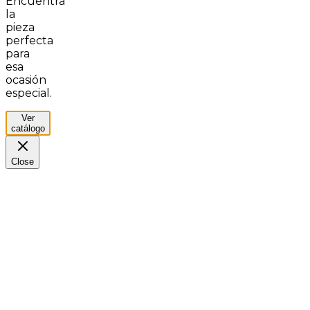
Encuentra
la
pieza
perfecta
para
esa
ocasión
especial.
Ver
catálogo
Close