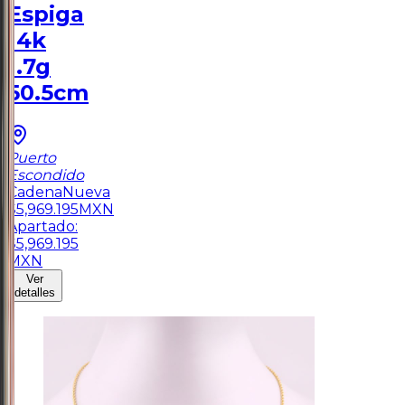
Espiga
14k
1.7g
50.5cm
Puerto
Escondido
Cadena
Nueva
$
5,969.195
MXN
Apartado:
$
5,969.195
MXN
Ver
detalles