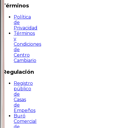
Términos
Política
de
Privacidad
Términos
y
Condiciones
de
Centro
Cambiario
Regulación
Registro
público
de
Casas
de
Empeños
Buró
Comercial
de