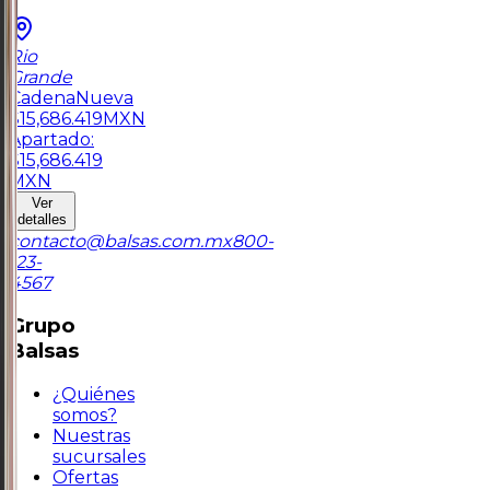
Rio
Grande
Cadena
Nueva
$
15,686.419
MXN
Apartado:
$
15,686.419
MXN
Ver
detalles
contacto@balsas.com.mx
800-
123-
4567
Grupo
Balsas
¿Quiénes
somos?
Nuestras
sucursales
Ofertas