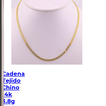
Cadena
Tejido
Chino
14k
3.8g