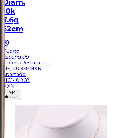
Diam.
10k
7.6g
52cm
Puerto
Escondido
Cadena
Restaurada
$
16,140.968
MXN
Apartado:
$
16,140.968
MXN
Ver
detalles