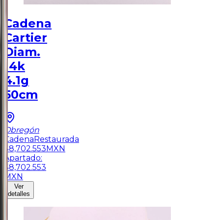
Cadena
Cartier
Diam.
14k
4.1g
50cm
Obregón
Cadena
Restaurada
$
8,702.553
MXN
Apartado:
$
8,702.553
MXN
Ver
detalles