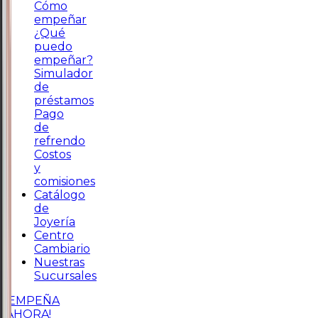
Cómo
empeñar
¿Qué
puedo
empeñar?
Simulador
de
préstamos
Pago
de
refrendo
Costos
y
comisiones
Catálogo
de
Joyería
Centro
Cambiario
Nuestras
Sucursales
¡EMPEÑA
AHORA!