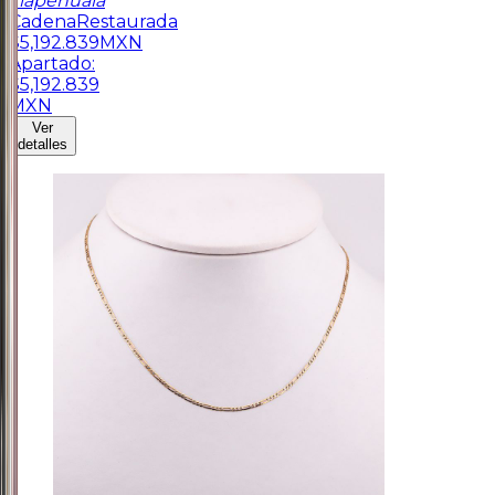
Tlapehuala
Cadena
Restaurada
$
5,192.839
MXN
Apartado:
$
5,192.839
MXN
Ver
detalles