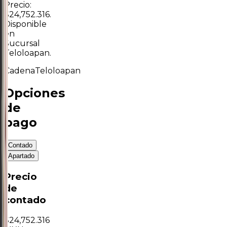
Precio:
$24,752.316.
Disponible
en
Sucursal
Teloloapan.
Cadena
Teloloapan
Opciones
de
pago
Contado
Apartado
Precio
de
contado
$
24,752.316