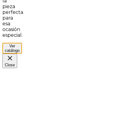
la
pieza
perfecta
para
esa
ocasión
especial.
Ver
catálogo
Close