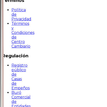
Términos
Política
de
Privacidad
Términos
y
Condiciones
de
Centro
Cambiario
Regulación
Registro
público
de
Casas
de
Empeños
Buró
Comercial
de
Entidades