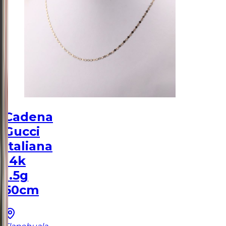
Cadena
Gucci
Italiana
14k
1.5g
50cm