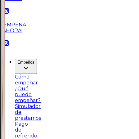
¡EMPEÑA
AHORA!
Empeños
Cómo
empeñar
¿Qué
puedo
empeñar?
Simulador
de
préstamos
Pago
de
refrendo