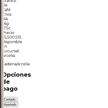
Granito
De
Café
Tnos
14k
1.6g
17.5c
Precio:
$5,500.515.
Disponible
en
Sucursal
Arcelia.
Cadena
Arcelia
Opciones
de
pago
Contado
Apartado