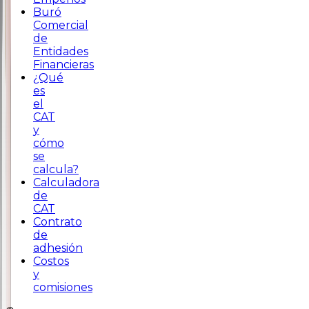
Buró
Comercial
de
Entidades
Financieras
¿Qué
es
el
CAT
y
cómo
se
calcula?
Calculadora
de
CAT
Contrato
de
adhesión
Costos
y
comisiones