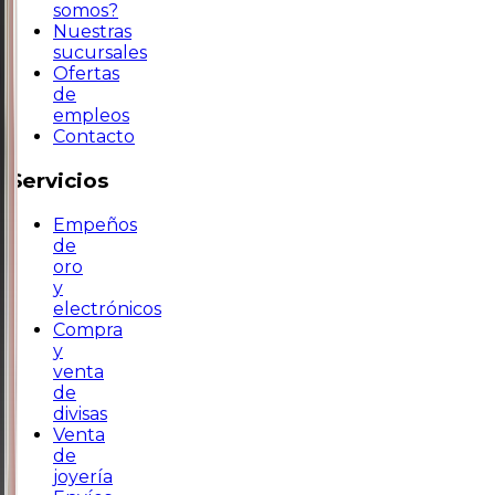
somos?
Nuestras
sucursales
Ofertas
de
empleos
Contacto
Servicios
Empeños
de
oro
y
electrónicos
Compra
y
venta
de
divisas
Venta
de
joyería