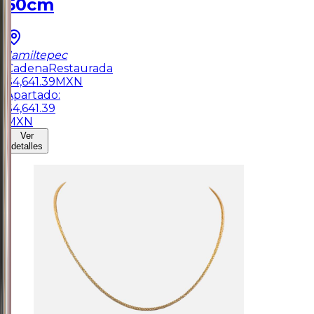
50cm
Jamiltepec
Cadena
Restaurada
$
4,641.39
MXN
Apartado:
$
4,641.39
MXN
Ver
detalles