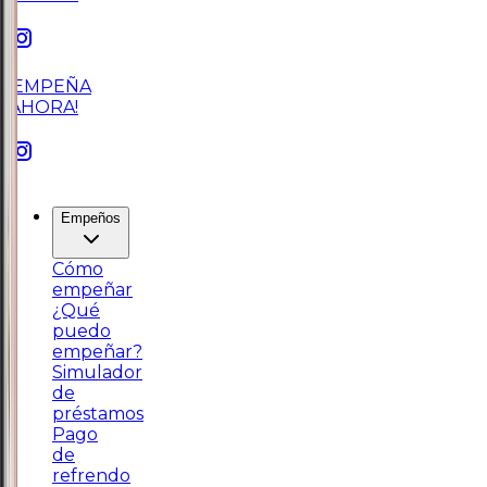
¡EMPEÑA
AHORA!
Empeños
Cómo
empeñar
¿Qué
puedo
empeñar?
Simulador
de
préstamos
Pago
de
refrendo