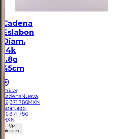
Cadena
Eslabon
Diam.
14k
1.8g
45cm
Izúcar
Cadena
Nueva
$
6,871.786
MXN
Apartado:
$
6,871.786
MXN
Ver
detalles