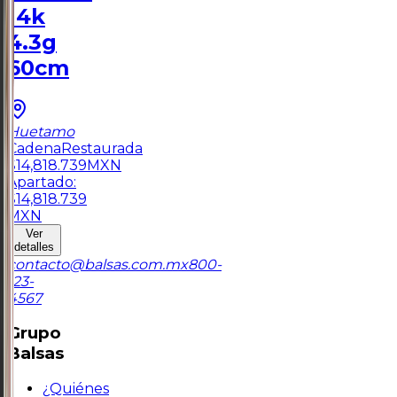
14k
4.3g
60cm
Huetamo
Cadena
Restaurada
$
14,818.739
MXN
Apartado:
$
14,818.739
MXN
Ver
detalles
contacto@balsas.com.mx
800-
123-
4567
Grupo
Balsas
¿Quiénes