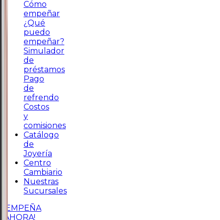
Cómo
empeñar
¿Qué
puedo
empeñar?
Simulador
de
préstamos
Pago
de
refrendo
Costos
y
comisiones
Catálogo
de
Joyería
Centro
Cambiario
Nuestras
Sucursales
¡EMPEÑA
AHORA!