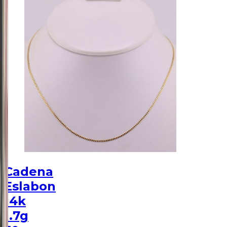
Cadena
Eslabon
14k
1.7g