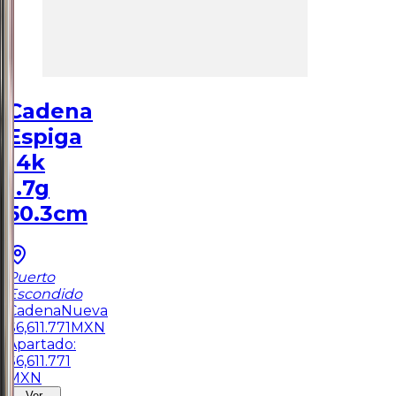
Cadena
Espiga
14k
1.7g
50.3cm
Puerto
Escondido
Cadena
Nueva
$
6,611.771
MXN
Apartado:
$
6,611.771
MXN
Ver