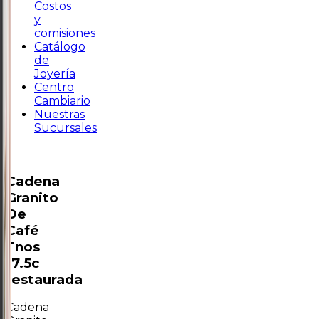
Costos
y
comisiones
Catálogo
de
Joyería
Centro
Cambiario
Nuestras
Sucursales
Cadena
Granito
De
Café
Tnos
17.5c
restaurada
Cadena