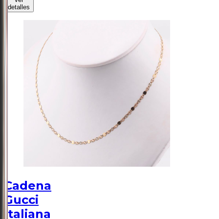
detalles
Cadena
Gucci
Italiana