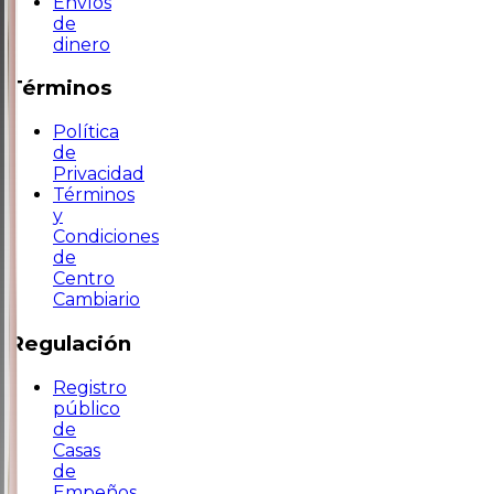
Envíos
de
dinero
Términos
Política
de
Privacidad
Términos
y
Condiciones
de
Centro
Cambiario
Regulación
Registro
público
de
Casas
de
Empeños