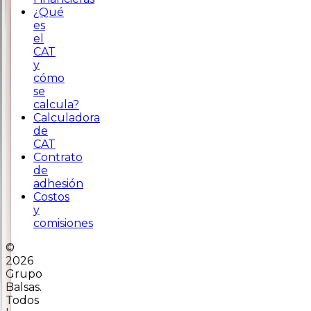
¿Qué
es
el
CAT
y
cómo
se
calcula?
Calculadora
de
CAT
Contrato
de
adhesión
Costos
y
comisiones
©
2026
Grupo
Balsas.
Todos