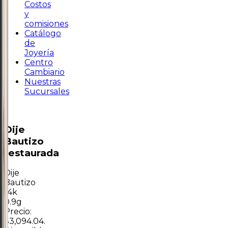
Costos
y
comisiones
Catálogo
de
Joyería
Centro
Cambiario
Nuestras
Sucursales
Dije
Bautizo
restaurada
Dije
Bautizo
14k
0.9g
Precio:
$3,094.04.