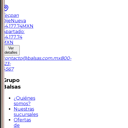
Tecpan
Dije
Nueva
$
4,177.74
MXN
Apartado:
$
4,177.74
MXN
Ver
detalles
contacto@balsas.com.mx
800-
123-
4567
Grupo
Balsas
¿Quiénes
somos?
Nuestras
sucursales
Ofertas
de