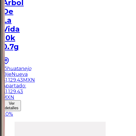
Arbol
De
La
Vida
10k
0.7g
Zihuatanejo
Dije
Nueva
$
1,129.43
MXN
Apartado:
$
1,129.43
MXN
Ver
detalles
20
%