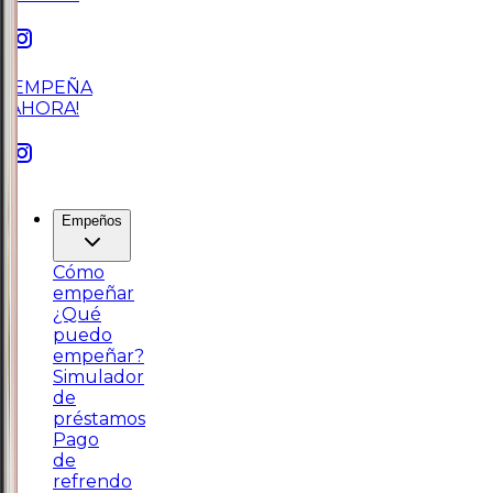
¡EMPEÑA
AHORA!
Empeños
Cómo
empeñar
¿Qué
puedo
empeñar?
Simulador
de
préstamos
Pago
de
refrendo