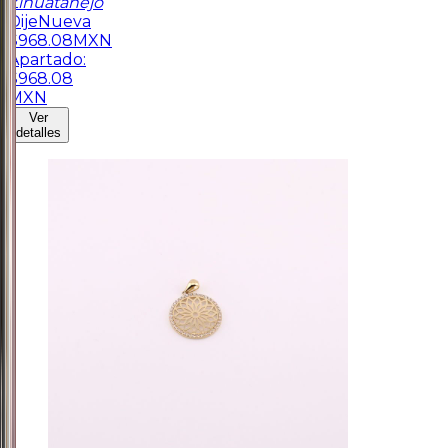
Zihuatanejo
Dije
Nueva
$
968.08
MXN
Apartado:
$
968.08
MXN
Ver
detalles