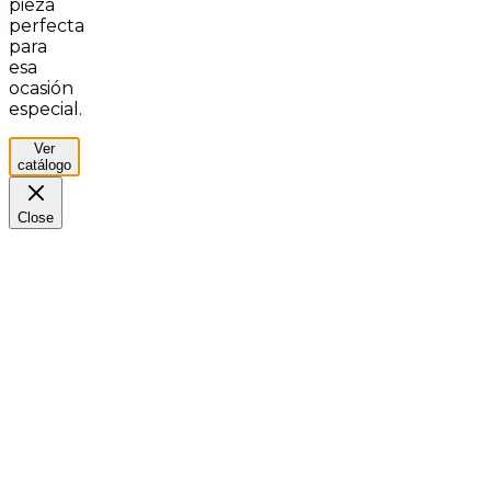
pieza
perfecta
para
esa
ocasión
especial.
Ver
catálogo
Close