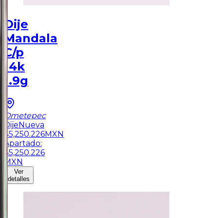
Dije
Mandala
C/p
14k
1.9g
Ometepec
Dije
Nueva
$
5,250.226
MXN
Apartado:
$
5,250.226
MXN
Ver
detalles