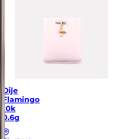
Dije
Flamingo
10k
0.6g