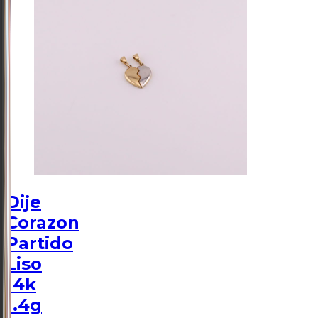
Dije
Corazon
Partido
Liso
14k
1.4g