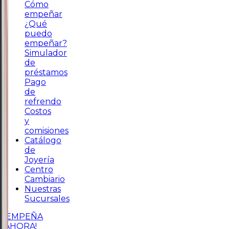
Cómo
empeñar
¿Qué
puedo
empeñar?
Simulador
de
préstamos
Pago
de
refrendo
Costos
y
comisiones
Catálogo
de
Joyería
Centro
Cambiario
Nuestras
Sucursales
¡EMPEÑA
AHORA!