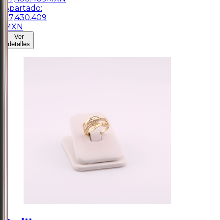
Apartado:
$
7,430.409
MXN
Ver
detalles