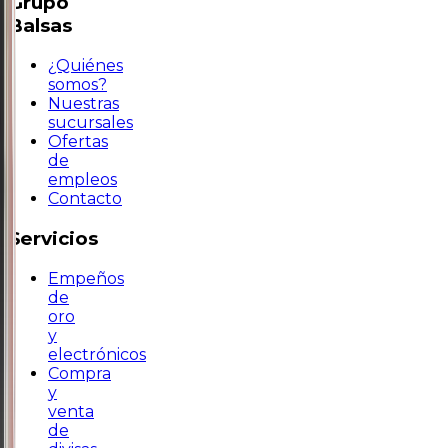
Grupo
Balsas
¿Quiénes
somos?
Nuestras
sucursales
Ofertas
de
empleos
Contacto
Servicios
Empeños
de
oro
y
electrónicos
Compra
y
venta
de