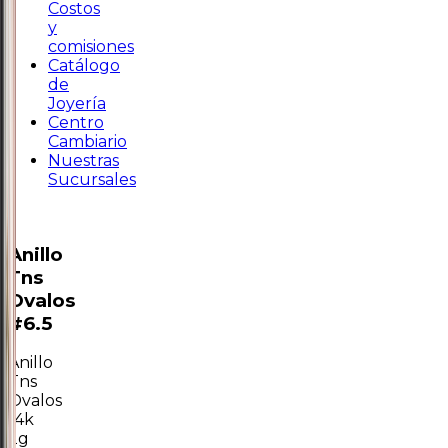
Costos
y
comisiones
Catálogo
de
Joyería
Centro
Cambiario
Nuestras
Sucursales
Anillo
Tns
Ovalos
#6.5
Anillo
Tns
Ovalos
14k
2g