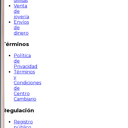
divisas
Venta
de
joyería
Envíos
de
dinero
Términos
Política
de
Privacidad
Términos
y
Condiciones
de
Centro
Cambiario
Regulación
Registro
público