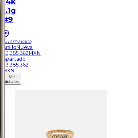
14k
1.1g
#9
Cuernavaca
Anillo
Nueva
$
3,385.362
MXN
Apartado:
$
3,385.362
MXN
Ver
detalles