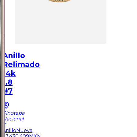
Anillo
Relimado
14k
1.8
#7
Pinotepa
Nacional
2
Anillo
Nueva
$
7,430.409
MXN