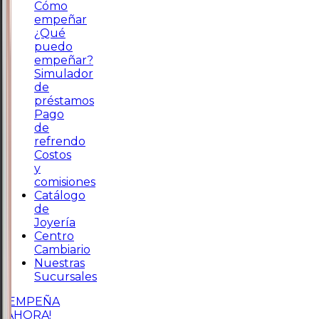
Cómo
empeñar
¿Qué
puedo
empeñar?
Simulador
de
préstamos
Pago
de
refrendo
Costos
y
comisiones
Catálogo
de
Joyería
Centro
Cambiario
Nuestras
Sucursales
¡EMPEÑA
AHORA!