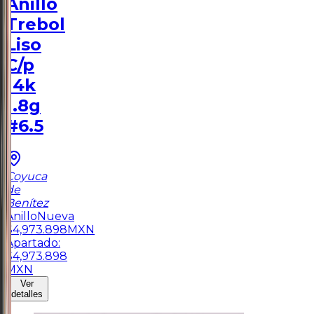
Anillo
Trebol
Liso
C/p
14k
1.8g
#6.5
Coyuca
de
Benítez
Anillo
Nueva
$
4,973.898
MXN
Apartado:
$
4,973.898
MXN
Ver
detalles