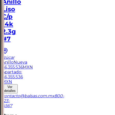
Anillo
Liso
C/p
14k
2.3g
#7
Izúcar
Anillo
Nueva
$
6,355.536
MXN
Apartado:
$
6,355.536
MXN
Ver
detalles
contacto@balsas.com.mx
800-
123-
4567