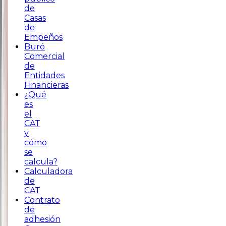
de
Casas
de
Empeños
Buró
Comercial
de
Entidades
Financieras
¿Qué
es
el
CAT
y
cómo
se
calcula?
Calculadora
de
CAT
Contrato
de
adhesión