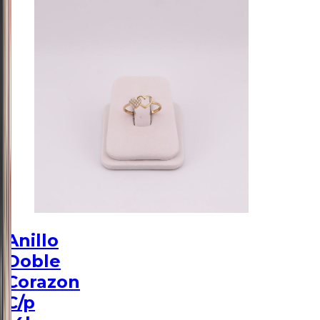
Anillo
Doble
Corazon
C/p