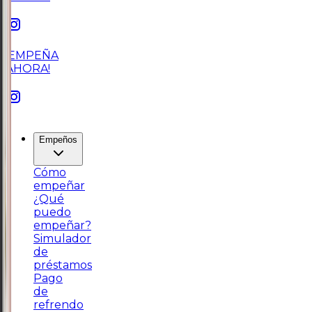
¡EMPEÑA
AHORA!
Empeños
Cómo
empeñar
¿Qué
puedo
empeñar?
Simulador
de
préstamos
Pago
de
refrendo