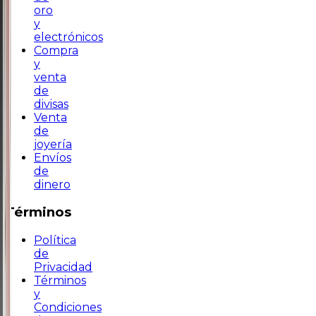
oro
y
electrónicos
Compra
y
venta
de
divisas
Venta
de
joyería
Envíos
de
dinero
Términos
Política
de
Privacidad
Términos
y
Condiciones