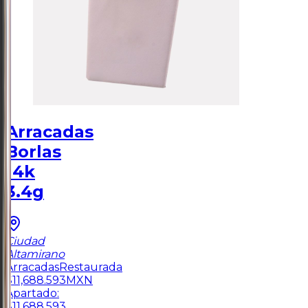
Arracadas
Borlas
14k
3.4g
Ciudad
Altamirano
Arracadas
Restaurada
$
11,688.593
MXN
Apartado:
$
11,688.593