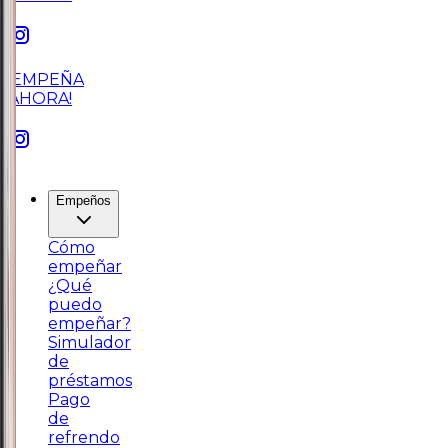
¡EMPEÑA
AHORA!
Empeños
Cómo
empeñar
¿Qué
puedo
empeñar?
Simulador
de
préstamos
Pago
de
refrendo