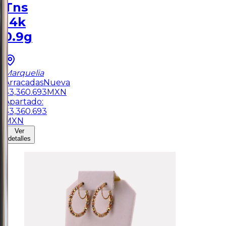
Tns
14k
0.9g
Marquelia
Arracadas
Nueva
$
3,360.693
MXN
Apartado:
$
3,360.693
MXN
Ver
detalles