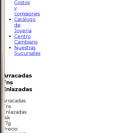
Costos
y
comisiones
Catálogo
de
Joyería
Centro
Cambiario
Nuestras
Sucursales
Arracadas
Tns
Enlazadas
Arracadas
Tns
Enlazadas
14k
1.7g
Precio: