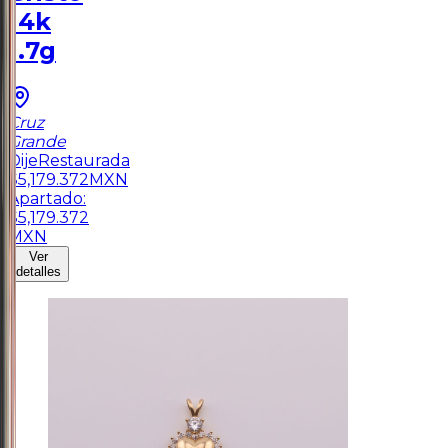
14k
1.7g
Cruz
Grande
Dije
Restaurada
$
5,179.372
MXN
Apartado:
$
5,179.372
MXN
Ver
detalles