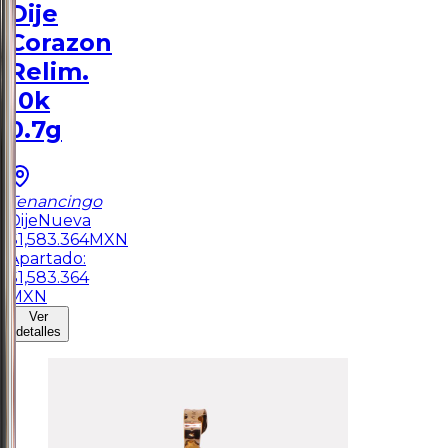
Dije
Corazon
Relim.
10k
0.7g
Tenancingo
Dije
Nueva
$
1,583.364
MXN
Apartado:
$
1,583.364
MXN
Ver
detalles