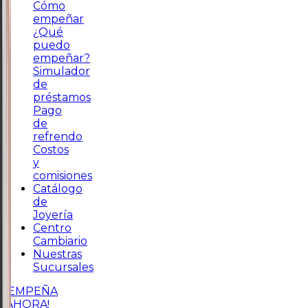
Cómo
empeñar
¿Qué
puedo
empeñar?
Simulador
de
préstamos
Pago
de
refrendo
Costos
y
comisiones
Catálogo
de
Joyería
Centro
Cambiario
Nuestras
Sucursales
¡EMPEÑA
AHORA!