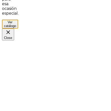
esa
ocasión
especial.
Ver
catálogo
Close