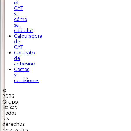
el
CAT
y
cómo
se
calcula?
Calculadora
de
CAT
Contrato
de
adhesión
Costos
y
comisiones
©
2026
Grupo
Balsas.
Todos
los
derechos
reservados.