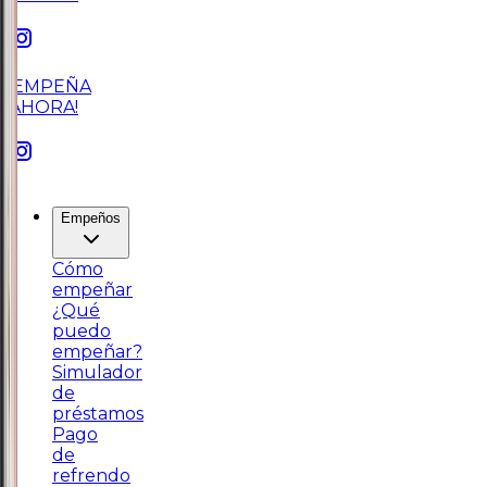
¡EMPEÑA
AHORA!
Empeños
Cómo
empeñar
¿Qué
puedo
empeñar?
Simulador
de
préstamos
Pago
de
refrendo