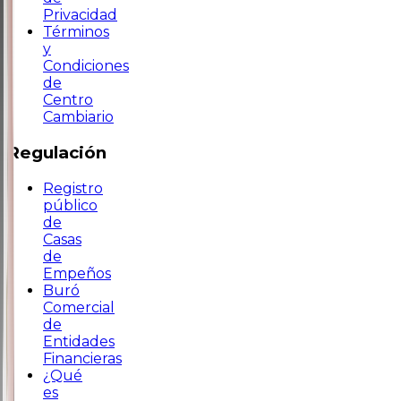
Privacidad
Términos
y
Condiciones
de
Centro
Cambiario
Regulación
Registro
público
de
Casas
de
Empeños
Buró
Comercial
de
Entidades
Financieras
¿Qué
es