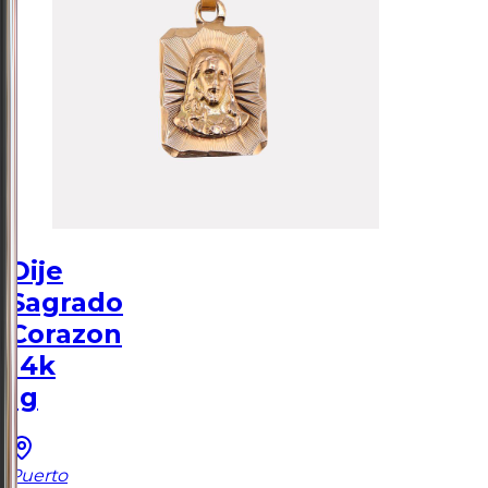
Dije
Sagrado
Corazon
14k
1g
Puerto