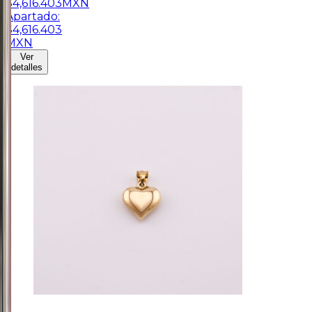
$
4,616.403
MXN
Apartado:
$
4,616.403
MXN
Ver
detalles