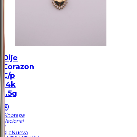
Dije
Corazon
C/p
14k
1.5g
Pinotepa
Nacional
2
Dije
Nueva