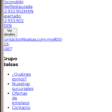
Escondido
Dije
Restaurada
$
2,933.902
MXN
Apartado:
$
2,933.902
MXN
Ver
detalles
contacto@balsas.com.mx
800-
123-
4567
Grupo
Balsas
¿Quiénes
somos?
Nuestras
sucursales
Ofertas
de
empleos
Contacto