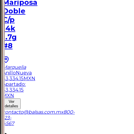
Mariposa
Doble
C/p
14k
1.7g
#8
Marquelia
Anillo
Nueva
$
3,334.15
MXN
Apartado:
$
3,334.15
MXN
Ver
detalles
contacto@balsas.com.mx
800-
123-
4567