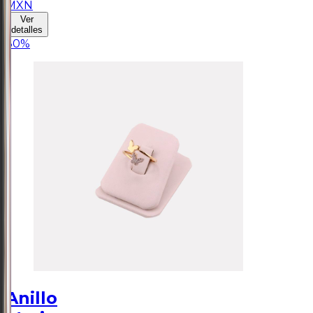
MXN
Ver
detalles
30
%
Anillo