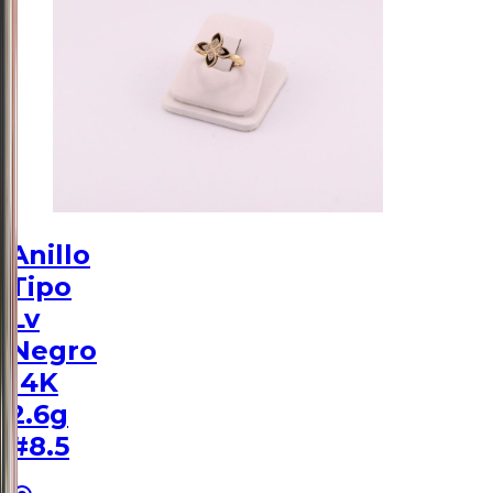
Anillo
Tipo
Lv
Negro
14K
2.6g
#8.5