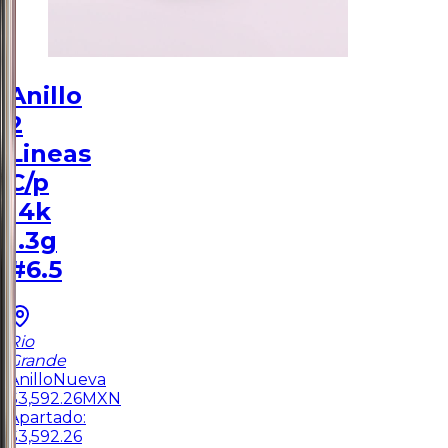
Anillo
2
Lineas
C/p
14k
1.3g
#6.5
Rio
Grande
Anillo
Nueva
$
3,592.26
MXN
Apartado:
$
3,592.26