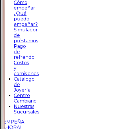
Cómo
empeñar
¿Qué
puedo
empeñar?
Simulador
de
préstamos
Pago
de
refrendo
Costos
y
comisiones
Catálogo
de
Joyería
Centro
Cambiario
Nuestras
Sucursales
¡EMPEÑA
AHORA!