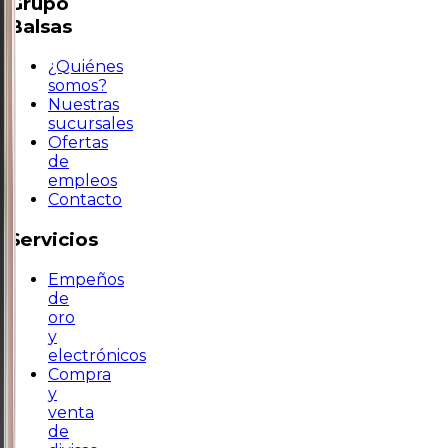
Grupo
Balsas
¿Quiénes
somos?
Nuestras
sucursales
Ofertas
de
empleos
Contacto
Servicios
Empeños
de
oro
y
electrónicos
Compra
y
venta
de