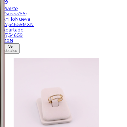
Puerto
Escondido
Anillo
Nueva
$
7,546.59
MXN
Apartado:
$
7,546.59
MXN
Ver
detalles