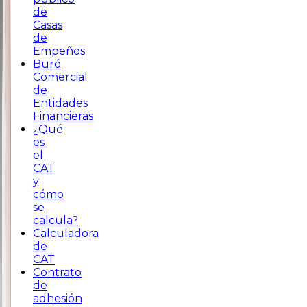
de
Casas
de
Empeños
Buró
Comercial
de
Entidades
Financieras
¿Qué
es
el
CAT
y
cómo
se
calcula?
Calculadora
de
CAT
Contrato
de
adhesión