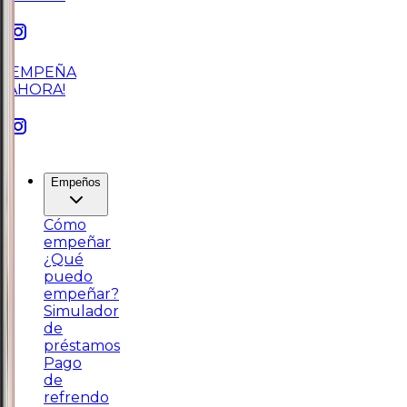
¡EMPEÑA
AHORA!
Empeños
Cómo
empeñar
¿Qué
puedo
empeñar?
Simulador
de
préstamos
Pago
de
refrendo