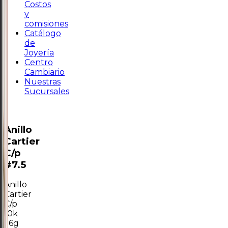
Costos
y
comisiones
Catálogo
de
Joyería
Centro
Cambiario
Nuestras
Sucursales
Anillo
Cartier
C/p
#7.5
Anillo
Cartier
C/p
10k
1.6g