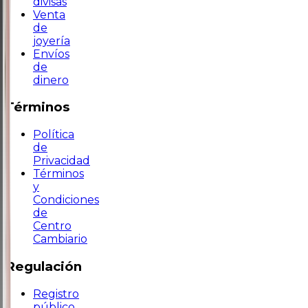
divisas
Venta
de
joyería
Envíos
de
dinero
Términos
Política
de
Privacidad
Términos
y
Condiciones
de
Centro
Cambiario
Regulación
Registro
público