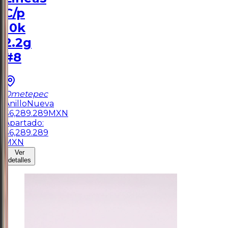
C/p
10k
2.2g
#8
Ometepec
Anillo
Nueva
$
6,289.289
MXN
Apartado:
$
6,289.289
MXN
Ver
detalles