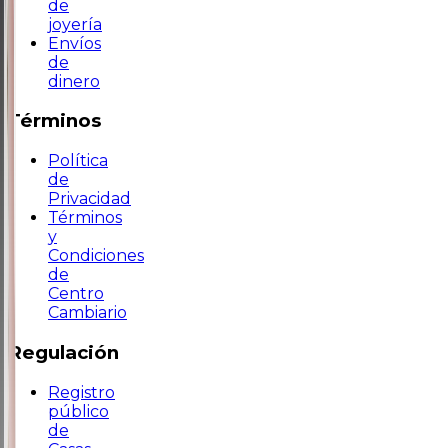
de
joyería
Envíos
de
dinero
Términos
Política
de
Privacidad
Términos
y
Condiciones
de
Centro
Cambiario
Regulación
Registro
público
de