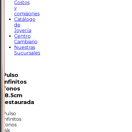
Costos
y
comisiones
Catálogo
de
Joyería
Centro
Cambiario
Nuestras
Sucursales
Pulso
Infinitos
Tonos
18.5cm
restaurada
Pulso
Infinitos
Tonos
14k