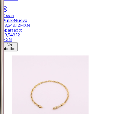
Taxco
Pulso
Nueva
$
9,549.12
MXN
Apartado:
$
9,549.12
MXN
Ver
detalles