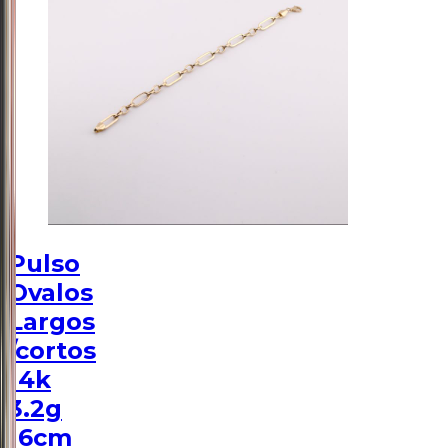
Pulso
Ovalos
Largos
/cortos
14k
3.2g
16cm