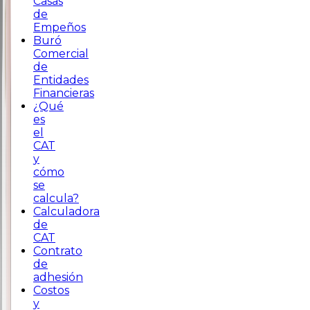
Casas
de
Empeños
Buró
Comercial
de
Entidades
Financieras
¿Qué
es
el
CAT
y
cómo
se
calcula?
Calculadora
de
CAT
Contrato
de
adhesión
Costos
y