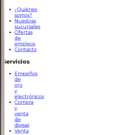
¿Quiénes
somos?
Nuestras
sucursales
Ofertas
de
empleos
Contacto
Servicios
Empeños
de
oro
y
electrónicos
Compra
y
venta
de
divisas
Venta