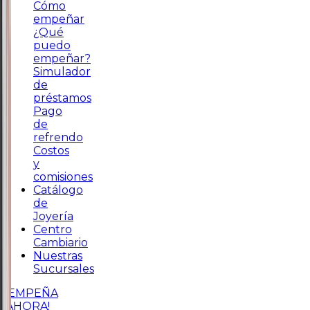
Cómo
empeñar
¿Qué
puedo
empeñar?
Simulador
de
préstamos
Pago
de
refrendo
Costos
y
comisiones
Catálogo
de
Joyería
Centro
Cambiario
Nuestras
Sucursales
¡EMPEÑA
AHORA!