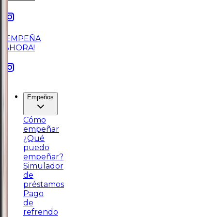
¡EMPEÑA
AHORA!
Empeños
Cómo
empeñar
¿Qué
puedo
empeñar?
Simulador
de
préstamos
Pago
de
refrendo