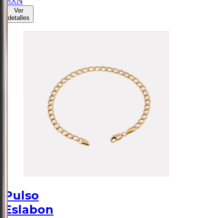
MXN
Ver
detalles
Pulso
Eslabon