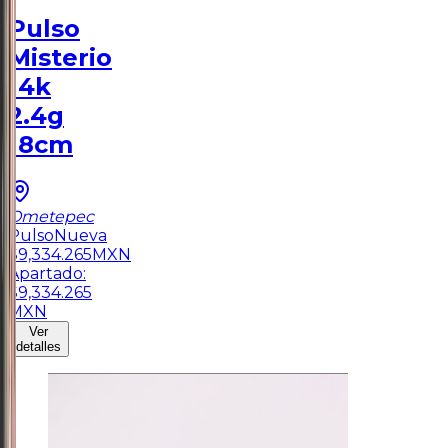
Pulso
Misterio
14k
2.4g
18cm
Ometepec
Pulso
Nueva
$
9,334.265
MXN
Apartado:
$
9,334.265
MXN
Ver
detalles