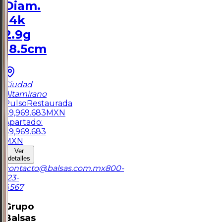
Diam.
14k
2.9g
18.5cm
Ciudad
Altamirano
Pulso
Restaurada
$
9,969.683
MXN
Apartado:
$
9,969.683
MXN
Ver
detalles
contacto@balsas.com.mx
800-
123-
4567
Grupo
Balsas