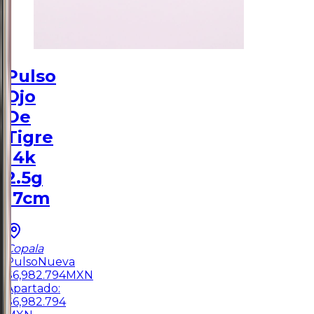
Pulso
Ojo
De
Tigre
14k
2.5g
17cm
Copala
Pulso
Nueva
$
6,982.794
MXN
Apartado:
$
6,982.794