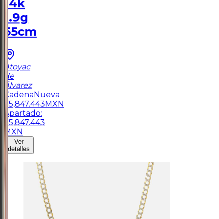
14k
1.9g
55cm
Atoyac
de
Álvarez
Cadena
Nueva
$
5,847.443
MXN
Apartado:
$
5,847.443
MXN
Ver
detalles