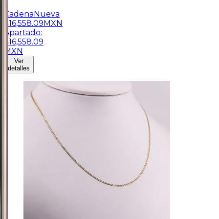
1
Cadena
Nueva
$
16,558.09
MXN
Apartado:
$
16,558.09
MXN
Ver
detalles