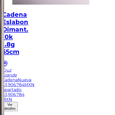
Cadena
Eslabon
Dimant.
10k
1.8g
55cm
Cruz
Grande
Cadena
Nueva
$
3,906.784
MXN
Apartado:
$
3,906.784
MXN
Ver
detalles