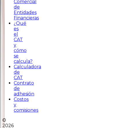
Comercial
de
Entidades
Financieras
¿Qué
es
el
CAT
y
cómo
se
calcula?
Calculadora
de
CAT
Contrato
de
adhesión
Costos
y
comisiones
©
2026