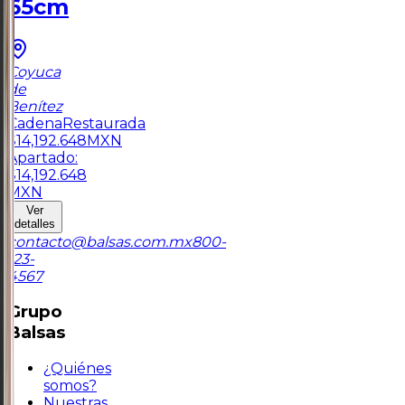
65cm
Coyuca
de
Benítez
Cadena
Restaurada
$
14,192.648
MXN
Apartado:
$
14,192.648
MXN
Ver
detalles
contacto@balsas.com.mx
800-
123-
4567
Grupo
Balsas
¿Quiénes
somos?
Nuestras