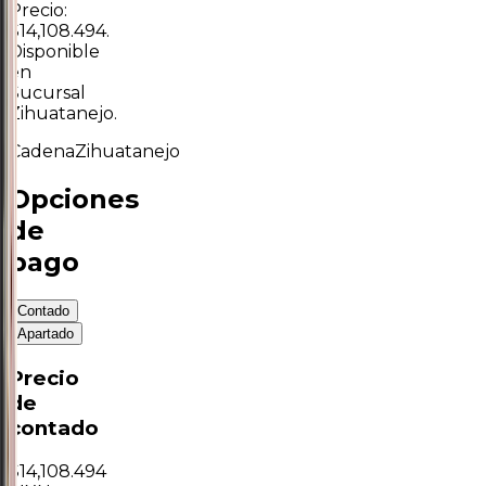
Precio:
$14,108.494.
Disponible
en
Sucursal
Zihuatanejo.
Cadena
Zihuatanejo
Opciones
de
pago
Contado
Apartado
Precio
de
contado
$
14,108.494