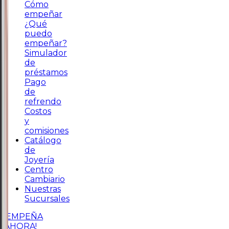
Cómo
empeñar
¿Qué
puedo
empeñar?
Simulador
de
préstamos
Pago
de
refrendo
Costos
y
comisiones
Catálogo
de
Joyería
Centro
Cambiario
Nuestras
Sucursales
¡EMPEÑA
AHORA!