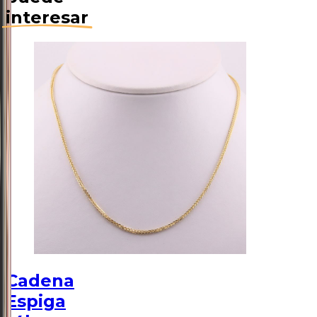
interesar
Cadena
Espiga