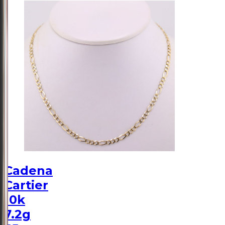
Cadena
Cartier
10k
7.2g