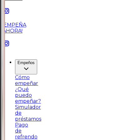
¡EMPEÑA
AHORA!
Empeños
Cómo
empeñar
¿Qué
puedo
empeñar?
Simulador
de
préstamos
Pago
de
refrendo