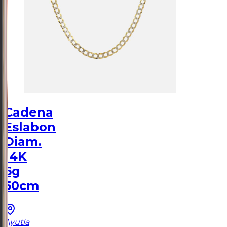
Cadena
Eslabon
Diam.
14K
6g
50cm
Ayutla