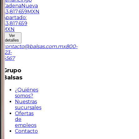
Cadena
Nueva
$
3,817.659
MXN
Apartado:
$
3,817.659
MXN
Ver
detalles
contacto@balsas.com.mx
800-
123-
4567
Grupo
Balsas
¿Quiénes
somos?
Nuestras
sucursales
Ofertas
de
empleos
Contacto