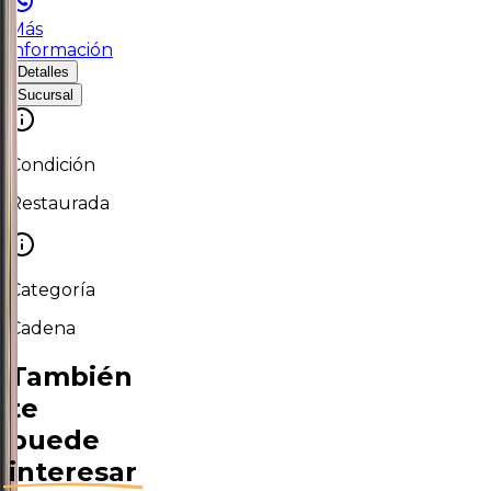
Más
información
Detalles
Sucursal
Condición
Restaurada
Categoría
Cadena
También
te
puede
interesar