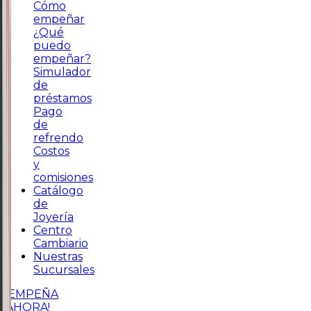
Cómo
empeñar
¿Qué
puedo
empeñar?
Simulador
de
préstamos
Pago
de
refrendo
Costos
y
comisiones
Catálogo
de
Joyería
Centro
Cambiario
Nuestras
Sucursales
¡EMPEÑA
AHORA!