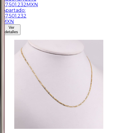
$
7,501.232
MXN
Apartado:
$
7,501.232
MXN
Ver
detalles