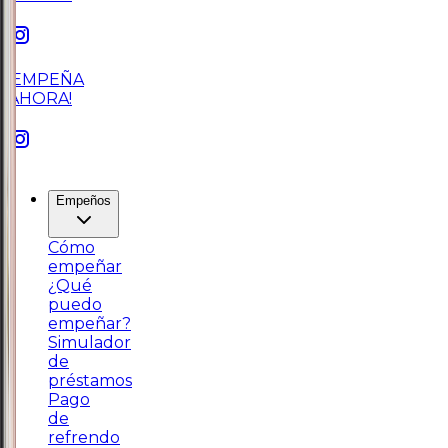
¡EMPEÑA
AHORA!
Empeños
Cómo
empeñar
¿Qué
puedo
empeñar?
Simulador
de
préstamos
Pago
de
refrendo