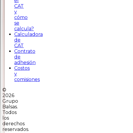
el
CAT
y
cómo
se
calcula?
Calculadora
de
CAT
Contrato
de
adhesión
Costos
y
comisiones
©
2026
Grupo
Balsas.
Todos
los
derechos
reservados.