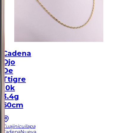
Cadena
Ojo
De
Ttigre
10k
3.4g
60cm
Cuajinicuilapa
Cadena
Nueva