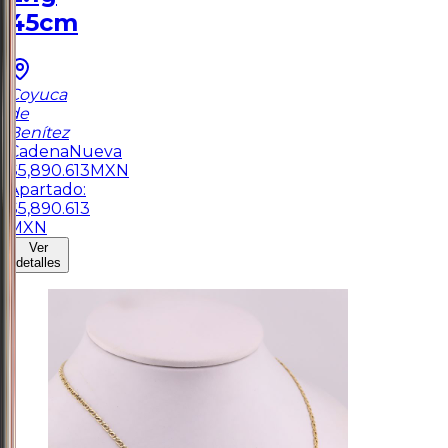
45cm
Coyuca
de
Benítez
Cadena
Nueva
$
5,890.613
MXN
Apartado:
$
5,890.613
MXN
Ver
detalles