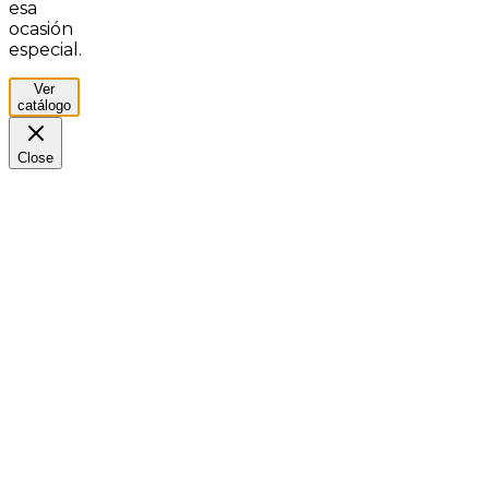
esa
ocasión
especial.
Ver
catálogo
Close