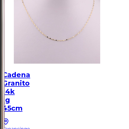
Cadena
Granito
14k
1g
45cm
Tenancingo