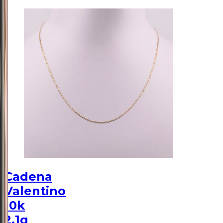
Cadena
Valentino
10k
2.1g