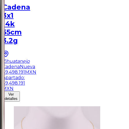
Cadena
3x1
14k
55cm
3.2g
Zihuatanejo
Cadena
Nueva
$
9,498.191
MXN
Apartado:
$
9,498.191
MXN
Ver
detalles