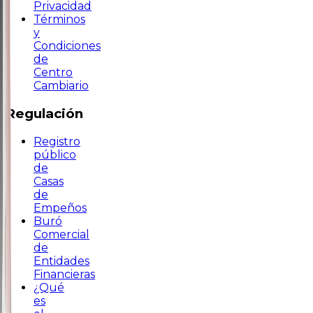
Privacidad
Términos
y
Condiciones
de
Centro
Cambiario
Regulación
Registro
público
de
Casas
de
Empeños
Buró
Comercial
de
Entidades
Financieras
¿Qué
es