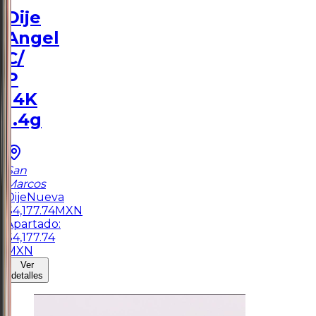
Dije
Angel
C/
P
14K
1.4g
San
Marcos
Dije
Nueva
$
4,177.74
MXN
Apartado:
$
4,177.74
MXN
Ver
detalles