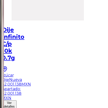
Dije
Infinito
C/p
10k
0.7g
Izúcar
Dije
Nueva
$
2,001.138
MXN
Apartado:
$
2,001.138
MXN
Ver
detalles