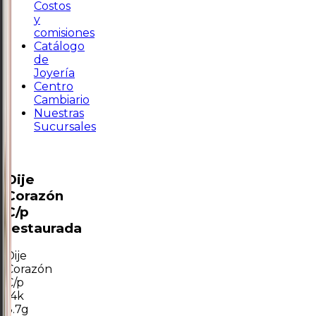
Costos
y
comisiones
Catálogo
de
Joyería
Centro
Cambiario
Nuestras
Sucursales
Dije
Corazón
C/p
restaurada
Dije
Corazón
C/p
14k
3.7g