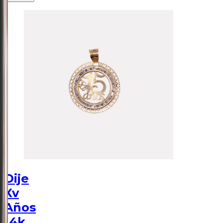
Dije
Xv
Años
14k