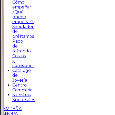
Cómo
empeñar
¿Qué
puedo
empeñar?
Simulador
de
préstamos
Pago
de
refrendo
Costos
y
comisiones
Catálogo
de
Joyería
Centro
Cambiario
Nuestras
Sucursales
¡EMPEÑA
AHORA!