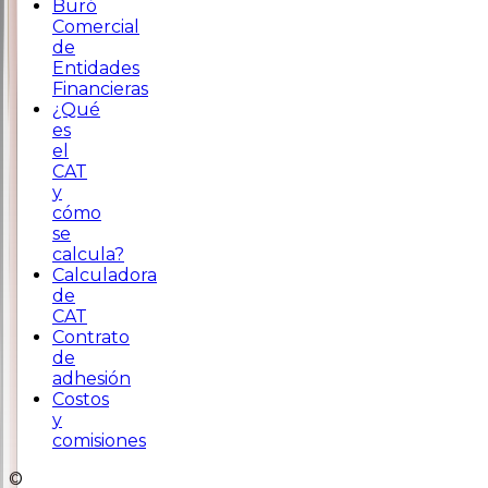
Buró
Comercial
de
Entidades
Financieras
¿Qué
es
el
CAT
y
cómo
se
calcula?
Calculadora
de
CAT
Contrato
de
adhesión
Costos
y
comisiones
©