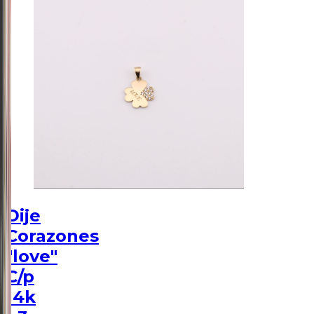
Dije
Corazones
"love"
C/p
14k