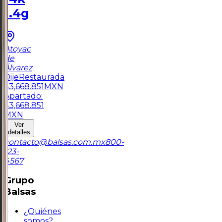
1.4g
Atoyac
de
Álvarez
Dije
Restaurada
$
3,668.851
MXN
Apartado:
$
3,668.851
MXN
Ver
detalles
contacto@balsas.com.mx
800-
123-
4567
Grupo
Balsas
¿Quiénes
somos?