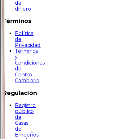
de
dinero
Términos
Política
de
Privacidad
Términos
y
Condiciones
de
Centro
Cambiario
Regulación
Registro
público
de
Casas
de
Empeños