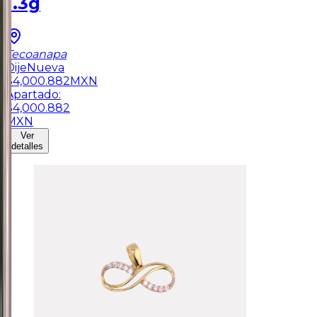
1.3g
Tecoanapa
Dije
Nueva
$
4,000.882
MXN
Apartado:
$
4,000.882
MXN
Ver
detalles