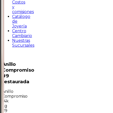
Costos
y
comisiones
Catálogo
de
Joyería
Centro
Cambiario
Nuestras
Sucursales
Anillo
Compromiso
#9
restaurada
Anillo
Compromiso
14k
2g
#9