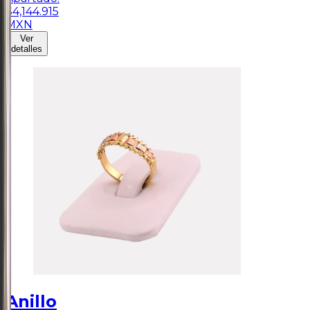
$
4,144.915
MXN
Ver
detalles
Anillo