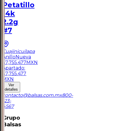
Petatillo
14k
2.2g
#7
Cuajinicuilapa
Anillo
Nueva
$
7,755.477
MXN
Apartado:
$
7,755.477
MXN
Ver
detalles
contacto@balsas.com.mx
800-
123-
4567
Grupo
Balsas