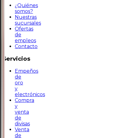
¿Quiénes
somos?
Nuestras
sucursales
Ofertas
de
empleos
Contacto
Servicios
Empeños
de
oro
y
electrónicos
Compra
y
venta
de
divisas
Venta
de