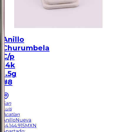
Anillo
Churumbela
C/p
14k
1.5g
#8
San
Luis
Acatlan
Anillo
Nueva
$
4,144.915
MXN
Apartado: