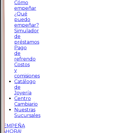
Cómo
empeñar
¿Qué
puedo
empeñar?
Simulador
de
préstamos
Pago
de
refrendo
Costos
y
comisiones
Catálogo
de
Joyería
Centro
Cambiario
Nuestras
Sucursales
¡EMPEÑA
AHORA!