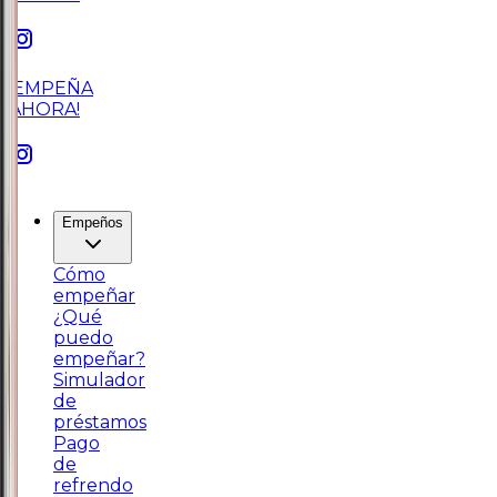
¡EMPEÑA
AHORA!
Empeños
Cómo
empeñar
¿Qué
puedo
empeñar?
Simulador
de
préstamos
Pago
de
refrendo