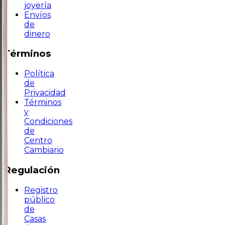
joyería
Envíos
de
dinero
Términos
Política
de
Privacidad
Términos
y
Condiciones
de
Centro
Cambiario
Regulación
Registro
público
de
Casas