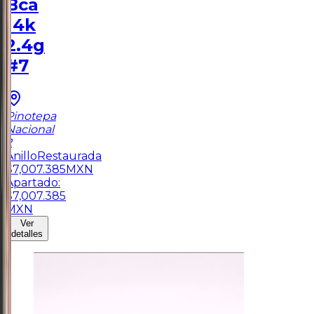
Bca
14k
2.4g
#7
Pinotepa
Nacional
2
Anillo
Restaurada
$
7,007.385
MXN
Apartado:
$
7,007.385
MXN
Ver
detalles