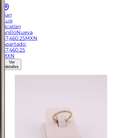
San
Luis
Acatlan
Anillo
Nueva
$
7,460.25
MXN
Apartado:
$
7,460.25
MXN
Ver
detalles