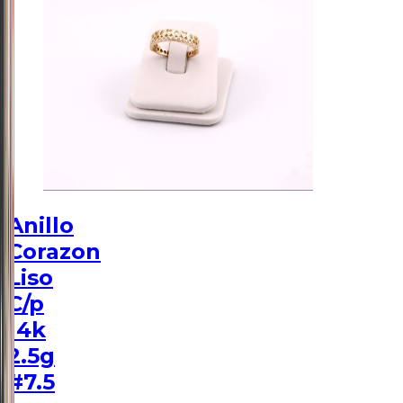
Anillo
Corazon
Liso
C/p
14k
2.5g
#7.5