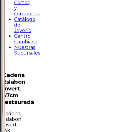
Costos
y
comisiones
Catálogo
de
Joyería
Centro
Cambiario
Nuestras
Sucursales
Cadena
Eslabon
Invert.
47cm
restaurada
Cadena
Eslabon
Invert.
14k