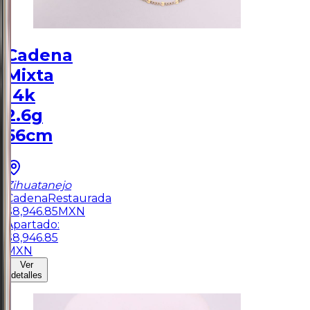
Cadena
Mixta
14k
2.6g
56cm
Zihuatanejo
Cadena
Restaurada
$
8,946.85
MXN
Apartado:
$
8,946.85
MXN
Ver
detalles