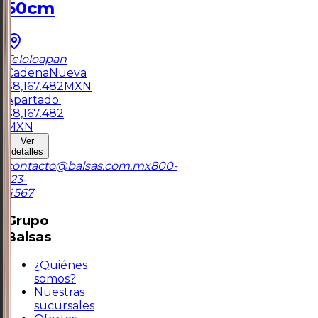
50cm
Teloloapan
Cadena
Nueva
$
8,167.482
MXN
Apartado:
$
8,167.482
MXN
Ver
detalles
contacto@balsas.com.mx
800-
123-
4567
Grupo
Balsas
¿Quiénes
somos?
Nuestras
sucursales