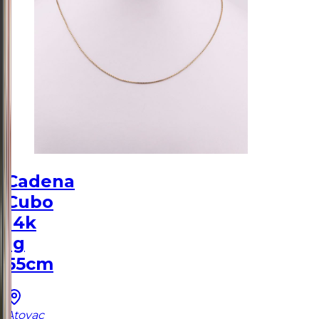
Cadena
Cubo
14k
1g
55cm
Atoyac