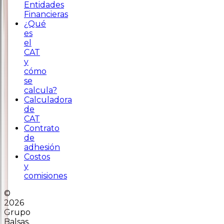
Entidades
Financieras
¿Qué
es
el
CAT
y
cómo
se
calcula?
Calculadora
de
CAT
Contrato
de
adhesión
Costos
y
comisiones
©
2026
Grupo
Balsas.