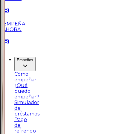
¡EMPEÑA
AHORA!
Empeños
Cómo
empeñar
¿Qué
puedo
empeñar?
Simulador
de
préstamos
Pago
de
refrendo