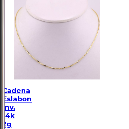
Cadena
Eslabon
Inv.
14k
2g