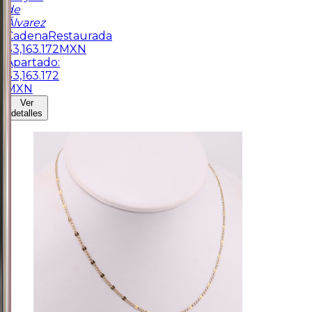
de
Álvarez
Cadena
Restaurada
$
3,163.172
MXN
Apartado:
$
3,163.172
MXN
Ver
detalles