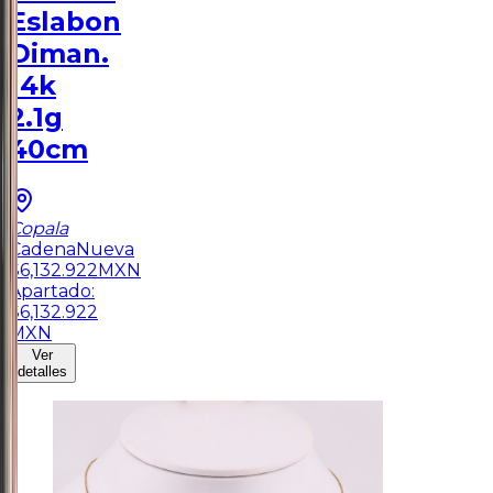
Eslabon
Diman.
14k
2.1g
40cm
Copala
Cadena
Nueva
$
6,132.922
MXN
Apartado:
$
6,132.922
MXN
Ver
detalles