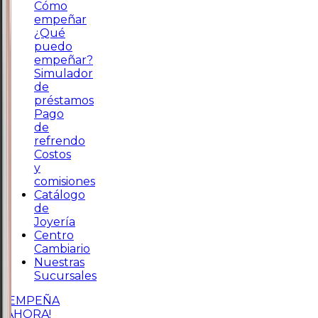
Cómo
empeñar
¿Qué
puedo
empeñar?
Simulador
de
préstamos
Pago
de
refrendo
Costos
y
comisiones
Catálogo
de
Joyería
Centro
Cambiario
Nuestras
Sucursales
¡EMPEÑA
AHORA!