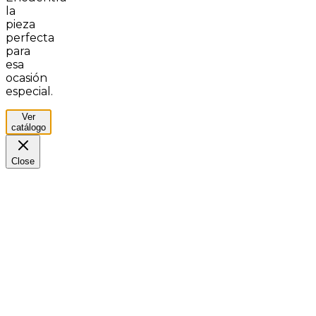
la
pieza
perfecta
para
esa
ocasión
especial.
Ver
catálogo
Close