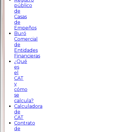
público
de
Casas
de
Empeños
Buró
Comercial
de
Entidades
Financieras
¿Qué
es
el
CAT
y
cómo
se
calcula?
Calculadora
de
CAT
Contrato
de