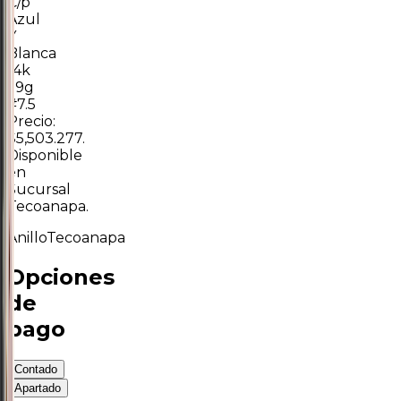
C/p
Azul
Y
Blanca
14k
1.9g
#7.5
Precio:
$5,503.277.
Disponible
en
Sucursal
Tecoanapa.
Anillo
Tecoanapa
Opciones
de
pago
Contado
Apartado