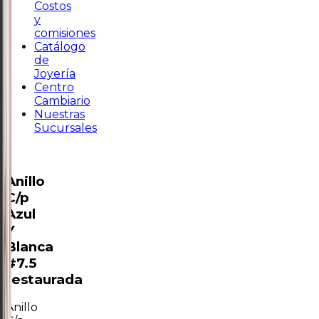
Costos
y
comisiones
Catálogo
de
Joyería
Centro
Cambiario
Nuestras
Sucursales
Anillo
C/p
Azul
Y
Blanca
#7.5
restaurada
Anillo