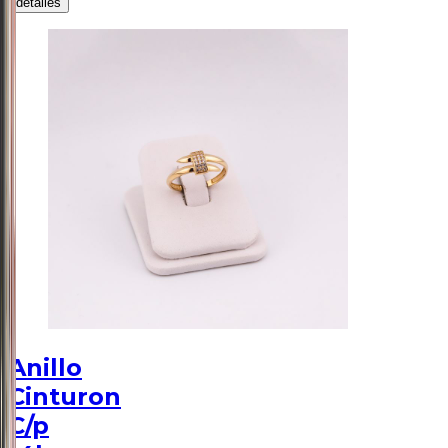
detalles
Anillo
Cinturon
C/p