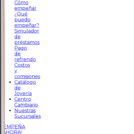
Cómo
empeñar
¿Qué
puedo
empeñar?
Simulador
de
préstamos
Pago
de
refrendo
Costos
y
comisiones
Catálogo
de
Joyería
Centro
Cambiario
Nuestras
Sucursales
¡EMPEÑA
AHORA!