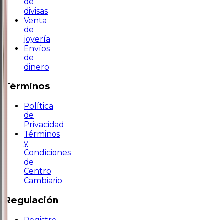
de
divisas
Venta
de
joyería
Envíos
de
dinero
Términos
Política
de
Privacidad
Términos
y
Condiciones
de
Centro
Cambiario
Regulación
Registro