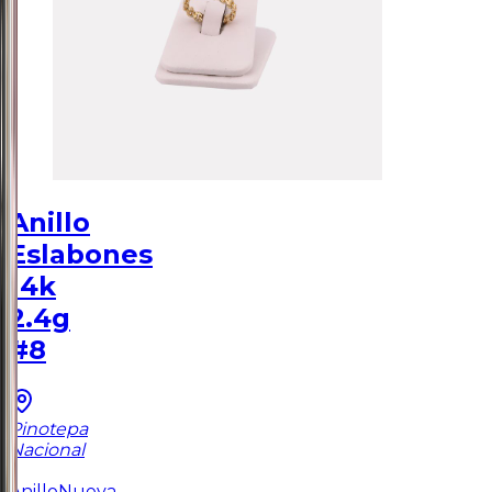
Anillo
Eslabones
14k
2.4g
#8
Pinotepa
Nacional
1
Anillo
Nueva