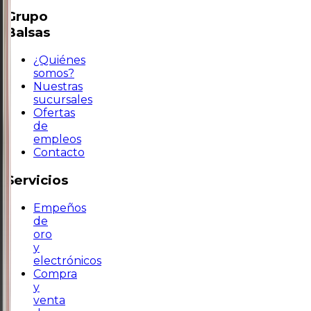
Grupo
Balsas
¿Quiénes
somos?
Nuestras
sucursales
Ofertas
de
empleos
Contacto
Servicios
Empeños
de
oro
y
electrónicos
Compra
y
venta