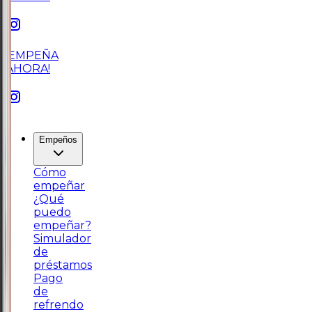
¡EMPEÑA
AHORA!
Empeños
Cómo
empeñar
¿Qué
puedo
empeñar?
Simulador
de
préstamos
Pago
de
refrendo