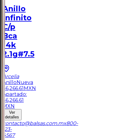
Anillo
Infinito
C/p
Bca
14k
2.1g#7.5
Arcelia
Anillo
Nueva
$
6,266.61
MXN
Apartado:
$
6,266.61
MXN
Ver
detalles
contacto@balsas.com.mx
800-
123-
4567