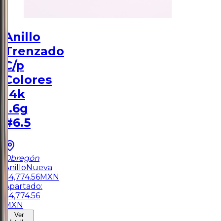
Anillo
Trenzado
C/p
Colores
14k
1.6g
#6.5
Obregón
Anillo
Nueva
$
4,774.56
MXN
Apartado:
$
4,774.56
MXN
Ver