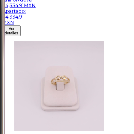
$
4,334.91
MXN
Apartado:
$
4,334.91
MXN
Ver
detalles