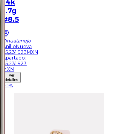
14k
1.7g
#8.5
Zihuatanejo
Anillo
Nueva
$
5,231.923
MXN
Apartado:
$
5,231.923
MXN
Ver
detalles
30
%