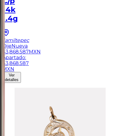
C/p
14k
1.4g
Jamiltepec
Dije
Nueva
$
3,868.587
MXN
Apartado:
$
3,868.587
MXN
Ver
detalles