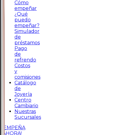
Cómo
empeñar
¿Qué
puedo
empeñar?
Simulador
de
préstamos
Pago
de
refrendo
Costos
y
comisiones
Catálogo
de
Joyería
Centro
Cambiario
Nuestras
Sucursales
¡EMPEÑA
AHORA!