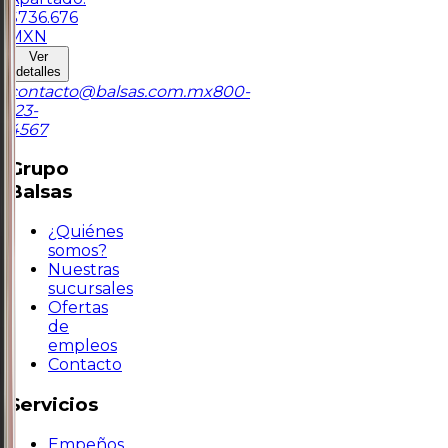
$
736.676
MXN
Ver
detalles
contacto@balsas.com.mx
800-
123-
4567
Grupo
Balsas
¿Quiénes
somos?
Nuestras
sucursales
Ofertas
de
empleos
Contacto
Servicios
Empeños