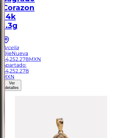
Corazon
14k
1.3g
Arcelia
Dije
Nueva
$
4,252.278
MXN
Apartado:
$
4,252.278
MXN
Ver
detalles