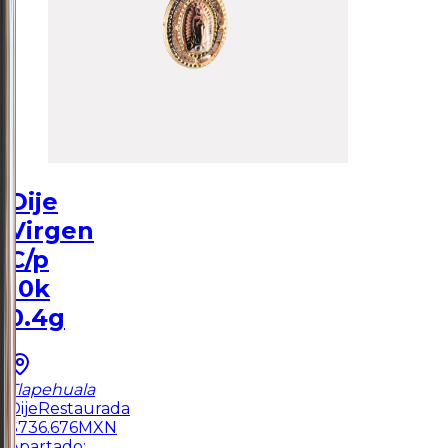
Dije
Virgen
C/p
10k
0.4g
Tlapehuala
Dije
Restaurada
$
736.676
MXN
Apartado: