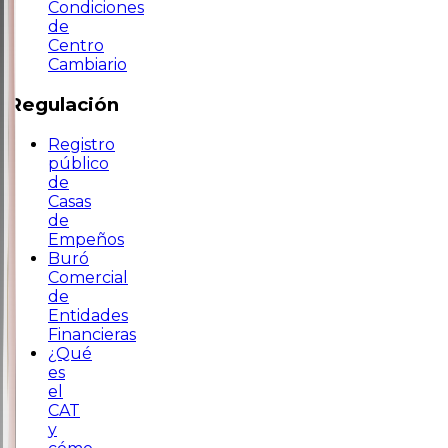
Condiciones
de
Centro
Cambiario
Regulación
Registro
público
de
Casas
de
Empeños
Buró
Comercial
de
Entidades
Financieras
¿Qué
es
el
CAT
y