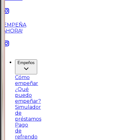
¡EMPEÑA
AHORA!
Empeños
Cómo
empeñar
¿Qué
puedo
empeñar?
Simulador
de
préstamos
Pago
de
refrendo