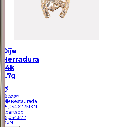
Dije
Herradura
14k
1.7g
Tecpan
Dije
Restaurada
$
5,054.672
MXN
Apartado:
$
5,054.672
MXN