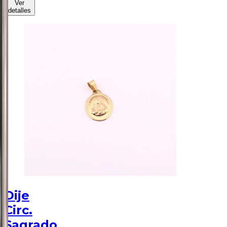
Ver
detalles
Dije
Circ.
Sagrado