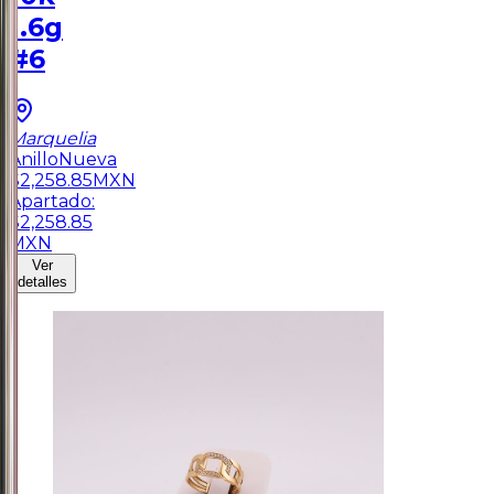
1.6g
#6
Marquelia
Anillo
Nueva
$
2,258.85
MXN
Apartado:
$
2,258.85
MXN
Ver
detalles