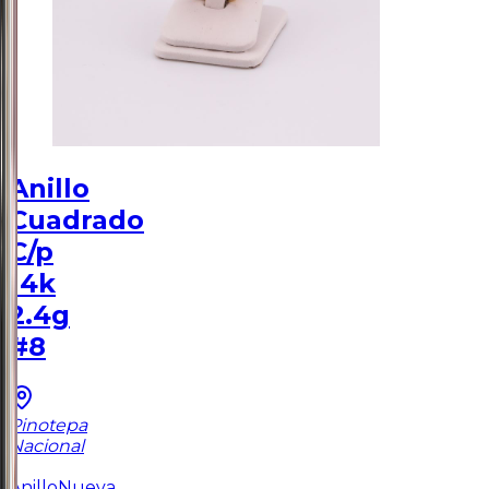
Anillo
Cuadrado
C/p
14k
2.4g
#8
Pinotepa
Nacional
1
Anillo
Nueva