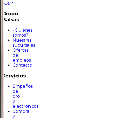
4567
Grupo
Balsas
¿Quiénes
somos?
Nuestras
sucursales
Ofertas
de
empleos
Contacto
Servicios
Empeños
de
oro
y
electrónicos
Compra
y