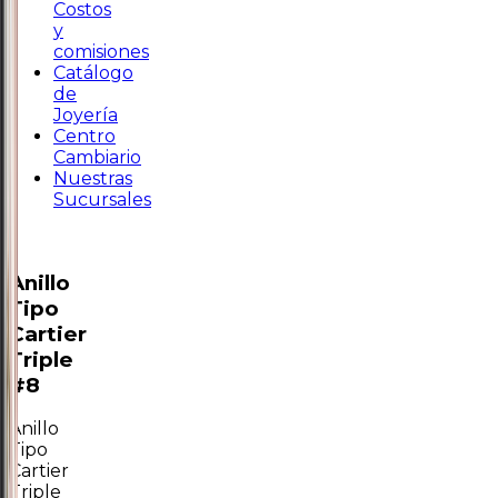
Costos
y
comisiones
Catálogo
de
Joyería
Centro
Cambiario
Nuestras
Sucursales
Anillo
Tipo
Cartier
Triple
#8
Anillo
Tipo
Cartier
Triple