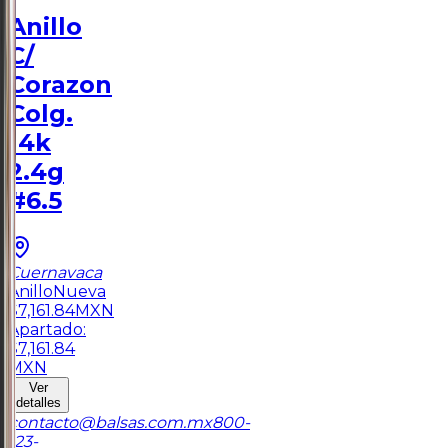
Anillo
C/
Corazon
Colg.
14k
2.4g
#6.5
Cuernavaca
Anillo
Nueva
$
7,161.84
MXN
Apartado:
$
7,161.84
MXN
Ver
detalles
contacto@balsas.com.mx
800-
123-