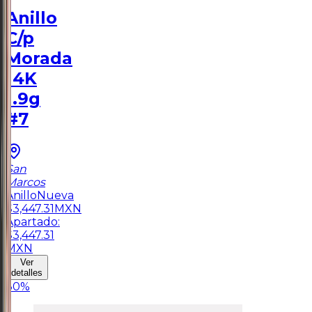
Anillo
C/p
Morada
14K
1.9g
#7
San
Marcos
Anillo
Nueva
$
3,447.31
MXN
Apartado:
$
3,447.31
MXN
Ver
detalles
30
%