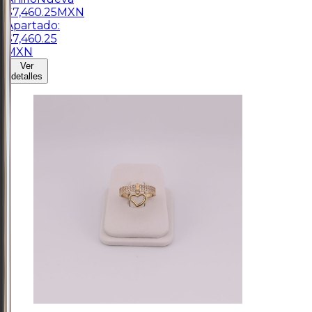
$
7,460.25
MXN
Apartado:
$
7,460.25
MXN
Ver
detalles