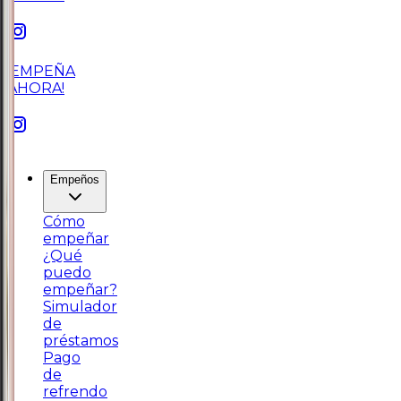
¡EMPEÑA
AHORA!
Empeños
Cómo
empeñar
¿Qué
puedo
empeñar?
Simulador
de
préstamos
Pago
de
refrendo