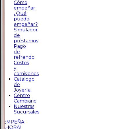
Cómo
empeñar
¿Qué
puedo
empeñar?
Simulador
de
préstamos
Pago
de
refrendo
Costos
y
comisiones
Catálogo
de
Joyería
Centro
Cambiario
Nuestras
Sucursales
¡EMPEÑA
AHORA!