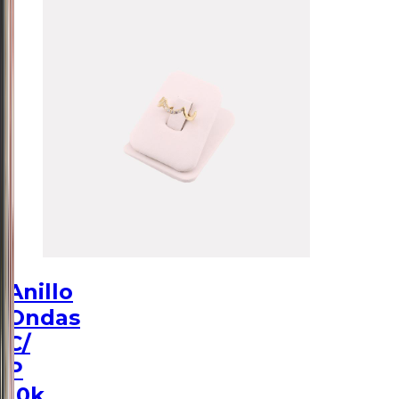
Anillo
Ondas
C/
P
10k