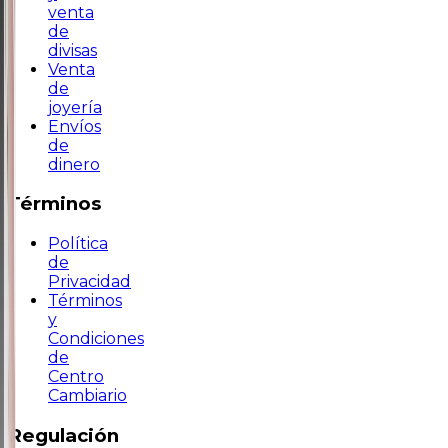
venta
de
divisas
Venta
de
joyería
Envíos
de
dinero
Términos
Política
de
Privacidad
Términos
y
Condiciones
de
Centro
Cambiario
Regulación