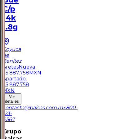
C/p
14k
1.8g
Coyuca
de
Benítez
Aretes
Nueva
$
5,887.758
MXN
Apartado:
$
5,887.758
MXN
Ver
detalles
contacto@balsas.com.mx
800-
123-
4567
Grupo
Balsas