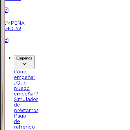
¡EMPEÑA
AHORA!
Empeños
Cómo
empeñar
¿Qué
puedo
empeñar?
Simulador
de
préstamos
Pago
de
refrendo