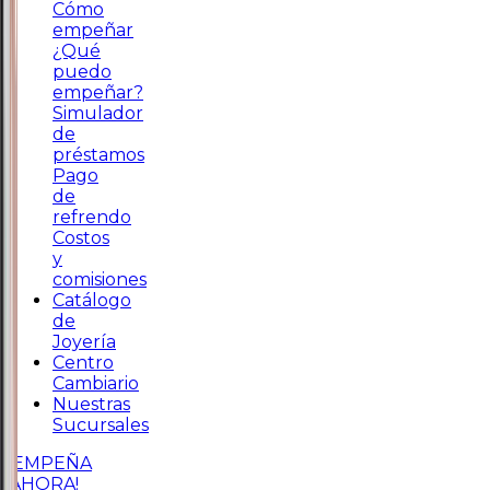
Cómo
empeñar
¿Qué
puedo
empeñar?
Simulador
de
préstamos
Pago
de
refrendo
Costos
y
comisiones
Catálogo
de
Joyería
Centro
Cambiario
Nuestras
Sucursales
¡EMPEÑA
AHORA!