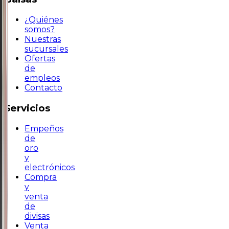
¿Quiénes
somos?
Nuestras
sucursales
Ofertas
de
empleos
Contacto
Servicios
Empeños
de
oro
y
electrónicos
Compra
y
venta
de
divisas
Venta