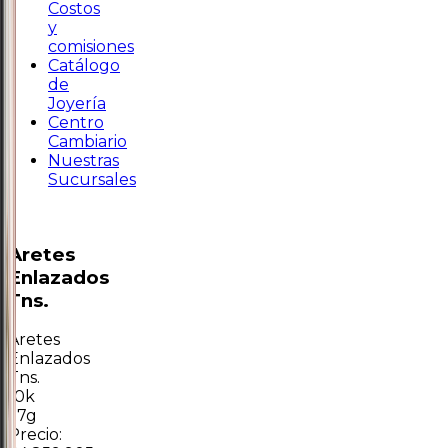
Costos
y
comisiones
Catálogo
de
Joyería
Centro
Cambiario
Nuestras
Sucursales
Aretes
Enlazados
Tns.
Aretes
Enlazados
Tns.
10k
1.7g
Precio: