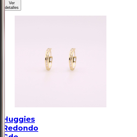
Ver
detalles
Huggies
Redondo
Gde