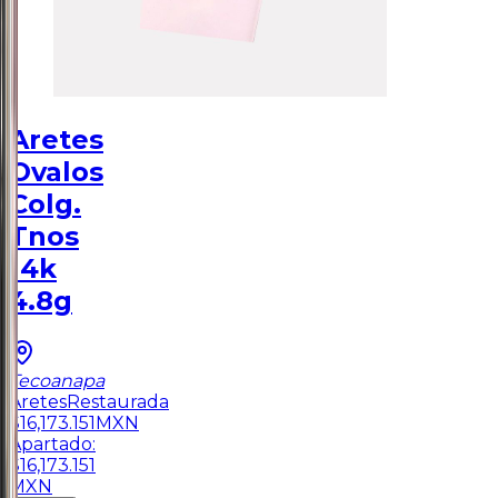
Aretes
Ovalos
Colg.
Tnos
14k
4.8g
Tecoanapa
Aretes
Restaurada
$
16,173.151
MXN
Apartado:
$
16,173.151
MXN