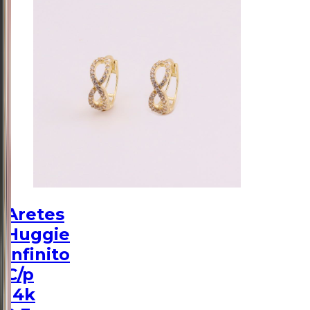
Aretes
Huggie
Infinito
C/p
14k