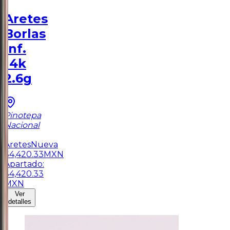
Aretes
Borlas
Inf.
14k
2.6g
Pinotepa
Nacional
1
Aretes
Nueva
$
4,420.33
MXN
Apartado:
$
4,420.33
MXN
Ver
detalles