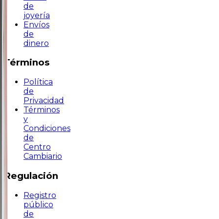
de
joyería
Envíos
de
dinero
Términos
Política
de
Privacidad
Términos
y
Condiciones
de
Centro
Cambiario
Regulación
Registro
público
de