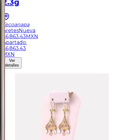
2.3g
Tecoanapa
Aretes
Nueva
$
6,863.43
MXN
Apartado:
$
6,863.43
MXN
Ver
detalles