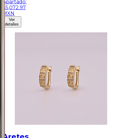
Apartado:
$
5,072.97
MXN
Ver
detalles
Aretes