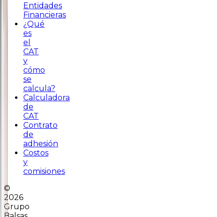
Entidades
Financieras
¿Qué
es
el
CAT
y
cómo
se
calcula?
Calculadora
de
CAT
Contrato
de
adhesión
Costos
y
comisiones
©
2026
Grupo
Balsas.