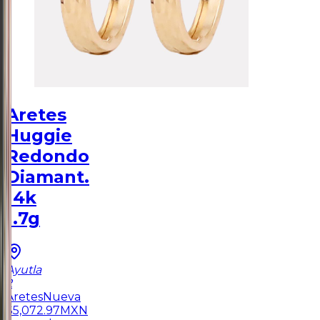
Aretes
Huggie
Redondo
Diamant.
14k
1.7g
Ayutla
2
Aretes
Nueva
$
5,072.97
MXN