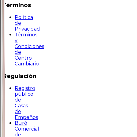
Términos
Política
de
Privacidad
Términos
y
Condiciones
de
Centro
Cambiario
Regulación
Registro
público
de
Casas
de
Empeños
Buró
Comercial
de