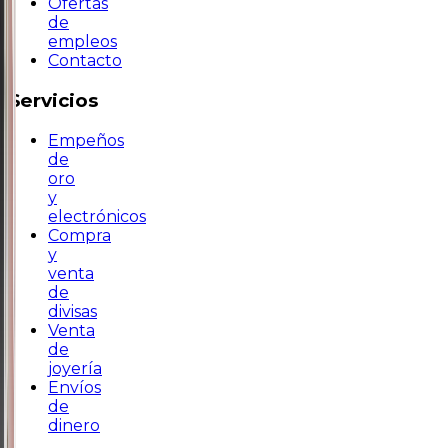
Ofertas
de
empleos
Contacto
Servicios
Empeños
de
oro
y
electrónicos
Compra
y
venta
de
divisas
Venta
de
joyería
Envíos
de
dinero