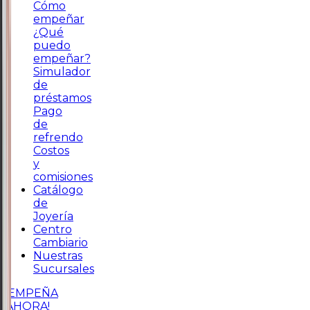
Cómo
empeñar
¿Qué
puedo
empeñar?
Simulador
de
préstamos
Pago
de
refrendo
Costos
y
comisiones
Catálogo
de
Joyería
Centro
Cambiario
Nuestras
Sucursales
¡EMPEÑA
AHORA!