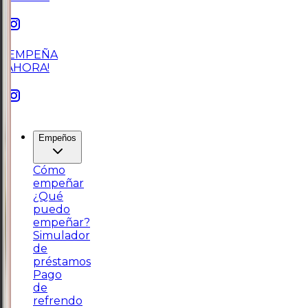
¡EMPEÑA
AHORA!
Empeños
Cómo
empeñar
¿Qué
puedo
empeñar?
Simulador
de
préstamos
Pago
de
refrendo