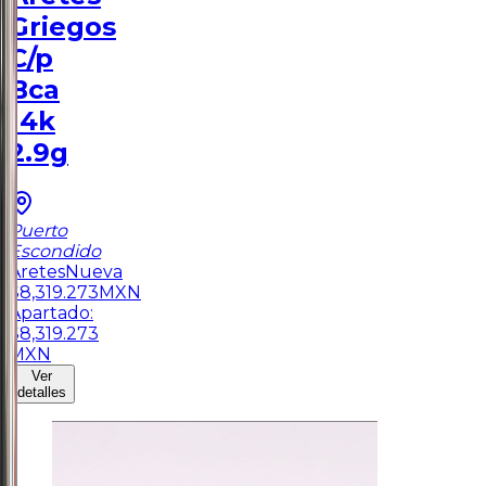
Griegos
C/p
Bca
14k
2.9g
Puerto
Escondido
Aretes
Nueva
$
8,319.273
MXN
Apartado:
$
8,319.273
MXN
Ver
detalles