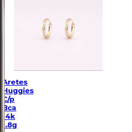
Aretes
Huggies
C/p
Bca
14k
1.8g