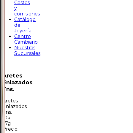
Costos
y
comisiones
Catálogo
de
Joyería
Centro
Cambiario
Nuestras
Sucursales
Aretes
Enlazados
Tns.
Aretes
Enlazados
Tns.
10k
1.7g
Precio: