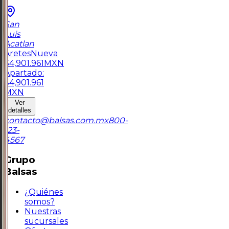
San
Luis
Acatlan
Aretes
Nueva
$
4,901.961
MXN
Apartado:
$
4,901.961
MXN
Ver
detalles
contacto@balsas.com.mx
800-
123-
4567
Grupo
Balsas
¿Quiénes
somos?
Nuestras
sucursales