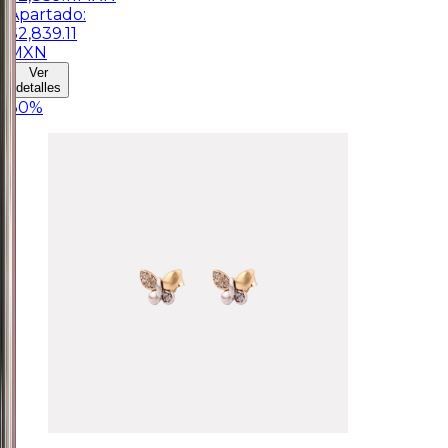
Apartado:
$
2,839.11
MXN
Ver
detalles
30
%