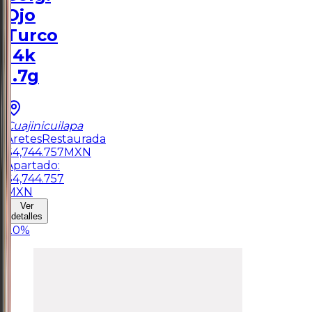
Ojo
Turco
14k
1.7g
Cuajinicuilapa
Aretes
Restaurada
$
4,744.757
MXN
Apartado:
$
4,744.757
MXN
Ver
detalles
20
%