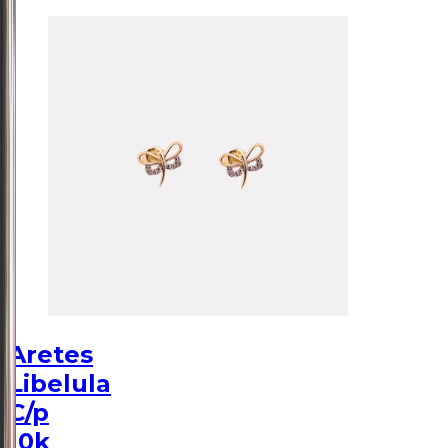
Aretes
Libelula
C/p
10k