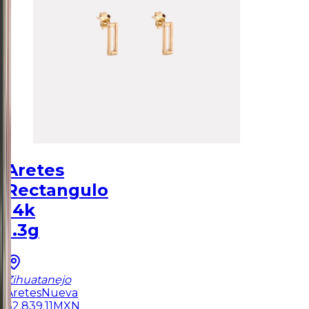
Aretes
Rectangulo
14k
1.3g
Zihuatanejo
Aretes
Nueva
$
2,839.11
MXN