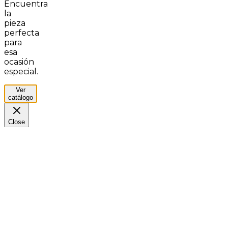
Encuentra
la
pieza
perfecta
para
esa
ocasión
especial.
Ver
catálogo
Close