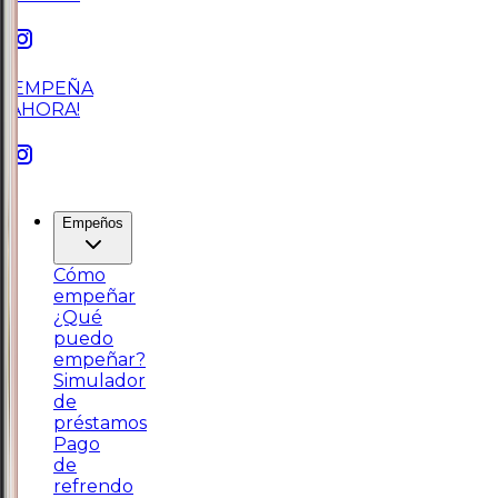
¡EMPEÑA
AHORA!
Empeños
Cómo
empeñar
¿Qué
puedo
empeñar?
Simulador
de
préstamos
Pago
de
refrendo