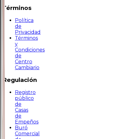
Términos
Política
de
Privacidad
Términos
y
Condiciones
de
Centro
Cambiario
Regulación
Registro
público
de
Casas
de
Empeños
Buró
Comercial