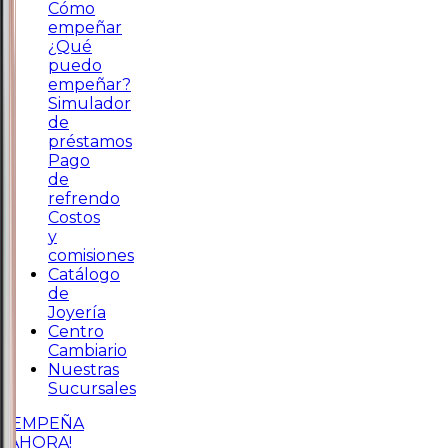
Cómo
empeñar
¿Qué
puedo
empeñar?
Simulador
de
préstamos
Pago
de
refrendo
Costos
y
comisiones
Catálogo
de
Joyería
Centro
Cambiario
Nuestras
Sucursales
¡EMPEÑA
AHORA!