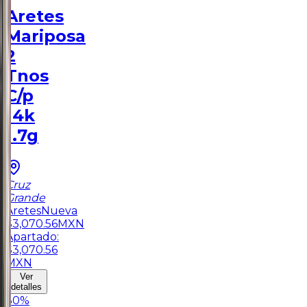
Aretes
Mariposa
2
Tnos
C/p
14k
1.7g
Cruz
Grande
Aretes
Nueva
$
3,070.56
MXN
Apartado:
$
3,070.56
MXN
Ver
detalles
30
%