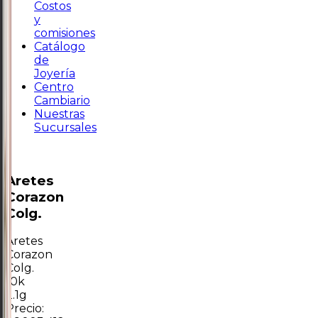
Costos
y
comisiones
Catálogo
de
Joyería
Centro
Cambiario
Nuestras
Sucursales
Aretes
Corazon
Colg.
Aretes
Corazon
Colg.
10k
2.1g
Precio: