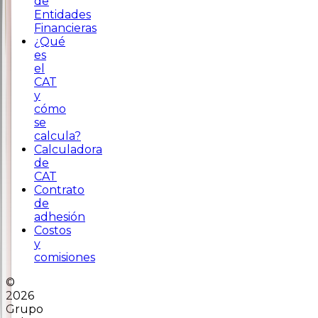
de
Entidades
Financieras
¿Qué
es
el
CAT
y
cómo
se
calcula?
Calculadora
de
CAT
Contrato
de
adhesión
Costos
y
comisiones
©
2026
Grupo