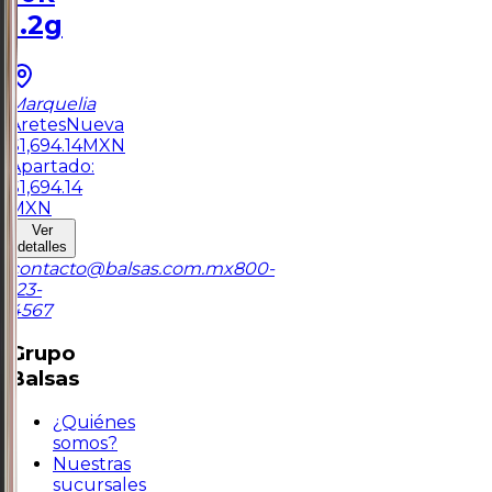
1.2g
Marquelia
Aretes
Nueva
$
1,694.14
MXN
Apartado:
$
1,694.14
MXN
Ver
detalles
contacto@balsas.com.mx
800-
123-
4567
Grupo
Balsas
¿Quiénes
somos?
Nuestras
sucursales