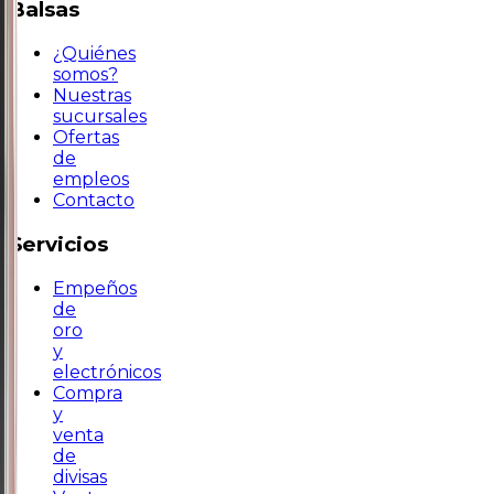
Balsas
¿Quiénes
somos?
Nuestras
sucursales
Ofertas
de
empleos
Contacto
Servicios
Empeños
de
oro
y
electrónicos
Compra
y
venta
de
divisas