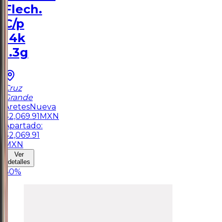
Flech.
C/p
14k
1.3g
Cruz
Grande
Aretes
Nueva
$
2,069.91
MXN
Apartado:
$
2,069.91
MXN
Ver
detalles
30
%