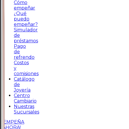
Cómo
empeñar
¿Qué
puedo
empeñar?
Simulador
de
préstamos
Pago
de
refrendo
Costos
y
comisiones
Catálogo
de
Joyería
Centro
Cambiario
Nuestras
Sucursales
¡EMPEÑA
AHORA!