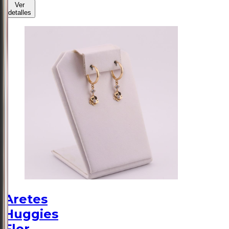
Ver
detalles
Aretes
Huggies
Flor