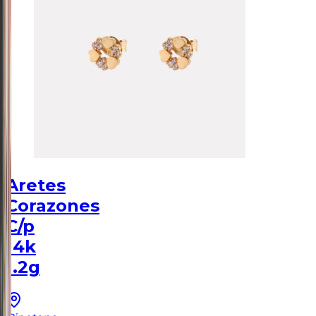
Aretes
Corazones
C/p
14k
1.2g