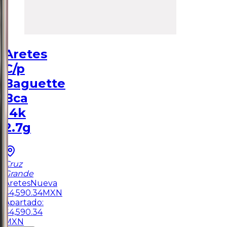
Aretes
C/p
Baguette
Bca
14k
2.7g
Cruz
Grande
Aretes
Nueva
$
4,590.34
MXN
Apartado:
$
4,590.34
MXN