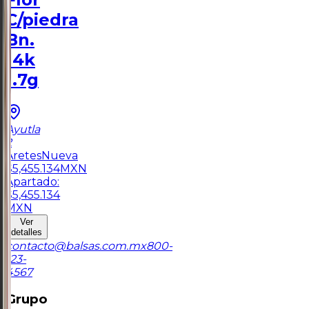
C/piedra
Bn.
14k
1.7g
Ayutla
2
Aretes
Nueva
$
5,455.134
MXN
Apartado:
$
5,455.134
MXN
Ver
detalles
contacto@balsas.com.mx
800-
123-
4567
Grupo