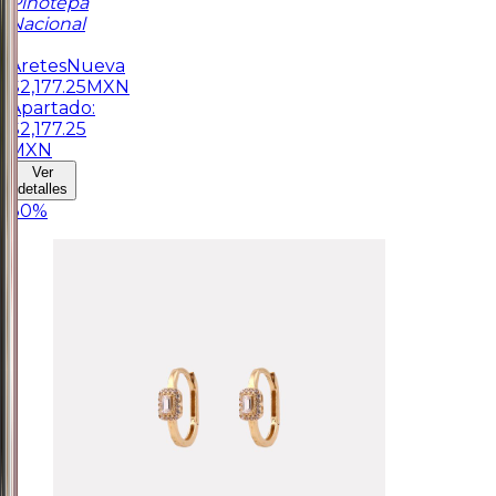
Pinotepa
Nacional
1
Aretes
Nueva
$
2,177.25
MXN
Apartado:
$
2,177.25
MXN
Ver
detalles
30
%