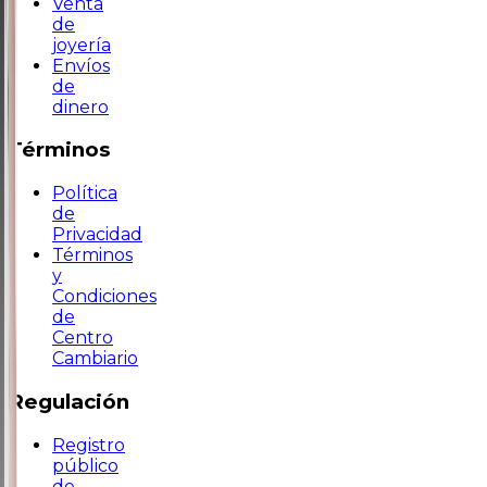
Venta
de
joyería
Envíos
de
dinero
Términos
Política
de
Privacidad
Términos
y
Condiciones
de
Centro
Cambiario
Regulación
Registro
público
de