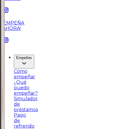
¡EMPEÑA
AHORA!
Empeños
Cómo
empeñar
¿Qué
puedo
empeñar?
Simulador
de
préstamos
Pago
de
refrendo