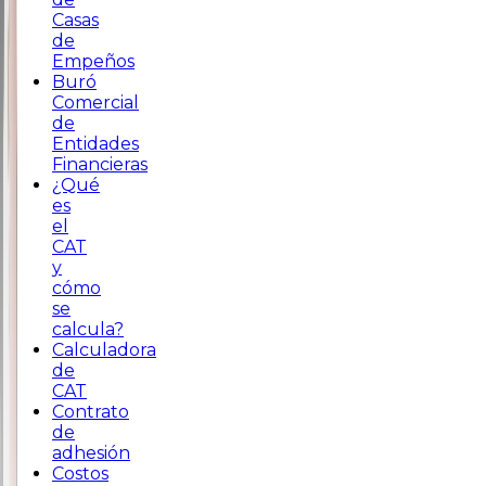
Casas
de
Empeños
Buró
Comercial
de
Entidades
Financieras
¿Qué
es
el
CAT
y
cómo
se
calcula?
Calculadora
de
CAT
Contrato
de
adhesión
Costos