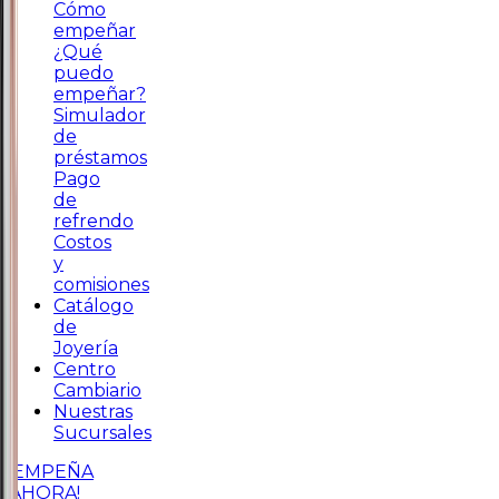
Cómo
empeñar
¿Qué
puedo
empeñar?
Simulador
de
préstamos
Pago
de
refrendo
Costos
y
comisiones
Catálogo
de
Joyería
Centro
Cambiario
Nuestras
Sucursales
¡EMPEÑA
AHORA!