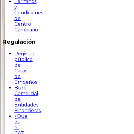
Términos
y
Condiciones
de
Centro
Cambiario
Regulación
Registro
público
de
Casas
de
Empeños
Buró
Comercial
de
Entidades
Financieras
¿Qué
es
el
CAT