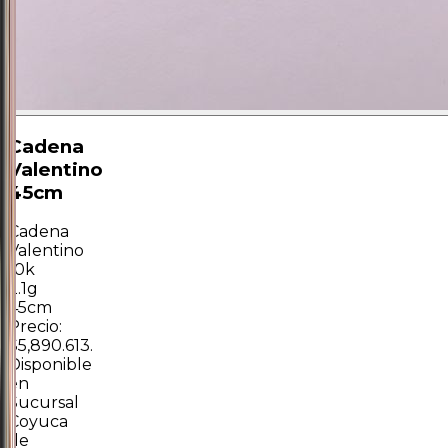
Cadena
Valentino
45cm
Cadena
Valentino
10k
2.1g
45cm
Precio:
$5,890.613.
Disponible
en
Sucursal
Coyuca
de