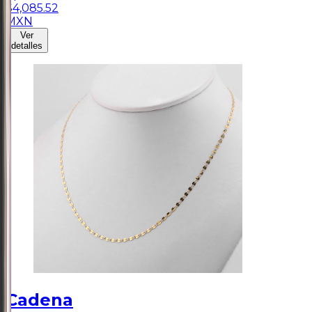
$
4,085.52
MXN
Ver
detalles
Cadena