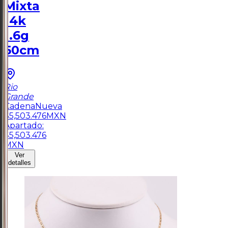
Mixta
14k
1.6g
50cm
Rio
Grande
Cadena
Nueva
$
5,503.476
MXN
Apartado:
$
5,503.476
MXN
Ver
detalles