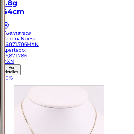
1.8g
44cm
Cuernavaca
Cadena
Nueva
$
6,871.786
MXN
Apartado:
$
6,871.786
MXN
Ver
detalles
30
%