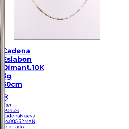
Cadena
Eslabon
Dimant.10K
3g
50cm
San
Marcos
Cadena
Nueva
$
4,085.52
MXN
Apartado: