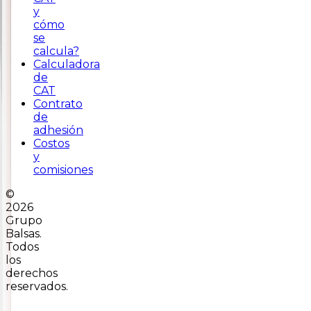
y
cómo
se
calcula?
Calculadora
de
CAT
Contrato
de
adhesión
Costos
y
comisiones
©
2026
Grupo
Balsas.
Todos
los
derechos
reservados.