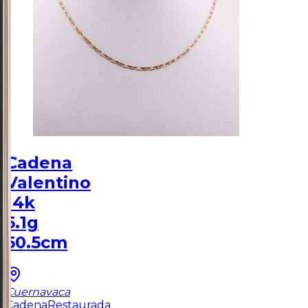
Cadena
Valentino
14k
5.1g
50.5cm
Cuernavaca
Cadena
Restaurada