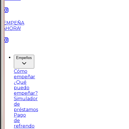
¡EMPEÑA
AHORA!
Empeños
Cómo
empeñar
¿Qué
puedo
empeñar?
Simulador
de
préstamos
Pago
de
refrendo