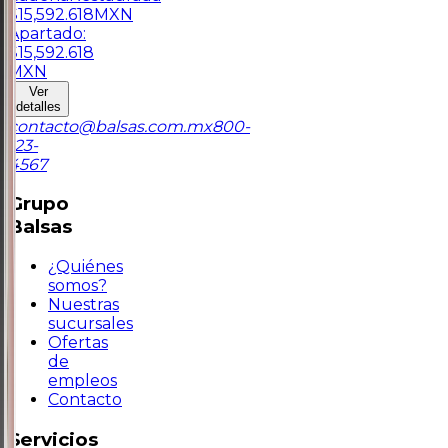
$
15,592.618
MXN
Apartado:
$
15,592.618
MXN
Ver
detalles
contacto@balsas.com.mx
800-
123-
4567
Grupo
Balsas
¿Quiénes
somos?
Nuestras
sucursales
Ofertas
de
empleos
Contacto
Servicios