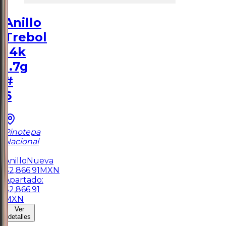
Anillo
Trebol
14k
1.7g
#
6
Pinotepa
Nacional
1
Anillo
Nueva
$
2,866.91
MXN
Apartado:
$
2,866.91
MXN
Ver
detalles