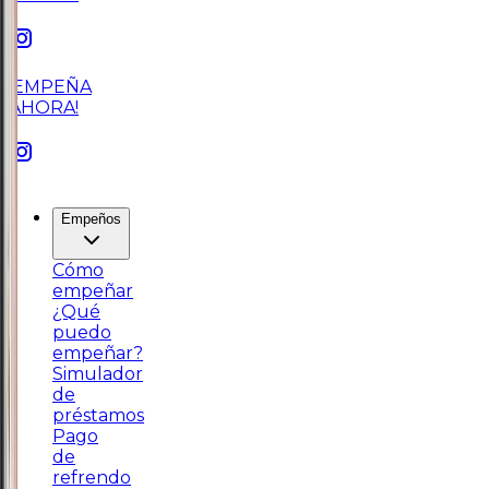
¡EMPEÑA
AHORA!
Empeños
Cómo
empeñar
¿Qué
puedo
empeñar?
Simulador
de
préstamos
Pago
de
refrendo