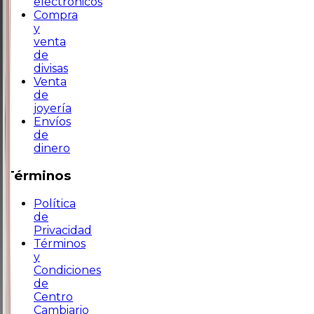
electrónicos
Compra
y
venta
de
divisas
Venta
de
joyería
Envíos
de
dinero
Términos
Política
de
Privacidad
Términos
y
Condiciones
de
Centro
Cambiario