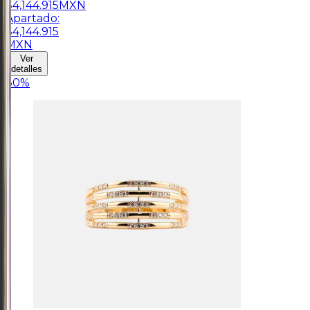
$
4,144.915
MXN
Apartado:
$
4,144.915
MXN
Ver
detalles
30
%