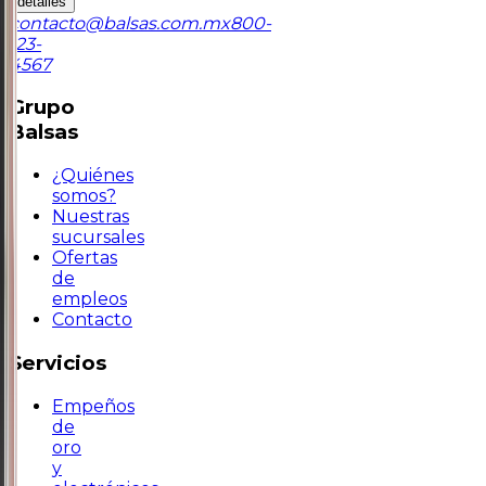
detalles
contacto@balsas.com.mx
800-
123-
4567
Grupo
Balsas
¿Quiénes
somos?
Nuestras
sucursales
Ofertas
de
empleos
Contacto
Servicios
Empeños
de
oro
y