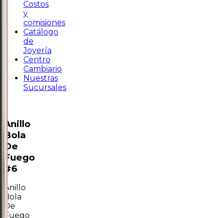
Costos
y
comisiones
Catálogo
de
Joyería
Centro
Cambiario
Nuestras
Sucursales
Anillo
Bola
De
Fuego
#6
Anillo
Bola
De
Fuego