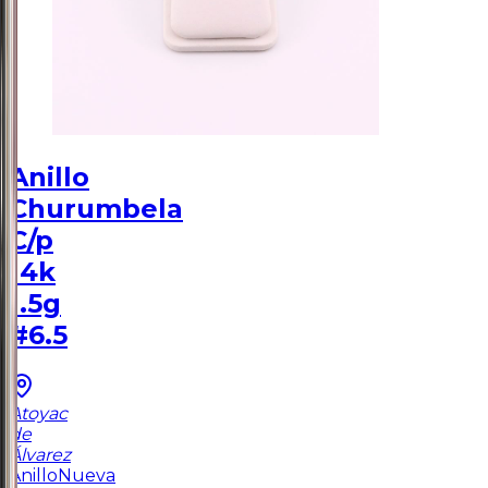
Anillo
Churumbela
C/p
14k
1.5g
#6.5
Atoyac
de
Álvarez
Anillo
Nueva