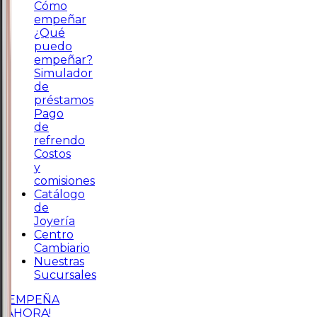
Cómo
empeñar
¿Qué
puedo
empeñar?
Simulador
de
préstamos
Pago
de
refrendo
Costos
y
comisiones
Catálogo
de
Joyería
Centro
Cambiario
Nuestras
Sucursales
¡EMPEÑA
AHORA!