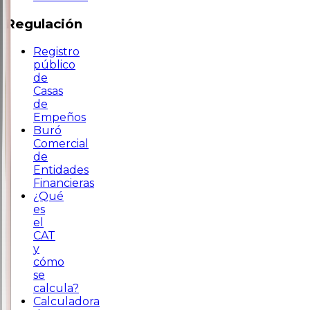
Regulación
Registro
público
de
Casas
de
Empeños
Buró
Comercial
de
Entidades
Financieras
¿Qué
es
el
CAT
y
cómo
se
calcula?
Calculadora