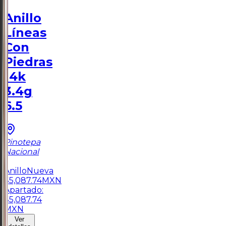
Anillo
Líneas
Con
Piedras
14k
3.4g
6.5
Pinotepa
Nacional
1
Anillo
Nueva
$
5,087.74
MXN
Apartado:
$
5,087.74
MXN
Ver