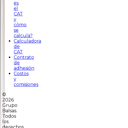
es
el
CAT
y
cómo
se
calcula?
Calculadora
de
CAT
Contrato
de
adhesión
Costos
y
comisiones
©
2026
Grupo
Balsas.
Todos
los
derechos