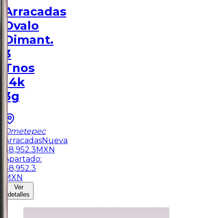
Arracadas
Ovalo
Dimant.
3
Tnos
14k
3g
Ometepec
Arracadas
Nueva
$
8,952.3
MXN
Apartado:
$
8,952.3
MXN
Ver
detalles