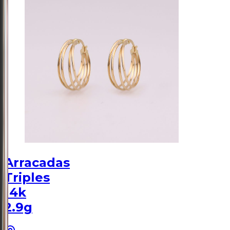
Arracadas
Triples
14k
2.9g