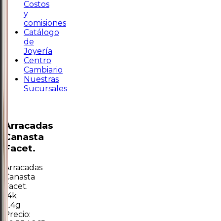
Costos
y
comisiones
Catálogo
de
Joyería
Centro
Cambiario
Nuestras
Sucursales
Arracadas
Canasta
Facet.
Arracadas
Canasta
Facet.
14k
2.4g
Precio: