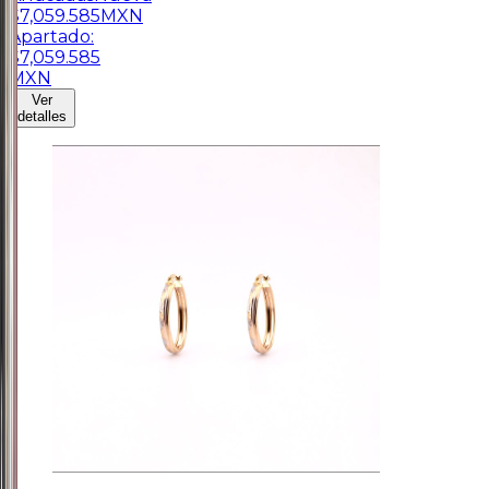
$
7,059.585
MXN
Apartado:
$
7,059.585
MXN
Ver
detalles