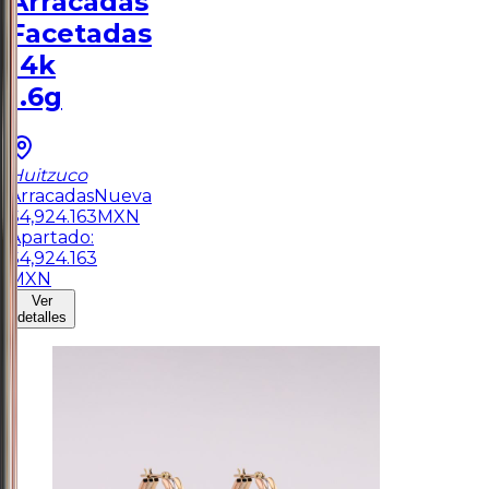
Arracadas
Facetadas
14k
1.6g
Huitzuco
Arracadas
Nueva
$
4,924.163
MXN
Apartado:
$
4,924.163
MXN
Ver
detalles