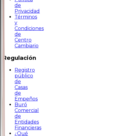
de
Privacidad
Términos
y
Condiciones
de
Centro
Cambiario
Regulación
Registro
público
de
Casas
de
Empeños
Buró
Comercial
de
Entidades
Financieras
¿Qué