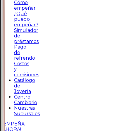
Cómo
empeñar
¿Qué
puedo
empeñar?
Simulador
de
préstamos
Pago
de
refrendo
Costos
y
comisiones
Catálogo
de
Joyería
Centro
Cambiario
Nuestras
Sucursales
¡EMPEÑA
AHORA!