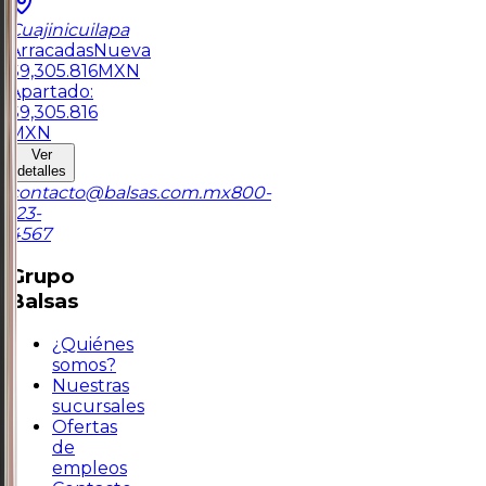
Cuajinicuilapa
Arracadas
Nueva
$
9,305.816
MXN
Apartado:
$
9,305.816
MXN
Ver
detalles
contacto@balsas.com.mx
800-
123-
4567
Grupo
Balsas
¿Quiénes
somos?
Nuestras
sucursales
Ofertas
de
empleos