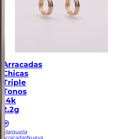
Arracadas
Chicas
Triple
Tonos
14k
2.2g
Marquelia
Arracadas
Nueva