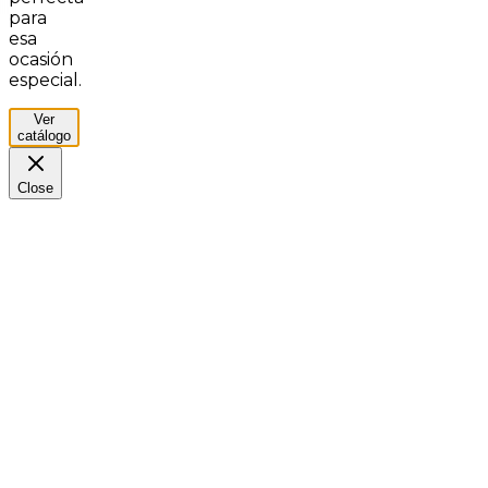
para
esa
ocasión
especial.
Ver
catálogo
Close