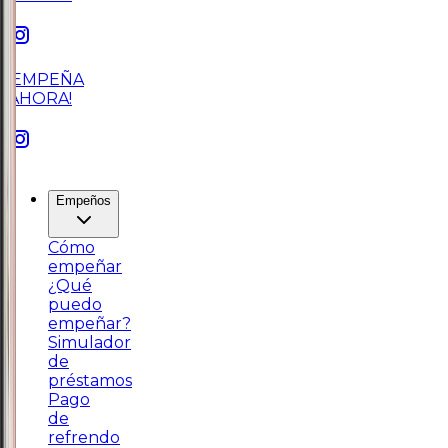
¡EMPEÑA
AHORA!
Empeños
Cómo
empeñar
¿Qué
puedo
empeñar?
Simulador
de
préstamos
Pago
de
refrendo